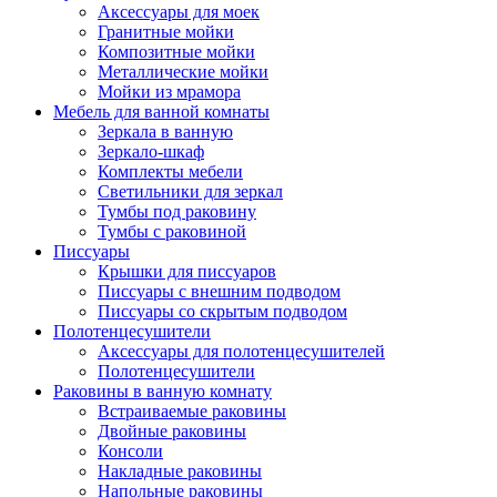
Аксессуары для моек
Гранитные мойки
Композитные мойки
Металлические мойки
Мойки из мрамора
Мебель для ванной комнаты
Зеркала в ванную
Зеркало-шкаф
Комплекты мебели
Светильники для зеркал
Тумбы под раковину
Тумбы с раковиной
Писсуары
Крышки для писсуаров
Писсуары с внешним подводом
Писсуары со скрытым подводом
Полотенцесушители
Аксессуары для полотенцесушителей
Полотенцесушители
Раковины в ванную комнату
Встраиваемые раковины
Двойные раковины
Консоли
Накладные раковины
Напольные раковины