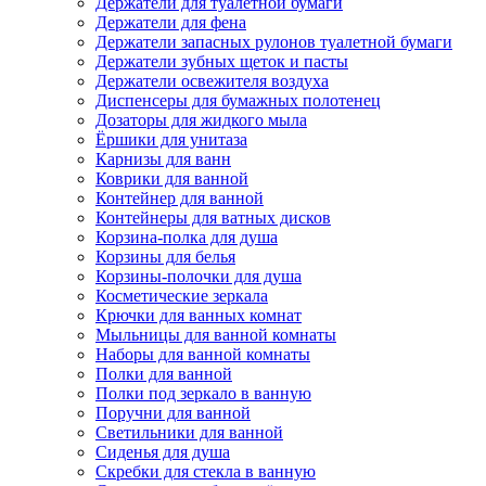
Держатели для туалетной бумаги
Держатели для фена
Держатели запасных рулонов туалетной бумаги
Держатели зубных щеток и пасты
Держатели освежителя воздуха
Диспенсеры для бумажных полотенец
Дозаторы для жидкого мыла
Ёршики для унитаза
Карнизы для ванн
Коврики для ванной
Контейнер для ванной
Контейнеры для ватных дисков
Корзина-полка для душа
Корзины для белья
Корзины-полочки для душа
Косметические зеркала
Крючки для ванных комнат
Мыльницы для ванной комнаты
Наборы для ванной комнаты
Полки для ванной
Полки под зеркало в ванную
Поручни для ванной
Светильники для ванной
Сиденья для душа
Скребки для стекла в ванную