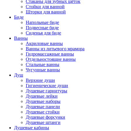
Стаканы для зубных щёток
Стойки для ванной
Шторки для ванной
Биде
Напольные биде
Подвесные биде
Сиденья для биде
Ванны
Акриловые ванны
Ванны из литьевого мрамора
Гидромассажные ванны
Отдельностоящие ванны
Стальные ванны
Чугунные ванны
Душ
Верхние души
Гигиенические души
Душевые гарнитуры
Душевые лейки
Душевые наборы
Душевые панели
Душевые стойки
Душевые форсунки
Душевые штанги
Душевые кабины