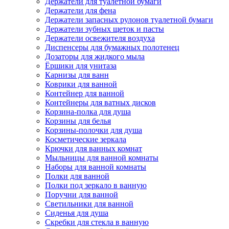
Держатели для туалетной бумаги
Держатели для фена
Держатели запасных рулонов туалетной бумаги
Держатели зубных щеток и пасты
Держатели освежителя воздуха
Диспенсеры для бумажных полотенец
Дозаторы для жидкого мыла
Ёршики для унитаза
Карнизы для ванн
Коврики для ванной
Контейнер для ванной
Контейнеры для ватных дисков
Корзина-полка для душа
Корзины для белья
Корзины-полочки для душа
Косметические зеркала
Крючки для ванных комнат
Мыльницы для ванной комнаты
Наборы для ванной комнаты
Полки для ванной
Полки под зеркало в ванную
Поручни для ванной
Светильники для ванной
Сиденья для душа
Скребки для стекла в ванную