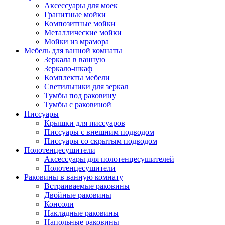
Аксессуары для моек
Гранитные мойки
Композитные мойки
Металлические мойки
Мойки из мрамора
Мебель для ванной комнаты
Зеркала в ванную
Зеркало-шкаф
Комплекты мебели
Светильники для зеркал
Тумбы под раковину
Тумбы с раковиной
Писсуары
Крышки для писсуаров
Писсуары с внешним подводом
Писсуары со скрытым подводом
Полотенцесушители
Аксессуары для полотенцесушителей
Полотенцесушители
Раковины в ванную комнату
Встраиваемые раковины
Двойные раковины
Консоли
Накладные раковины
Напольные раковины