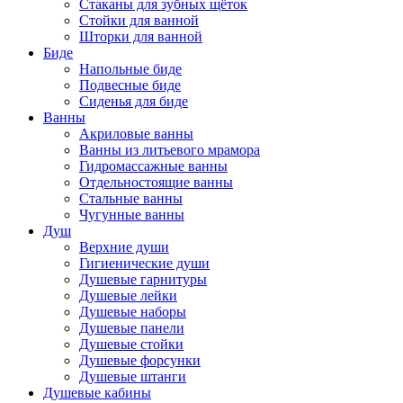
Стаканы для зубных щёток
Стойки для ванной
Шторки для ванной
Биде
Напольные биде
Подвесные биде
Сиденья для биде
Ванны
Акриловые ванны
Ванны из литьевого мрамора
Гидромассажные ванны
Отдельностоящие ванны
Стальные ванны
Чугунные ванны
Душ
Верхние души
Гигиенические души
Душевые гарнитуры
Душевые лейки
Душевые наборы
Душевые панели
Душевые стойки
Душевые форсунки
Душевые штанги
Душевые кабины