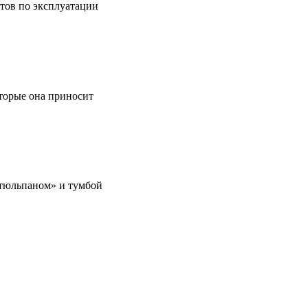
етов по эксплуатации
оторые она приносит
 «тюльпаном» и тумбой