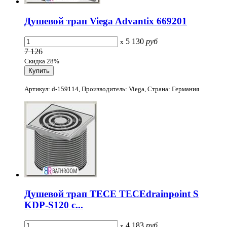
Душевой трап Viega Advantix 669201
5 130
руб
x
7 126
Скидка 28%
Артикул: d-159114, Производитель: Viega, Страна: Германия
Душевой трап TECE TECEdrainpoint S
KDP-S120 с...
4 183
руб
x