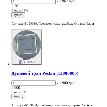
1 967
руб
x
2 261
Скидка 13%
Артикул: d-159039, Производитель: AlcaPlast, Страна: Чехия
Душевой трап Pestan (13000085)
1 900
руб
x
2 000
Скидка 5%
Артикул: d-159034, Производитель: Pestan, Страна: Сербия