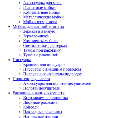
Аксессуары для моек
Гранитные мойки
Композитные мойки
Металлические мойки
Мойки из мрамора
Мебель для ванной комнаты
Зеркала в ванную
Зеркало-шкаф
Комплекты мебели
Светильники для зеркал
Тумбы под раковину
Тумбы с раковиной
Писсуары
Крышки для писсуаров
Писсуары с внешним подводом
Писсуары со скрытым подводом
Полотенцесушители
Аксессуары для полотенцесушителей
Полотенцесушители
Раковины в ванную комнату
Встраиваемые раковины
Двойные раковины
Консоли
Накладные раковины
Напольные раковины