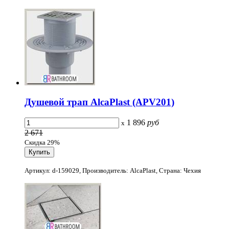
Душевой трап AlcaPlast (APV201)
1 896
руб
x
2 671
Скидка 29%
Артикул: d-159029, Производитель: AlcaPlast, Страна: Чехия