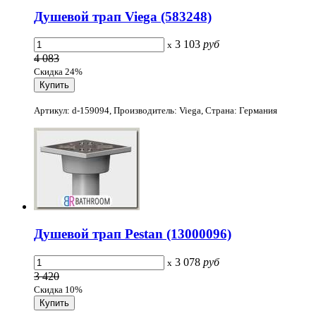
Душевой трап Viega (583248)
3 103
руб
x
4 083
Скидка 24%
Артикул: d-159094, Производитель: Viega, Страна: Германия
Душевой трап Pestan (13000096)
3 078
руб
x
3 420
Скидка 10%