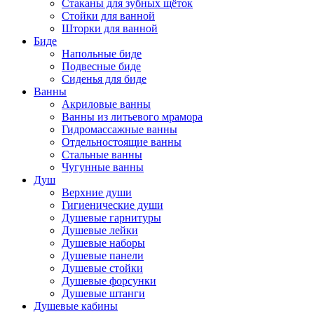
Стаканы для зубных щёток
Стойки для ванной
Шторки для ванной
Биде
Напольные биде
Подвесные биде
Сиденья для биде
Ванны
Акриловые ванны
Ванны из литьевого мрамора
Гидромассажные ванны
Отдельностоящие ванны
Стальные ванны
Чугунные ванны
Душ
Верхние души
Гигиенические души
Душевые гарнитуры
Душевые лейки
Душевые наборы
Душевые панели
Душевые стойки
Душевые форсунки
Душевые штанги
Душевые кабины