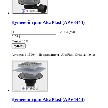
Душевой трап AlcaPlast (APV3444)
2 034
руб
x
2 261
Скидка 10%
Артикул: d-159044, Производитель: AlcaPlast, Страна: Чехия
Душевой трап AlcaPlast (APV4444)