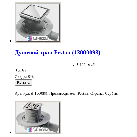
Душевой трап Pestan (13000093)
3 112
руб
x
3 420
Скидка 9%
Артикул: d-159099, Производитель: Pestan, Страна: Сербия