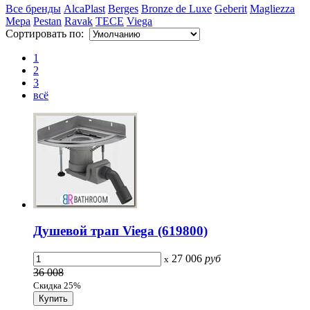
Все бренды
AlcaPlast
Berges
Bronze de Luxe
Geberit
Magliezza
Mepa
Pestan
Ravak
TECE
Viega
Сортировать по:
1
2
3
всё
Душевой трап Viega (619800)
27 006
руб
x
36 008
Скидка 25%