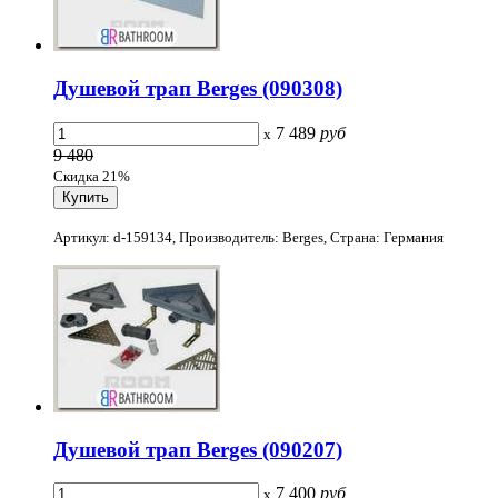
Душевой трап Berges (090308)
7 489
руб
x
9 480
Скидка 21%
Артикул: d-159134, Производитель: Berges, Страна: Германия
Душевой трап Berges (090207)
7 400
руб
x