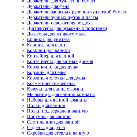
Держатели для туалетной бумаги
Держатели для фена
Держатели запасных рулонов туалетной бумаги
Держатели зубных щеток и пасты
Держатели освежителя воздуха
Диспенсеры для бумажных полотенец
Дозаторы для жидкого мыла
Ёршики для унитаза
Карнизы для ванн
Коврики для ванной
Контейнер для ванной
Контейнеры для ватных дисков
Корзина-полка для душа
Корзины для белья
Корзины-полочки для душа
Косметические зеркала
Крючки для ванных комнат
Мыльницы для ванной комнаты
Наборы для ванной комнаты
Полки для ванной
Полки под зеркало в ванную
Поручни для ванной
Светильники для ванной
Сиденья для душа
Скребки для стекла в ванную