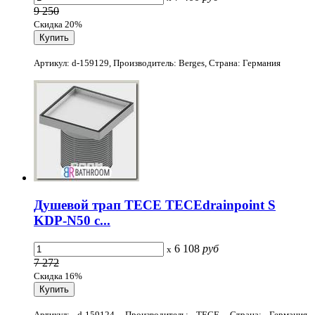
9 250
Скидка 20%
Артикул: d-159129, Производитель: Berges, Страна: Германия
Душевой трап TECE TECEdrainpoint S
KDP-N50 с...
6 108
руб
x
7 272
Скидка 16%
Артикул: d-159124, Производитель: TECE, Страна: Германия,