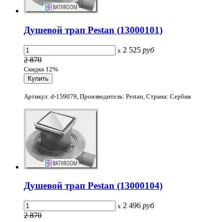
Душевой трап Pestan (13000101)
2 525
руб
x
2 870
Скидка 12%
Артикул: d-159079, Производитель: Pestan, Страна: Сербия
Душевой трап Pestan (13000104)
2 496
руб
x
2 870