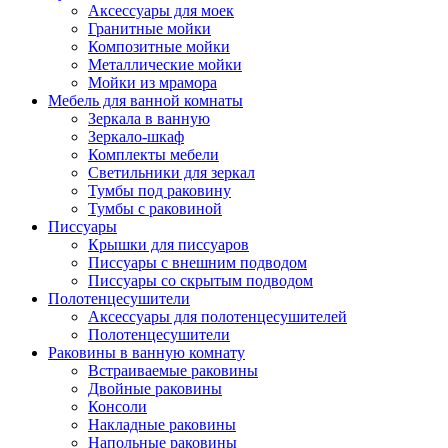
Аксессуары для моек
Гранитные мойки
Композитные мойки
Металлические мойки
Мойки из мрамора
Мебель для ванной комнаты
Зеркала в ванную
Зеркало-шкаф
Комплекты мебели
Светильники для зеркал
Тумбы под раковину
Тумбы с раковиной
Писсуары
Крышки для писсуаров
Писсуары с внешним подводом
Писсуары со скрытым подводом
Полотенцесушители
Аксессуары для полотенцесушителей
Полотенцесушители
Раковины в ванную комнату
Встраиваемые раковины
Двойные раковины
Консоли
Накладные раковины
Напольные раковины