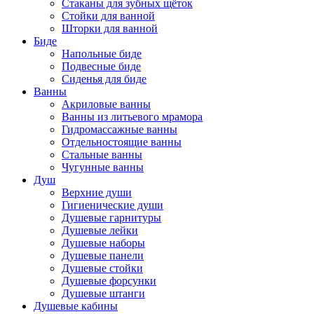
Стаканы для зубных щёток
Стойки для ванной
Шторки для ванной
Биде
Напольные биде
Подвесные биде
Сиденья для биде
Ванны
Акриловые ванны
Ванны из литьевого мрамора
Гидромассажные ванны
Отдельностоящие ванны
Стальные ванны
Чугунные ванны
Душ
Верхние души
Гигиенические души
Душевые гарнитуры
Душевые лейки
Душевые наборы
Душевые панели
Душевые стойки
Душевые форсунки
Душевые штанги
Душевые кабины