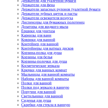
Держатели для туалетной бумаги
Держатели для фена
Держатели запасных рулонов туалетной бумаги
Держатели зубных щеток и пасты
Держатели освежителя воздуха
Диспенсеры для бумажных полотенец
Дозаторы для жидкого мыла
Ёршики для унитаза
Карнизы для ванн
Коврики для ванной
Контейнер для ванной
Контейнеры для ватных дисков
Корзина-полка для душа
Корзины для белья
Корзины-полочки для душа
Косметические зеркала
Крючки для ванных комнат
Мыльницы для ванной комнаты
Наборы для ванной комнаты
Полки для ванной
Полки под зеркало в ванную
Поручни для ванной
Светильники для ванной
Сиденья для душа
Скребки для стекла в ванную