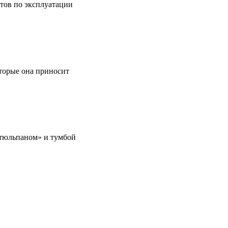
етов по эксплуатации
оторые она приносит
 «тюльпаном» и тумбой