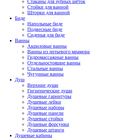
Стаканы для зубных щёток
Стойки для ванной
Шторки для ванной
Биде
Напольные биде
Подвесные биде
Сиденья для биде
Ванны
Акриловые ванны
Ванны из литьевого мрамора
Гидромассажные ванны
Отдельностоящие ванны
Стальные ванны
Чугунные ванны
Душ
Верхние души
Гигиенические души
Душевые гарнитуры
Душевые лейки
Душевые наборы
Душевые панели
Душевые стойки
Душевые форсунки
Душевые штанги
Душевые кабины