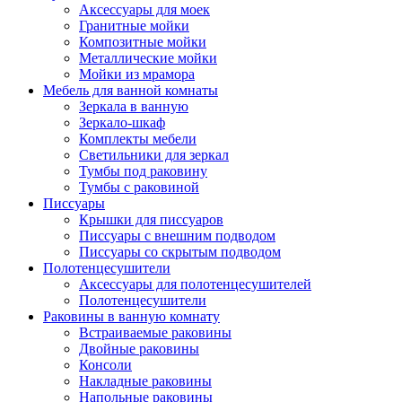
Аксессуары для моек
Гранитные мойки
Композитные мойки
Металлические мойки
Мойки из мрамора
Мебель для ванной комнаты
Зеркала в ванную
Зеркало-шкаф
Комплекты мебели
Светильники для зеркал
Тумбы под раковину
Тумбы с раковиной
Писсуары
Крышки для писсуаров
Писсуары с внешним подводом
Писсуары со скрытым подводом
Полотенцесушители
Аксессуары для полотенцесушителей
Полотенцесушители
Раковины в ванную комнату
Встраиваемые раковины
Двойные раковины
Консоли
Накладные раковины
Напольные раковины