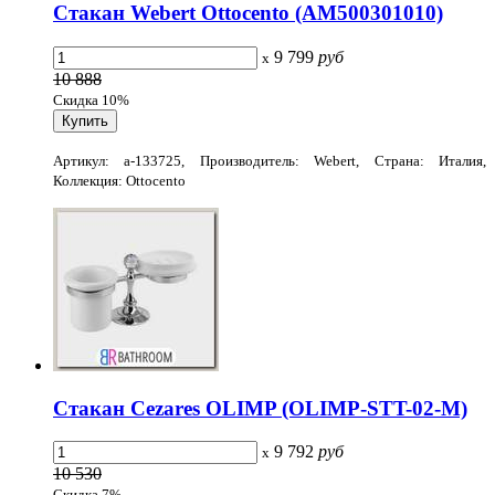
Стакан Webert Ottocento (AM500301010)
9 799
руб
x
10 888
Скидка 10%
Артикул: a-133725, Производитель: Webert, Страна: Италия,
Коллекция: Ottocento
Стакан Cezares OLIMP (OLIMP-STT-02-M)
9 792
руб
x
10 530
Скидка 7%