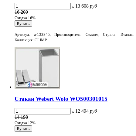
13 608
руб
x
16 200
Скидка 16%
Артикул: a-133845, Производитель: Cezares, Страна: Италия,
Коллекция: OLIMP
Стакан Webert Wolo WO500301015
12 494
руб
x
14 198
Скидка 12%