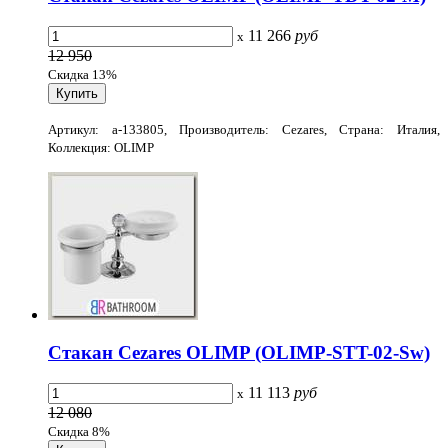
11 266
руб
x
12 950
Скидка 13%
Артикул: a-133805, Производитель: Cezares, Страна: Италия,
Коллекция: OLIMP
Стакан Cezares OLIMP (OLIMP-STT-02-Sw)
11 113
руб
x
12 080
Скидка 8%