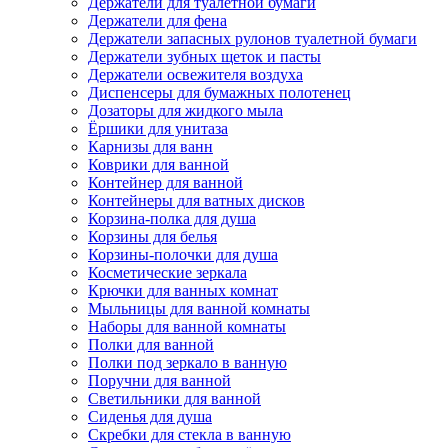
Держатели для туалетной бумаги
Держатели для фена
Держатели запасных рулонов туалетной бумаги
Держатели зубных щеток и пасты
Держатели освежителя воздуха
Диспенсеры для бумажных полотенец
Дозаторы для жидкого мыла
Ёршики для унитаза
Карнизы для ванн
Коврики для ванной
Контейнер для ванной
Контейнеры для ватных дисков
Корзина-полка для душа
Корзины для белья
Корзины-полочки для душа
Косметические зеркала
Крючки для ванных комнат
Мыльницы для ванной комнаты
Наборы для ванной комнаты
Полки для ванной
Полки под зеркало в ванную
Поручни для ванной
Светильники для ванной
Сиденья для душа
Скребки для стекла в ванную