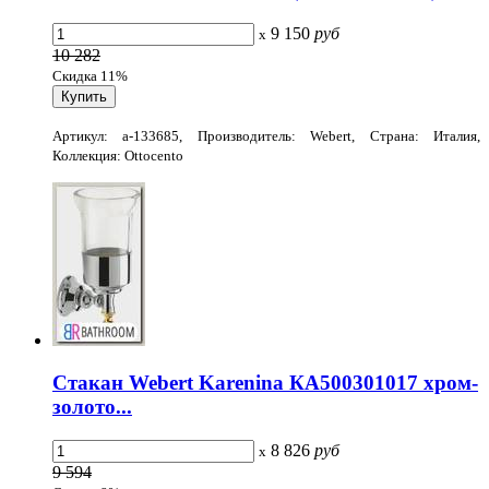
9 150
руб
x
10 282
Скидка 11%
Артикул: a-133685, Производитель: Webert, Страна: Италия,
Коллекция: Ottocento
Стакан Webert Karenina КА500301017 хром-
золото...
8 826
руб
x
9 594