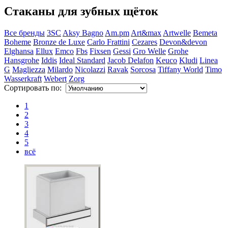
Стаканы для зубных щёток
Все бренды
3SC
Aksy Bagno
Am.pm
Art&max
Artwelle
Bemeta
Boheme
Bronze de Luxe
Carlo Frattini
Cezares
Devon&devon
Elghansa
Ellux
Emco
Fbs
Fixsen
Gessi
Gro Welle
Grohe
Hansgrohe
Iddis
Ideal Standard
Jacob Delafon
Keuco
Kludi
Linea
G
Magliezza
Milardo
Nicolazzi
Ravak
Sorcosa
Tiffany World
Timo
Wasserkraft
Webert
Zorg
Сортировать по:
1
2
3
4
5
всё