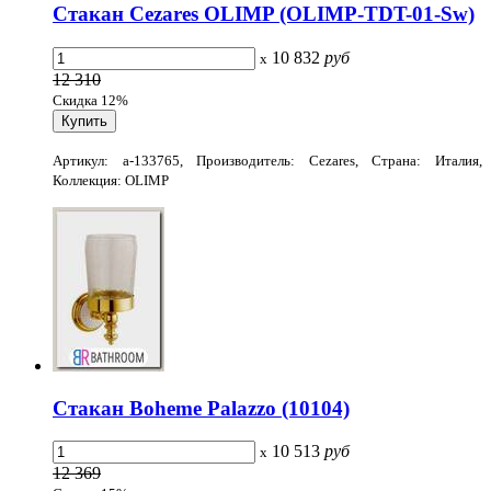
Стакан Cezares OLIMP (OLIMP-TDT-01-Sw)
10 832
руб
x
12 310
Скидка 12%
Артикул: a-133765, Производитель: Cezares, Страна: Италия,
Коллекция: OLIMP
Стакан Boheme Palazzo (10104)
10 513
руб
x
12 369