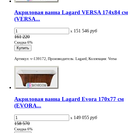
Акриловая ванна Lagard VERSA 174x84 см
(VERSA...
151 546
руб
x
161 220
Скидка 6%
Артикул: v-139172, Производитель: Lagard, Коллекция: Versa
Акриловая ванна Lagard Evora 170x77 см
(EVORA...
149 055
руб
x
158 570
Скидка 6%