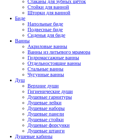
Стаканы для зубных щёток
Стойки для ванной
Шторки для ванной
Биде
Напольные биде
Подвесные биде
Сиденья для биде
Ванны
Акриловые ванны
Ванны из литьевого мрамора
Гидромассажные ванны
Отдельностоящие ванны
Стальные ванны
Чугунные ванны
Душ
Верхние души
Гигиенические души
Душевые гарнитуры
Душевые лейки
Душевые наборы
Душевые панели
Душевые стойки
Душевые форсунки
Душевые штанги
Душевые кабины