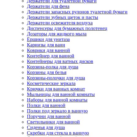
Держатели для туалетной бумаги
Держатели для фена
Держатели запасных рулонов туалетной бумаги
Держатели зубных щеток и пасты
Держатели освежителя воздуха
Диспенсеры для бумажных полотенец
Дозаторы для жидкого мыла
Ёршики для унитаза
Карнизы для ванн
Коврики для ванной
Контейнер для ванной
Контейнеры для ватных дисков
Корзина-полка для душа
Корзины для белья
Корзины-полочки для душа
Косметические зеркала
Крючки для ванных комнат
Мыльницы для ванной комнаты
Наборы для ванной комнаты
Полки для ванной
Полки под зеркало в ванную
Поручни для ванной
Светильники для ванной
Сиденья для душа
Скребки для стекла в ванную