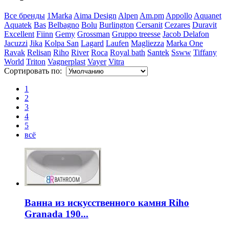
Все бренды
1Marka
Aima Design
Alpen
Am.pm
Appollo
Aquanet
Aquatek
Bas
Belbagno
Bolu
Burlington
Cersanit
Cezares
Duravit
Excellent
Fiinn
Gemy
Grossman
Gruppo treesse
Jacob Delafon
Jacuzzi
Jika
Kolpa San
Lagard
Laufen
Magliezza
Marka One
Ravak
Relisan
Riho
River
Roca
Royal bath
Santek
Ssww
Tiffany
World
Triton
Vagnerplast
Vayer
Vitra
Сортировать по:
1
2
3
4
5
всё
Ванна из искусственного камня Riho
Granada 190...