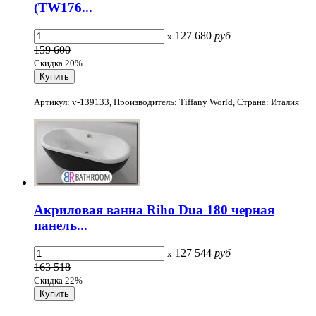
(TW176...
127 680
руб
x
159 600
Скидка 20%
Артикул: v-139133, Производитель: Tiffany World, Страна: Италия
Акриловая ванна Riho Dua 180 черная
панель...
127 544
руб
x
163 518
Скидка 22%