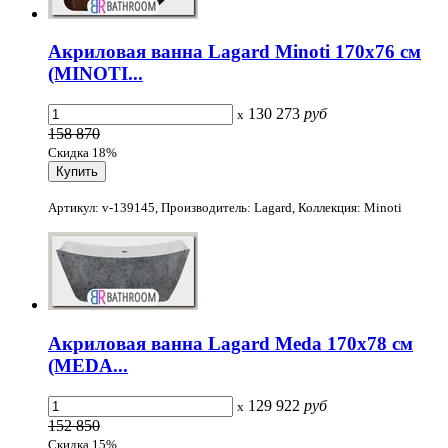
Акриловая ванна Lagard Minoti 170x76 см
(MINOTI...
130 273
руб
x
158 870
Скидка 18%
Артикул: v-139145, Производитель: Lagard, Коллекция: Minoti
Акриловая ванна Lagard Meda 170x78 см
(MEDA...
129 922
руб
x
152 850
Скидка 15%