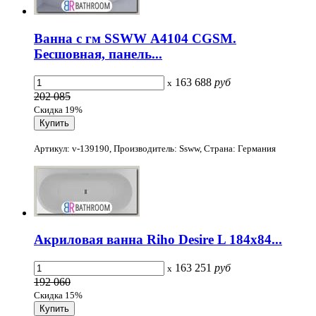
Ванна с гм SSWW А4104 CGSM.
Бесшовная, панель...
163 688
руб
x
202 085
Скидка 19%
Артикул: v-139190, Производитель: Ssww, Страна: Германия
Акриловая ванна Riho Desire L 184х84...
163 251
руб
x
192 060
Скидка 15%