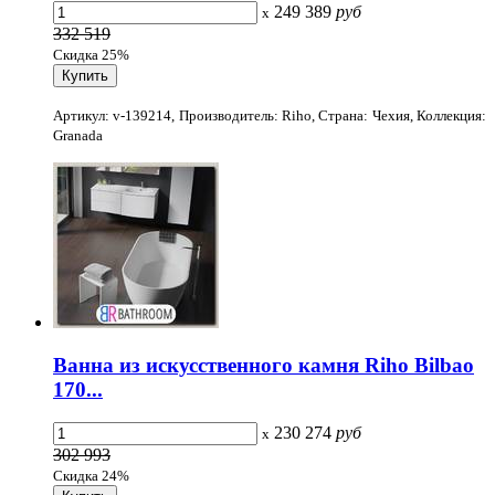
249 389
руб
x
332 519
Скидка 25%
Артикул: v-139214, Производитель: Riho, Страна: Чехия, Коллекция:
Granada
Ванна из искусственного камня Riho Bilbao
170...
230 274
руб
x
302 993
Скидка 24%