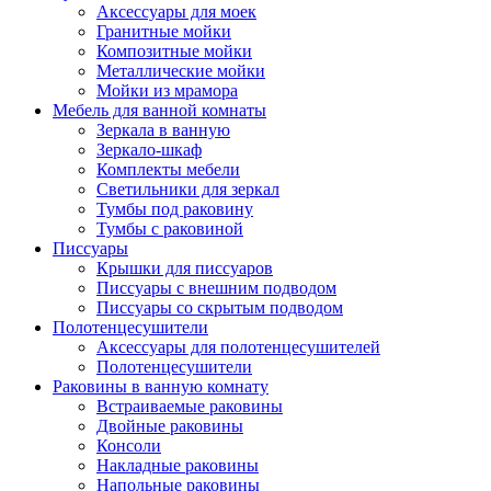
Аксессуары для моек
Гранитные мойки
Композитные мойки
Металлические мойки
Мойки из мрамора
Мебель для ванной комнаты
Зеркала в ванную
Зеркало-шкаф
Комплекты мебели
Светильники для зеркал
Тумбы под раковину
Тумбы с раковиной
Писсуары
Крышки для писсуаров
Писсуары с внешним подводом
Писсуары со скрытым подводом
Полотенцесушители
Аксессуары для полотенцесушителей
Полотенцесушители
Раковины в ванную комнату
Встраиваемые раковины
Двойные раковины
Консоли
Накладные раковины
Напольные раковины