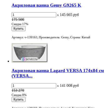
Акриловая ванна Gemy G9265 K
145 665
руб
x
175 500
Скидка 17%
Артикул: v-139163, Производитель: Gemy, Страна: Китай
Акриловая ванна Lagard VERSA 174x84 см
(VERSA...
141 008
руб
x
153 270
Скидка 8%