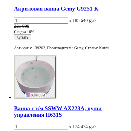
Акриловая ванна Gemy G9251 K
185 640
руб
x
221 000
Скидка 16%
Артикул: v-139202, Производитель: Gemy, Страна: Китай
Ванна с г/м SSWW AX223A, пульт
управления H631S
174 474
руб
x