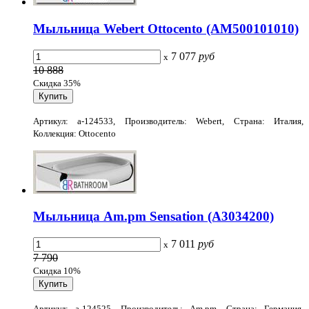
Мыльница Webert Ottocento (AM500101010)
7 077
руб
x
10 888
Скидка 35%
Артикул: a-124533, Производитель: Webert, Страна: Италия,
Коллекция: Ottocento
Мыльница Am.pm Sensation (A3034200)
7 011
руб
x
7 790
Скидка 10%
Артикул: a-124525, Производитель: Am.pm, Страна: Германия,