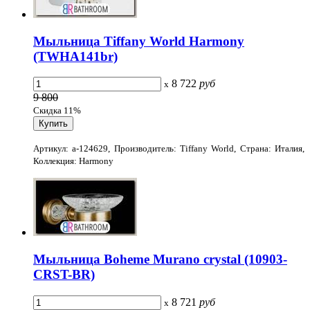
Мыльница Tiffany World Harmony
(TWHA141br)
8 722
руб
x
9 800
Скидка 11%
Артикул: a-124629, Производитель: Tiffany World, Страна: Италия,
Коллекция: Harmony
Мыльница Boheme Murano crystal (10903-
CRST-BR)
8 721
руб
x