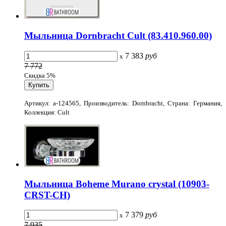
Мыльница Dornbracht Cult (83.410.960.00)
7 383
руб
x
7 772
Скидка 5%
Артикул: a-124565, Производитель: Dornbracht, Страна: Германия,
Коллекция: Cult
Мыльница Boheme Murano crystal (10903-
CRST-CH)
7 379
руб
x
7 935