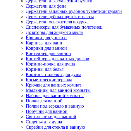
Держатели для туалетной бумаги
Держатели для фена
Держатели запасных рулонов туалетной бумаги
Держатели зубных щеток и пасты
Держатели освежителя воздуха
Диспенсеры для бумажных полотенец
Дозаторы для жидкого мыла
Ёршики для унитаза
Карнизы для ванн
Коврики для ванной
Контейнер для ванной
Контейнеры для ватных дисков
Корзина-полка для душа
Корзины для белья
Корзины-полочки для душа
Косметические зеркала
Крючки для ванных комнат
Мыльницы для ванной комнаты
Наборы для ванной комнаты
Полки для ванной
Полки под зеркало в ванную
Поручни для ванной
Светильники для ванной
Сиденья для душа
Скребки для стекла в ванную