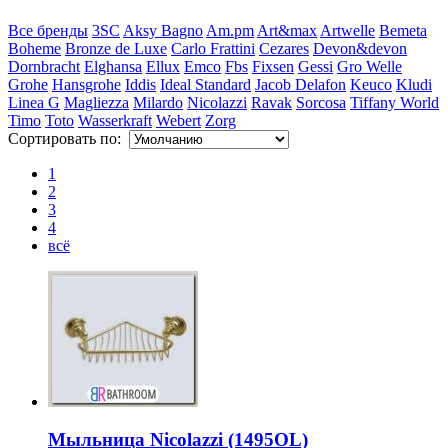
Все бренды
3SC
Aksy Bagno
Am.pm
Art&max
Artwelle
Bemeta
Boheme
Bronze de Luxe
Carlo Frattini
Cezares
Devon&devon
Dornbracht
Elghansa
Ellux
Emco
Fbs
Fixsen
Gessi
Gro Welle
Grohe
Hansgrohe
Iddis
Ideal Standard
Jacob Delafon
Keuco
Kludi
Linea G
Magliezza
Milardo
Nicolazzi
Ravak
Sorcosa
Tiffany World
Timo
Toto
Wasserkraft
Webert
Zorg
Сортировать по:
1
2
3
4
всё
Мыльница Nicolazzi (1495OL)