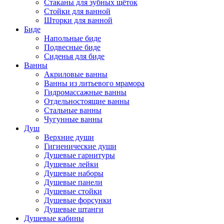
Стаканы для зубных щёток
Стойки для ванной
Шторки для ванной
Биде
Напольные биде
Подвесные биде
Сиденья для биде
Ванны
Акриловые ванны
Ванны из литьевого мрамора
Гидромассажные ванны
Отдельностоящие ванны
Стальные ванны
Чугунные ванны
Душ
Верхние души
Гигиенические души
Душевые гарнитуры
Душевые лейки
Душевые наборы
Душевые панели
Душевые стойки
Душевые форсунки
Душевые штанги
Душевые кабины