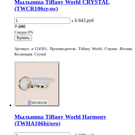
Мыльница Tiffany World CRYSTAL
(TWCR106cr-sw)
6 843
руб
x
7 280
Скидка 6%
Артикул: a-124501, Производитель: Tiffany World, Страна: Италия,
Коллекция: Crystal
Мыльница Tiffany World Harmony
(TWHA106bi/oro)