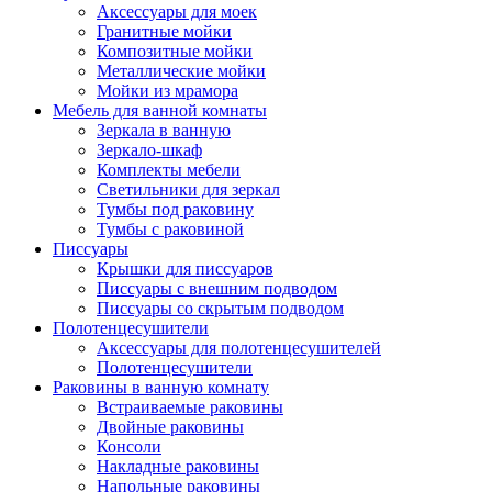
Аксессуары для моек
Гранитные мойки
Композитные мойки
Металлические мойки
Мойки из мрамора
Мебель для ванной комнаты
Зеркала в ванную
Зеркало-шкаф
Комплекты мебели
Светильники для зеркал
Тумбы под раковину
Тумбы с раковиной
Писсуары
Крышки для писсуаров
Писсуары с внешним подводом
Писсуары со скрытым подводом
Полотенцесушители
Аксессуары для полотенцесушителей
Полотенцесушители
Раковины в ванную комнату
Встраиваемые раковины
Двойные раковины
Консоли
Накладные раковины
Напольные раковины