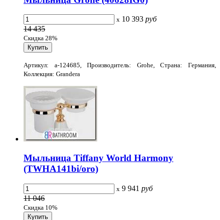
10 393
руб
x
14 435
Скидка 28%
Артикул: a-124685, Производитель: Grohe, Страна: Германия,
Коллекция: Grandera
Мыльница Tiffany World Harmony
(TWHA141bi/oro)
9 941
руб
x
11 046
Скидка 10%