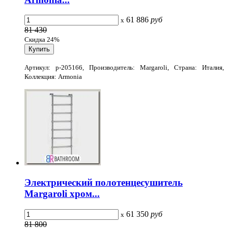
61 886
руб
x
81 430
Скидка 24%
Артикул: p-205166, Производитель: Margaroli, Страна: Италия,
Коллекция: Armonia
Электрический полотенцесушитель
Margaroli хром...
61 350
руб
x
81 800