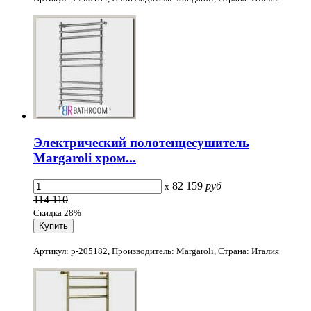
Электрический полотенцесушитель
Margaroli хром...
82 159
руб
x
114 110
Скидка 28%
Артикул: p-205182, Производитель: Margaroli, Страна: Италия