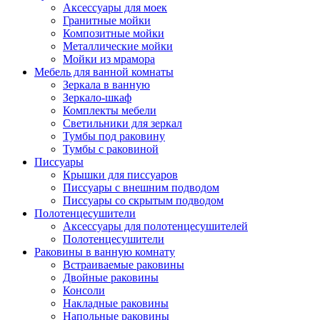
Аксессуары для моек
Гранитные мойки
Композитные мойки
Металлические мойки
Мойки из мрамора
Мебель для ванной комнаты
Зеркала в ванную
Зеркало-шкаф
Комплекты мебели
Светильники для зеркал
Тумбы под раковину
Тумбы с раковиной
Писсуары
Крышки для писсуаров
Писсуары с внешним подводом
Писсуары со скрытым подводом
Полотенцесушители
Аксессуары для полотенцесушителей
Полотенцесушители
Раковины в ванную комнату
Встраиваемые раковины
Двойные раковины
Консоли
Накладные раковины
Напольные раковины