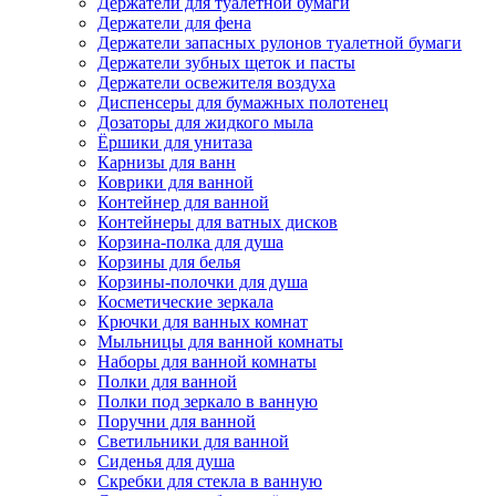
Держатели для туалетной бумаги
Держатели для фена
Держатели запасных рулонов туалетной бумаги
Держатели зубных щеток и пасты
Держатели освежителя воздуха
Диспенсеры для бумажных полотенец
Дозаторы для жидкого мыла
Ёршики для унитаза
Карнизы для ванн
Коврики для ванной
Контейнер для ванной
Контейнеры для ватных дисков
Корзина-полка для душа
Корзины для белья
Корзины-полочки для душа
Косметические зеркала
Крючки для ванных комнат
Мыльницы для ванной комнаты
Наборы для ванной комнаты
Полки для ванной
Полки под зеркало в ванную
Поручни для ванной
Светильники для ванной
Сиденья для душа
Скребки для стекла в ванную