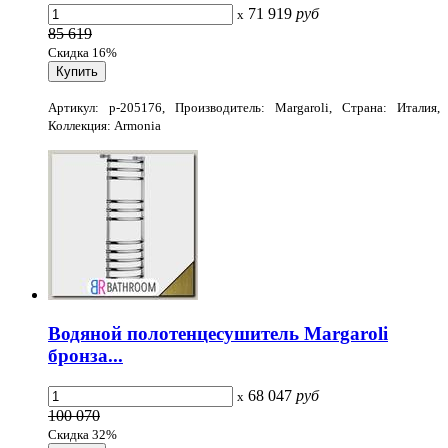
71 919
руб
x
85 619
Скидка 16%
Артикул: p-205176, Производитель: Margaroli, Страна: Италия,
Коллекция: Armonia
Водяной полотенцесушитель Margaroli
бронза...
68 047
руб
x
100 070
Скидка 32%