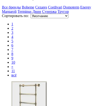
Все бренды
Boheme
Cezares
Cordivari
Domoterm
Energy
Margaroli
Terminus
Двин
Сунержа
Тругор
Сортировать по:
1
2
3
4
5
6
7
8
9
10
»
11
всё