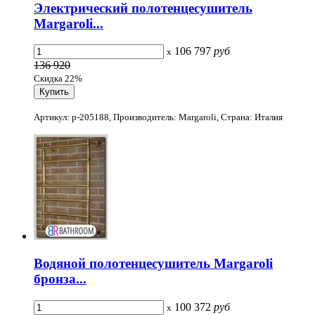
Электрический полотенцесушитель
Margaroli...
106 797
руб
x
136 920
Скидка 22%
Артикул: p-205188, Производитель: Margaroli, Страна: Италия
Водяной полотенцесушитель Margaroli
бронза...
100 372
руб
x