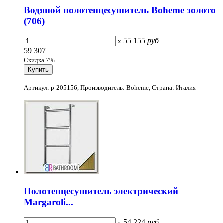
Водяной полотенцесушитель Boheme золото
(706)
55 155
руб
x
59 307
Скидка 7%
Артикул: p-205156, Производитель: Boheme, Страна: Италия
Полотенцесушитель электрический
Margaroli...
54 224
руб
x