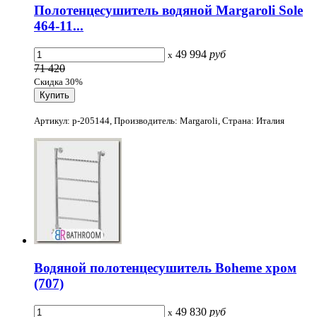
Полотенцесушитель водяной Margaroli Sole
464-11...
49 994
руб
x
71 420
Скидка 30%
Артикул: p-205144, Производитель: Margaroli, Страна: Италия
Водяной полотенцесушитель Boheme хром
(707)
49 830
руб
x