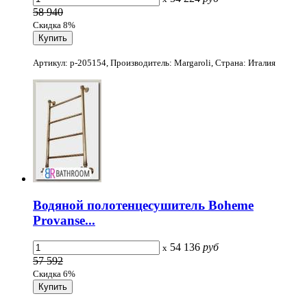
58 940
Скидка 8%
Артикул: p-205154, Производитель: Margaroli, Страна: Италия
Водяной полотенцесушитель Boheme
Provanse...
54 136
руб
x
57 592
Скидка 6%