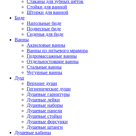
Стаканы для зубных щёток
Стойки для ванной
Шторки для ванной
Биде
Напольные биде
Подвесные биде
Сиденья для биде
Ванны
Акриловые ванны
Ванны из литьевого мрамора
Гидромассажные ванны
Отдельностоящие ванны
Стальные ванны
Чугунные ванны
Душ
Верхние души
Гигиенические души
Душевые гарнитуры
Душевые лейки
Душевые наборы
Душевые панели
Душевые стойки
Душевые форсунки
Душевые штанги
Душевые кабины