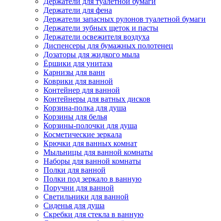
Держатели для туалетной бумаги
Держатели для фена
Держатели запасных рулонов туалетной бумаги
Держатели зубных щеток и пасты
Держатели освежителя воздуха
Диспенсеры для бумажных полотенец
Дозаторы для жидкого мыла
Ёршики для унитаза
Карнизы для ванн
Коврики для ванной
Контейнер для ванной
Контейнеры для ватных дисков
Корзина-полка для душа
Корзины для белья
Корзины-полочки для душа
Косметические зеркала
Крючки для ванных комнат
Мыльницы для ванной комнаты
Наборы для ванной комнаты
Полки для ванной
Полки под зеркало в ванную
Поручни для ванной
Светильники для ванной
Сиденья для душа
Скребки для стекла в ванную