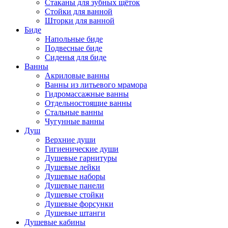
Стаканы для зубных щёток
Стойки для ванной
Шторки для ванной
Биде
Напольные биде
Подвесные биде
Сиденья для биде
Ванны
Акриловые ванны
Ванны из литьевого мрамора
Гидромассажные ванны
Отдельностоящие ванны
Стальные ванны
Чугунные ванны
Душ
Верхние души
Гигиенические души
Душевые гарнитуры
Душевые лейки
Душевые наборы
Душевые панели
Душевые стойки
Душевые форсунки
Душевые штанги
Душевые кабины