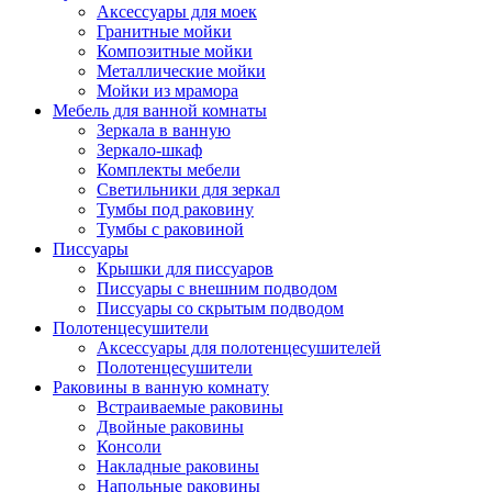
Аксессуары для моек
Гранитные мойки
Композитные мойки
Металлические мойки
Мойки из мрамора
Мебель для ванной комнаты
Зеркала в ванную
Зеркало-шкаф
Комплекты мебели
Светильники для зеркал
Тумбы под раковину
Тумбы с раковиной
Писсуары
Крышки для писсуаров
Писсуары с внешним подводом
Писсуары со скрытым подводом
Полотенцесушители
Аксессуары для полотенцесушителей
Полотенцесушители
Раковины в ванную комнату
Встраиваемые раковины
Двойные раковины
Консоли
Накладные раковины
Напольные раковины