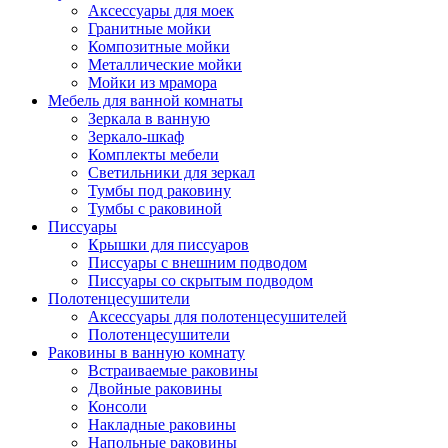
Аксессуары для моек
Гранитные мойки
Композитные мойки
Металлические мойки
Мойки из мрамора
Мебель для ванной комнаты
Зеркала в ванную
Зеркало-шкаф
Комплекты мебели
Светильники для зеркал
Тумбы под раковину
Тумбы с раковиной
Писсуары
Крышки для писсуаров
Писсуары с внешним подводом
Писсуары со скрытым подводом
Полотенцесушители
Аксессуары для полотенцесушителей
Полотенцесушители
Раковины в ванную комнату
Встраиваемые раковины
Двойные раковины
Консоли
Накладные раковины
Напольные раковины