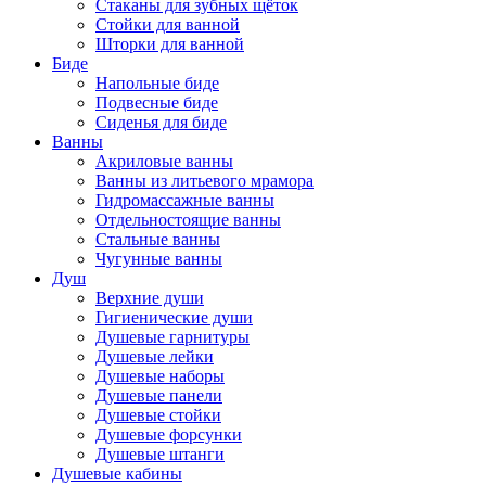
Стаканы для зубных щёток
Стойки для ванной
Шторки для ванной
Биде
Напольные биде
Подвесные биде
Сиденья для биде
Ванны
Акриловые ванны
Ванны из литьевого мрамора
Гидромассажные ванны
Отдельностоящие ванны
Стальные ванны
Чугунные ванны
Душ
Верхние души
Гигиенические души
Душевые гарнитуры
Душевые лейки
Душевые наборы
Душевые панели
Душевые стойки
Душевые форсунки
Душевые штанги
Душевые кабины