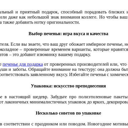
сальный и приятный подарок, способный порадовать близких 
 или даже как небольшой знак внимания коллеге. Но чтобы ваш
 а также добавить нотку оригинальности.
Выбор печенья: игра вкуса и качества
еля. Если вы знаете, что ваш друг обожает имбирное печенье, н
шоколадное – проверенные временем варианты, которые нравятся
атов – это добавит изюминку вашему подарку.
те
печенье для подарка
от проверенных производителей или, что 
 души и заботы. Обращайте внимание на текстуру: она должна бы
оответствовать заявленному вкусу. Избегайте печенья с химиче
Упаковка: искусство преподнесения
ье в настоящий шедевр. Забудьте про полиэтиленовые пакеты
 от лаконичных минималистичных упаковок до ярких, декориров
Несколько советов по упаковке
в соответствии с праздником или поводом. Новогодние мотивы,