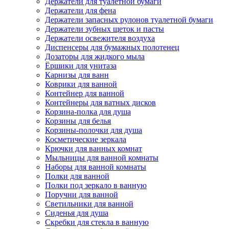
Держатели для туалетной бумаги
Держатели для фена
Держатели запасных рулонов туалетной бумаги
Держатели зубных щеток и пасты
Держатели освежителя воздуха
Диспенсеры для бумажных полотенец
Дозаторы для жидкого мыла
Ёршики для унитаза
Карнизы для ванн
Коврики для ванной
Контейнер для ванной
Контейнеры для ватных дисков
Корзина-полка для душа
Корзины для белья
Корзины-полочки для душа
Косметические зеркала
Крючки для ванных комнат
Мыльницы для ванной комнаты
Наборы для ванной комнаты
Полки для ванной
Полки под зеркало в ванную
Поручни для ванной
Светильники для ванной
Сиденья для душа
Скребки для стекла в ванную