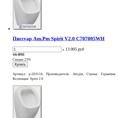
Писсуар Am.Pm Spirit V2.0 C707005WH
13 005
руб
x
16 890
Скидка 23%
Артикул: p-203116, Производитель: Am.pm, Страна: Германия,
Коллекция: Spirit 2.0