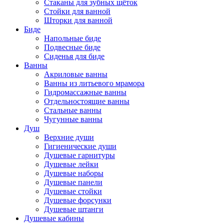
Стаканы для зубных щёток
Стойки для ванной
Шторки для ванной
Биде
Напольные биде
Подвесные биде
Сиденья для биде
Ванны
Акриловые ванны
Ванны из литьевого мрамора
Гидромассажные ванны
Отдельностоящие ванны
Стальные ванны
Чугунные ванны
Душ
Верхние души
Гигиенические души
Душевые гарнитуры
Душевые лейки
Душевые наборы
Душевые панели
Душевые стойки
Душевые форсунки
Душевые штанги
Душевые кабины