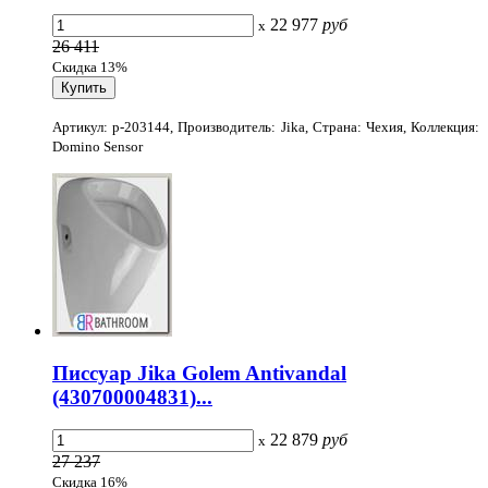
22 977
руб
x
26 411
Скидка 13%
Артикул: p-203144, Производитель: Jika, Страна: Чехия, Коллекция:
Domino Sensor
Писсуар Jika Golem Antivandal
(430700004831)...
22 879
руб
x
27 237
Скидка 16%