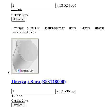
13 524
руб
x
20 186
Скидка 33%
Артикул: p-203122, Производитель: Hatria, Страна: Италия,
Коллекция: Fusion q
Писсуар Roca (353148000)
13 506
руб
x
17 772
Скидка 24%