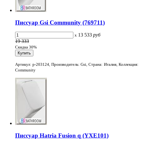
Писсуар Gsi Community (769711)
13 533
руб
x
19 333
Скидка 30%
Артикул: p-203124, Производитель: Gsi, Страна: Италия, Коллекция:
Community
Писсуар Hatria Fusion q (YXE101)