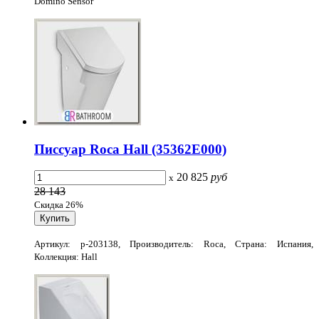
Domino Sensor
Писсуар Roca Hall (35362E000)
20 825
руб
x
28 143
Скидка 26%
Артикул: p-203138, Производитель: Roca, Страна: Испания,
Коллекция: Hall