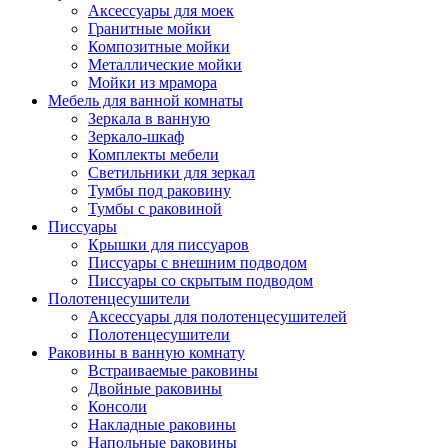
Аксессуары для моек
Гранитные мойки
Композитные мойки
Металлические мойки
Мойки из мрамора
Мебель для ванной комнаты
Зеркала в ванную
Зеркало-шкаф
Комплекты мебели
Светильники для зеркал
Тумбы под раковину
Тумбы с раковиной
Писсуары
Крышки для писсуаров
Писсуары с внешним подводом
Писсуары со скрытым подводом
Полотенцесушители
Аксессуары для полотенцесушителей
Полотенцесушители
Раковины в ванную комнату
Встраиваемые раковины
Двойные раковины
Консоли
Накладные раковины
Напольные раковины