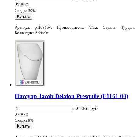
37 890
Скидка 30%
Артикул: p-203154, Производитель: Vitra, Страна: Турция,
Коллекция: Arkitekt
Писсуар Jacob Delafon Presquile (E1161-00)
25 361
руб
x
27 870
Скидка 9%