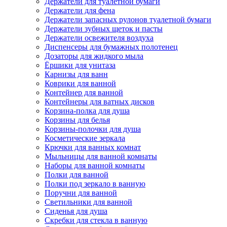
Держатели для туалетной бумаги
Держатели для фена
Держатели запасных рулонов туалетной бумаги
Держатели зубных щеток и пасты
Держатели освежителя воздуха
Диспенсеры для бумажных полотенец
Дозаторы для жидкого мыла
Ёршики для унитаза
Карнизы для ванн
Коврики для ванной
Контейнер для ванной
Контейнеры для ватных дисков
Корзина-полка для душа
Корзины для белья
Корзины-полочки для душа
Косметические зеркала
Крючки для ванных комнат
Мыльницы для ванной комнаты
Наборы для ванной комнаты
Полки для ванной
Полки под зеркало в ванную
Поручни для ванной
Светильники для ванной
Сиденья для душа
Скребки для стекла в ванную