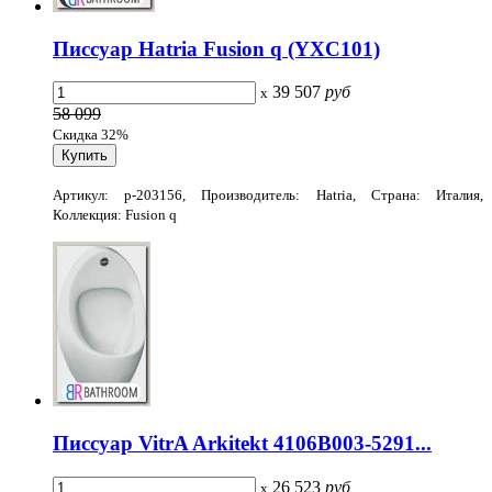
Писсуар Hatria Fusion q (YXC101)
39 507
руб
x
58 099
Скидка 32%
Артикул: p-203156, Производитель: Hatria, Страна: Италия,
Коллекция: Fusion q
Писсуар VitrA Arkitekt 4106B003-5291...
26 523
руб
x