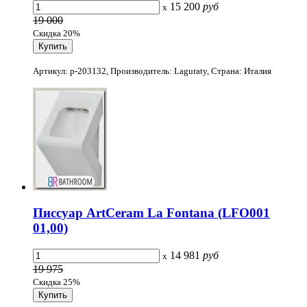
15 200
руб
x
19 000
Скидка 20%
Артикул: p-203132, Производитель: Laguraty, Страна: Италия
Писсуар ArtCeram La Fontana (LFO001
01,00)
14 981
руб
x
19 975
Скидка 25%