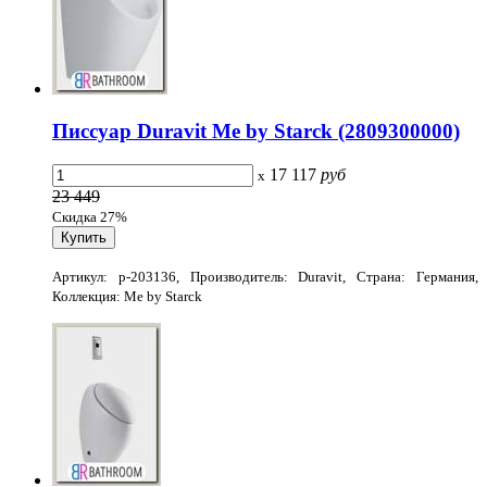
Писсуар Duravit Me by Starck (2809300000)
17 117
руб
x
23 449
Скидка 27%
Артикул: p-203136, Производитель: Duravit, Страна: Германия,
Коллекция: Me by Starck