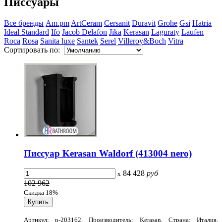
Писсуары
Все бренды
Am.pm
ArtCeram
Cersanit
Duravit
Grohe
Gsi
Hatria
Ideal Standard
Ifo
Jacob Delafon
Jika
Kerasan
Laguraty
Laufen
Roca
Rosa
Sanita luxe
Santek
Serel
Villeroy&Boch
Vitra
Сортировать по:
Писсуар Kerasan Waldorf (413004 nero)
84 428
руб
x
102 962
Скидка 18%
Артикул: p-203162, Производитель: Kerasan, Страна: Италия,