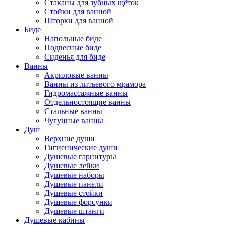
Стаканы для зубных щёток
Стойки для ванной
Шторки для ванной
Биде
Напольные биде
Подвесные биде
Сиденья для биде
Ванны
Акриловые ванны
Ванны из литьевого мрамора
Гидромассажные ванны
Отдельностоящие ванны
Стальные ванны
Чугунные ванны
Душ
Верхние души
Гигиенические души
Душевые гарнитуры
Душевые лейки
Душевые наборы
Душевые панели
Душевые стойки
Душевые форсунки
Душевые штанги
Душевые кабины