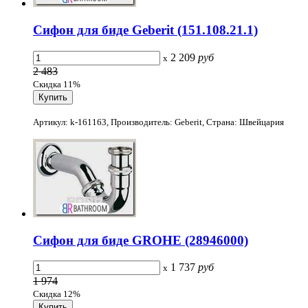
Сифон для биде Geberit (151.108.21.1)
2 209
руб
x
2 483
Скидка 11%
Артикул: k-161163, Производитель: Geberit, Страна: Швейцария
Сифон для биде GROHE (28946000)
1 737
руб
x
1 974
Скидка 12%