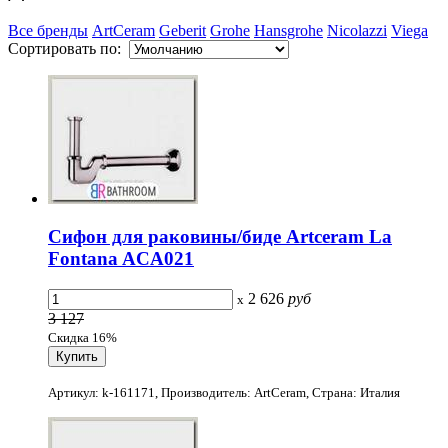
Все бренды
ArtCeram
Geberit
Grohe
Hansgrohe
Nicolazzi
Viega
Сортировать по:
Сифон для раковины/биде Artceram La
Fontana ACA021
2 626
руб
x
3 127
Скидка 16%
Артикул: k-161171, Производитель: ArtCeram, Страна: Италия