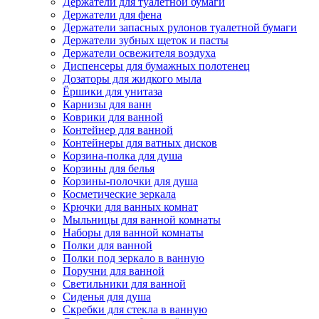
Держатели для туалетной бумаги
Держатели для фена
Держатели запасных рулонов туалетной бумаги
Держатели зубных щеток и пасты
Держатели освежителя воздуха
Диспенсеры для бумажных полотенец
Дозаторы для жидкого мыла
Ёршики для унитаза
Карнизы для ванн
Коврики для ванной
Контейнер для ванной
Контейнеры для ватных дисков
Корзина-полка для душа
Корзины для белья
Корзины-полочки для душа
Косметические зеркала
Крючки для ванных комнат
Мыльницы для ванной комнаты
Наборы для ванной комнаты
Полки для ванной
Полки под зеркало в ванную
Поручни для ванной
Светильники для ванной
Сиденья для душа
Скребки для стекла в ванную