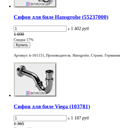
Сифон для биде Hansgrohe (55237000)
1 402
руб
x
1 690
Скидка 17%
Артикул: k-161151, Производитель: Hansgrohe, Страна: Германия
Сифон для биде Viega (103781)
1 187
руб
x
1 365