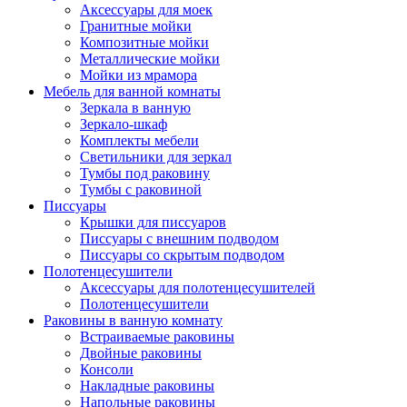
Аксессуары для моек
Гранитные мойки
Композитные мойки
Металлические мойки
Мойки из мрамора
Мебель для ванной комнаты
Зеркала в ванную
Зеркало-шкаф
Комплекты мебели
Светильники для зеркал
Тумбы под раковину
Тумбы с раковиной
Писсуары
Крышки для писсуаров
Писсуары с внешним подводом
Писсуары со скрытым подводом
Полотенцесушители
Аксессуары для полотенцесушителей
Полотенцесушители
Раковины в ванную комнату
Встраиваемые раковины
Двойные раковины
Консоли
Накладные раковины
Напольные раковины