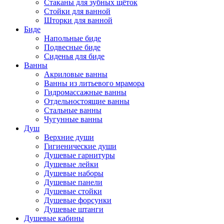
Стаканы для зубных щёток
Стойки для ванной
Шторки для ванной
Биде
Напольные биде
Подвесные биде
Сиденья для биде
Ванны
Акриловые ванны
Ванны из литьевого мрамора
Гидромассажные ванны
Отдельностоящие ванны
Стальные ванны
Чугунные ванны
Душ
Верхние души
Гигиенические души
Душевые гарнитуры
Душевые лейки
Душевые наборы
Душевые панели
Душевые стойки
Душевые форсунки
Душевые штанги
Душевые кабины