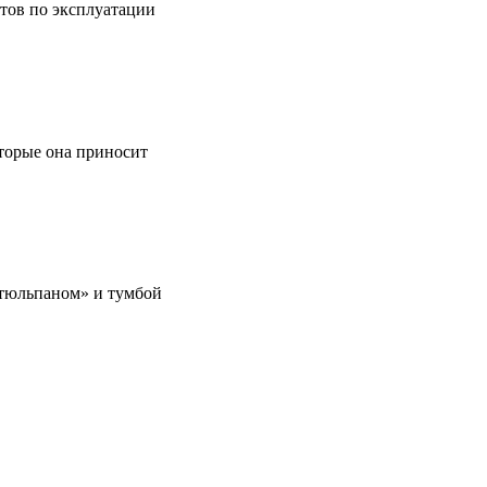
етов по эксплуатации
оторые она приносит
 «тюльпаном» и тумбой