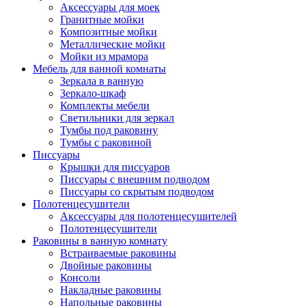
Аксессуары для моек
Гранитные мойки
Композитные мойки
Металлические мойки
Мойки из мрамора
Мебель для ванной комнаты
Зеркала в ванную
Зеркало-шкаф
Комплекты мебели
Светильники для зеркал
Тумбы под раковину
Тумбы с раковиной
Писсуары
Крышки для писсуаров
Писсуары с внешним подводом
Писсуары со скрытым подводом
Полотенцесушители
Аксессуары для полотенцесушителей
Полотенцесушители
Раковины в ванную комнату
Встраиваемые раковины
Двойные раковины
Консоли
Накладные раковины
Напольные раковины