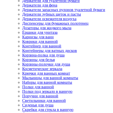
Держатели для туалетной бумаги
Держатели для фена
Держатели запасных рулонов туалетной бумаги
Держатели зубных щеток и пасты
Держатели освежителя воздуха
Диспенсеры для бумажных полотенец
Дозаторы для жидкого мыла
Ёршики для унитаза
Карнизы для ванн
Коврики для ванной
Контейнер для ванной
Контейнеры для ватных дисков
Корзина-полка для душа
Корзины для белья
Корзины-полочки для душа
Косметические зеркала
Крючки для ванных комнат
Мыльницы для ванной комнаты
Наборы для ванной комнаты
Полки для ванной
Полки под зеркало в ванную
Поручни для ванной
Светильники для ванной
Сиденья для душа
Скребки для стекла в ванную