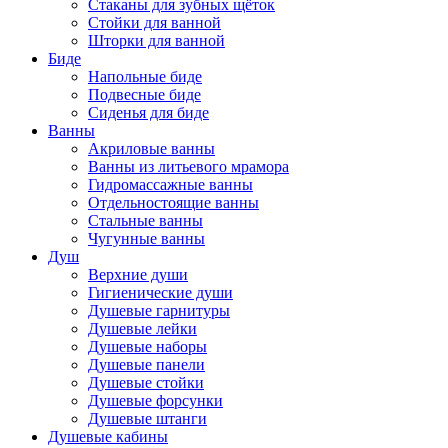
Стаканы для зубных щёток
Стойки для ванной
Шторки для ванной
Биде
Напольные биде
Подвесные биде
Сиденья для биде
Ванны
Акриловые ванны
Ванны из литьевого мрамора
Гидромассажные ванны
Отдельностоящие ванны
Стальные ванны
Чугунные ванны
Душ
Верхние души
Гигиенические души
Душевые гарнитуры
Душевые лейки
Душевые наборы
Душевые панели
Душевые стойки
Душевые форсунки
Душевые штанги
Душевые кабины