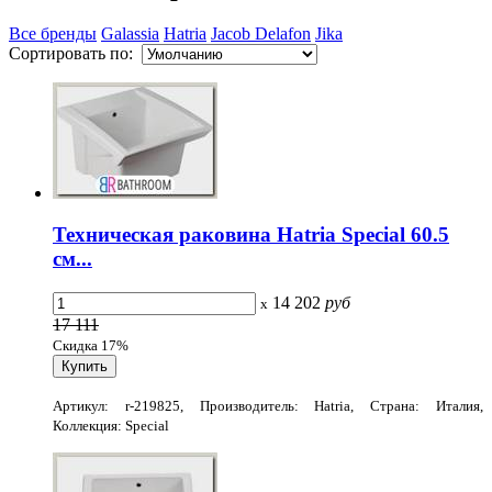
Все бренды
Galassia
Hatria
Jacob Delafon
Jika
Сортировать по:
Техническая раковина Hatria Special 60.5
см...
14 202
руб
x
17 111
Скидка 17%
Артикул: r-219825, Производитель: Hatria, Страна: Италия,
Коллекция: Special