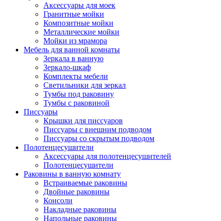
Аксессуары для моек
Гранитные мойки
Композитные мойки
Металлические мойки
Мойки из мрамора
Мебель для ванной комнаты
Зеркала в ванную
Зеркало-шкаф
Комплекты мебели
Светильники для зеркал
Тумбы под раковину
Тумбы с раковиной
Писсуары
Крышки для писсуаров
Писсуары с внешним подводом
Писсуары со скрытым подводом
Полотенцесушители
Аксессуары для полотенцесушителей
Полотенцесушители
Раковины в ванную комнату
Встраиваемые раковины
Двойные раковины
Консоли
Накладные раковины
Напольные раковины