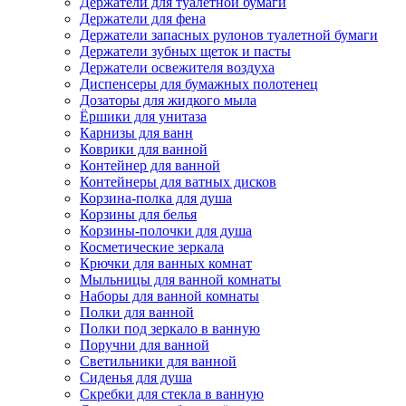
Держатели для туалетной бумаги
Держатели для фена
Держатели запасных рулонов туалетной бумаги
Держатели зубных щеток и пасты
Держатели освежителя воздуха
Диспенсеры для бумажных полотенец
Дозаторы для жидкого мыла
Ёршики для унитаза
Карнизы для ванн
Коврики для ванной
Контейнер для ванной
Контейнеры для ватных дисков
Корзина-полка для душа
Корзины для белья
Корзины-полочки для душа
Косметические зеркала
Крючки для ванных комнат
Мыльницы для ванной комнаты
Наборы для ванной комнаты
Полки для ванной
Полки под зеркало в ванную
Поручни для ванной
Светильники для ванной
Сиденья для душа
Скребки для стекла в ванную