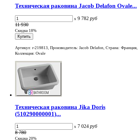
Техническая раковина Jacob Delafon Ovale...
9 782
руб
x
11 930
Скидка 18%
Артикул: r-219813, Производитель: Jacob Delafon, Страна: Франция,
Коллекция: Ovale
Техническая раковина Jika Doris
(510290000001)...
7 024
руб
x
8 780
Скидка 20%