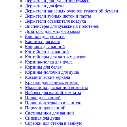
Держатели для туалетной бумаги
Держатели для фена
Держатели запасных рулонов туалетной бумаги
Держатели зубных щеток и пасты
Держатели освежителя воздуха
Диспенсеры для бумажных полотенец
Дозаторы для жидкого мыла
Ёршики для унитаза
Карнизы для ванн
Коврики для ванной
Контейнер для ванной
Контейнеры для ватных дисков
Корзина-полка для душа
Корзины для белья
Корзины-полочки для душа
Косметические зеркала
Крючки для ванных комнат
Мыльницы для ванной комнаты
Наборы для ванной комнаты
Полки для ванной
Полки под зеркало в ванную
Поручни для ванной
Светильники для ванной
Сиденья для душа
Скребки для стекла в ванную