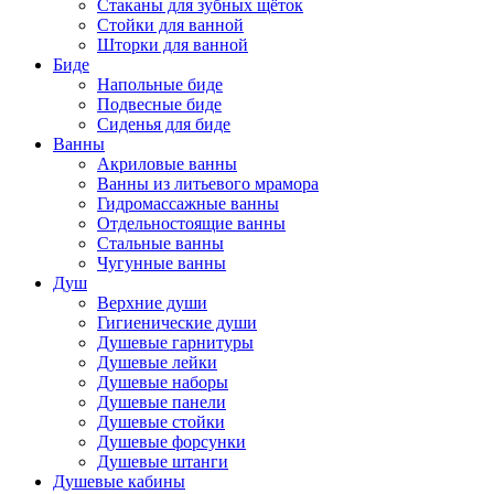
Стаканы для зубных щёток
Стойки для ванной
Шторки для ванной
Биде
Напольные биде
Подвесные биде
Сиденья для биде
Ванны
Акриловые ванны
Ванны из литьевого мрамора
Гидромассажные ванны
Отдельностоящие ванны
Стальные ванны
Чугунные ванны
Душ
Верхние души
Гигиенические души
Душевые гарнитуры
Душевые лейки
Душевые наборы
Душевые панели
Душевые стойки
Душевые форсунки
Душевые штанги
Душевые кабины