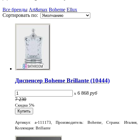
Все бренды
Art&max
Boheme
Ellux
Сортировать по:
Диспенсер Boheme Brillante (10444)
6 868
руб
x
7 230
Скидка 5%
Артикул: a-111173, Производитель: Boheme, Страна: Италия,
Коллекция: Brillante