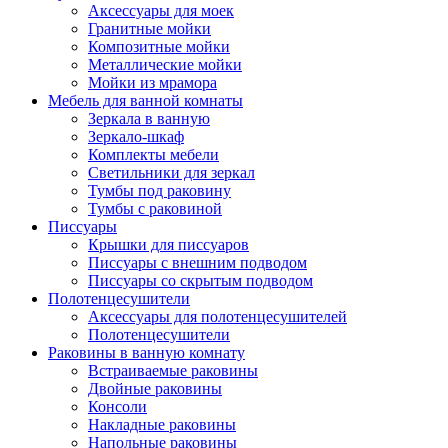
Аксессуары для моек
Гранитные мойки
Композитные мойки
Металлические мойки
Мойки из мрамора
Мебель для ванной комнаты
Зеркала в ванную
Зеркало-шкаф
Комплекты мебели
Светильники для зеркал
Тумбы под раковину
Тумбы с раковиной
Писсуары
Крышки для писсуаров
Писсуары с внешним подводом
Писсуары со скрытым подводом
Полотенцесушители
Аксессуары для полотенцесушителей
Полотенцесушители
Раковины в ванную комнату
Встраиваемые раковины
Двойные раковины
Консоли
Накладные раковины
Напольные раковины