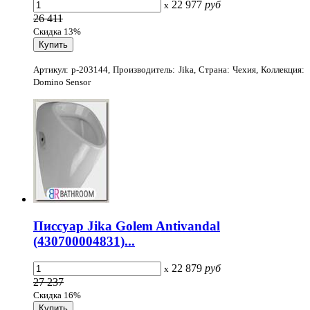
22 977
руб
x
26 411
Скидка 13%
Артикул: p-203144, Производитель: Jika, Страна: Чехия, Коллекция:
Domino Sensor
Писсуар Jika Golem Antivandal
(430700004831)...
22 879
руб
x
27 237
Скидка 16%