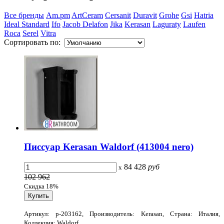
Все бренды
Am.pm
ArtCeram
Cersanit
Duravit
Grohe
Gsi
Hatria
Ideal Standard
Ifo
Jacob Delafon
Jika
Kerasan
Laguraty
Laufen
Roca
Serel
Vitra
Сортировать по:
Писсуар Kerasan Waldorf (413004 nero)
84 428
руб
x
102 962
Скидка 18%
Артикул: p-203162, Производитель: Kerasan, Страна: Италия,
Коллекция: Waldorf