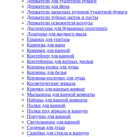
Держатели для туалетной бумаги
Держатели для фена
Держатели запасных рулонов туалетной бумаги
Держатели зубных щеток и пасты
Держатели освежителя воздуха
Диспенсеры для бумажных полотенец
Дозаторы для жидкого мыла
Ёршики для унитаза
Карнизы для ванн
Коврики для ванной
Контейнер для ванной
Контейнеры для ватных дисков
Корзина-полка для душа
Корзины для белья
Корзины-полочки для душа
Косметические зеркала
Крючки для ванных комнат
Мыльницы для ванной комнаты
Наборы для ванной комнаты
Полки для ванной
Полки под зеркало в ванную
Поручни для ванной
Светильники для ванной
Сиденья для душа
Скребки для стекла в ванную