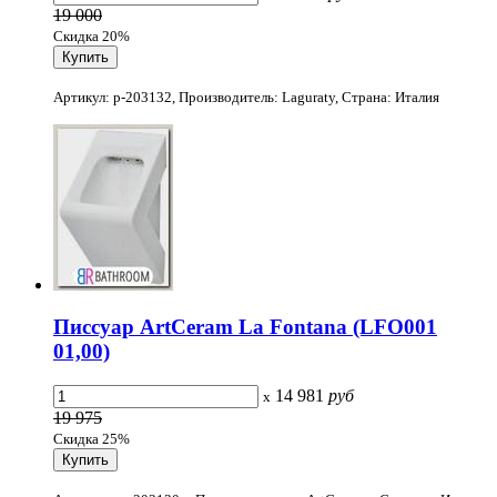
19 000
Скидка 20%
Артикул: p-203132, Производитель: Laguraty, Страна: Италия
Писсуар ArtCeram La Fontana (LFO001
01,00)
14 981
руб
x
19 975
Скидка 25%