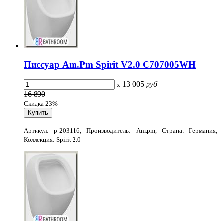
Писсуар Am.Pm Spirit V2.0 C707005WH
13 005
руб
x
16 890
Скидка 23%
Артикул: p-203116, Производитель: Am.pm, Страна: Германия,
Коллекция: Spirit 2.0