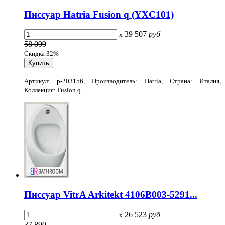
Писсуар Hatria Fusion q (YXC101)
39 507
руб
x
58 099
Скидка 32%
Артикул: p-203156, Производитель: Hatria, Страна: Италия,
Коллекция: Fusion q
Писсуар VitrA Arkitekt 4106B003-5291...
26 523
руб
x
37 890