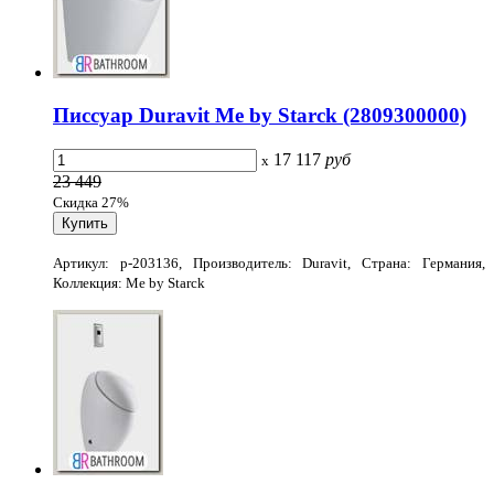
Писсуар Duravit Me by Starck (2809300000)
17 117
руб
x
23 449
Скидка 27%
Артикул: p-203136, Производитель: Duravit, Страна: Германия,
Коллекция: Me by Starck