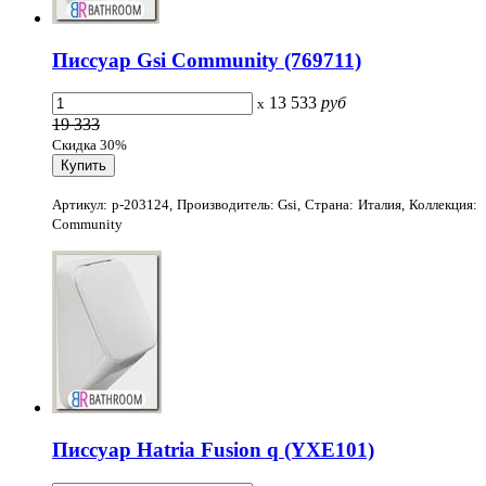
Писсуар Gsi Community (769711)
13 533
руб
x
19 333
Скидка 30%
Артикул: p-203124, Производитель: Gsi, Страна: Италия, Коллекция:
Community
Писсуар Hatria Fusion q (YXE101)