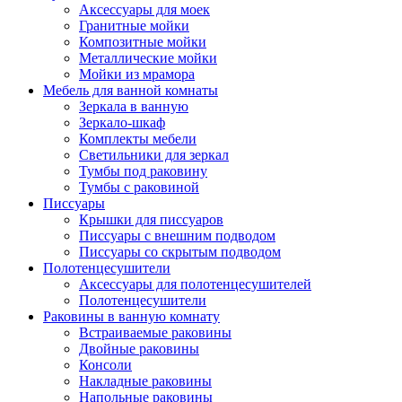
Аксессуары для моек
Гранитные мойки
Композитные мойки
Металлические мойки
Мойки из мрамора
Мебель для ванной комнаты
Зеркала в ванную
Зеркало-шкаф
Комплекты мебели
Светильники для зеркал
Тумбы под раковину
Тумбы с раковиной
Писсуары
Крышки для писсуаров
Писсуары с внешним подводом
Писсуары со скрытым подводом
Полотенцесушители
Аксессуары для полотенцесушителей
Полотенцесушители
Раковины в ванную комнату
Встраиваемые раковины
Двойные раковины
Консоли
Накладные раковины
Напольные раковины