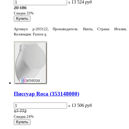
13 524
руб
x
20 186
Скидка 33%
Артикул: p-203122, Производитель: Hatria, Страна: Италия,
Коллекция: Fusion q
Писсуар Roca (353148000)
13 506
руб
x
17 772
Скидка 24%