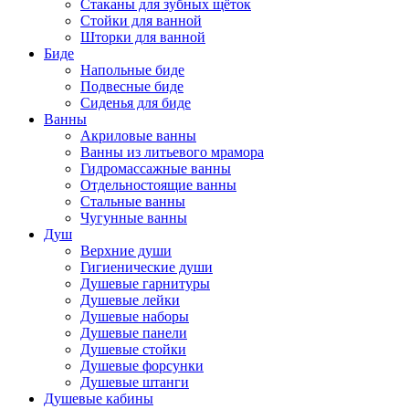
Стаканы для зубных щёток
Стойки для ванной
Шторки для ванной
Биде
Напольные биде
Подвесные биде
Сиденья для биде
Ванны
Акриловые ванны
Ванны из литьевого мрамора
Гидромассажные ванны
Отдельностоящие ванны
Стальные ванны
Чугунные ванны
Душ
Верхние души
Гигиенические души
Душевые гарнитуры
Душевые лейки
Душевые наборы
Душевые панели
Душевые стойки
Душевые форсунки
Душевые штанги
Душевые кабины