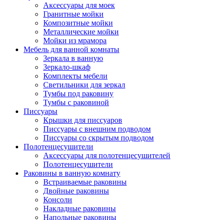
Аксессуары для моек
Гранитные мойки
Композитные мойки
Металлические мойки
Мойки из мрамора
Мебель для ванной комнаты
Зеркала в ванную
Зеркало-шкаф
Комплекты мебели
Светильники для зеркал
Тумбы под раковину
Тумбы с раковиной
Писсуары
Крышки для писсуаров
Писсуары с внешним подводом
Писсуары со скрытым подводом
Полотенцесушители
Аксессуары для полотенцесушителей
Полотенцесушители
Раковины в ванную комнату
Встраиваемые раковины
Двойные раковины
Консоли
Накладные раковины
Напольные раковины