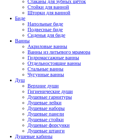
Стаканы для зубных щёток
Стойки для ванной
Шторки для ванной
Биде
Напольные биде
Подвесные биде
Сиденья для биде
Ванны
Акриловые ванны
Ванны из литьевого мрамора
Гидромассажные ванны
Отдельностоящие ванны
Стальные ванны
Чугунные ванны
Душ
Верхние души
Гигиенические души
Душевые гарнитуры
Душевые лейки
Душевые наборы
Душевые панели
Душевые стойки
Душевые форсунки
Душевые штанги
Душевые кабины