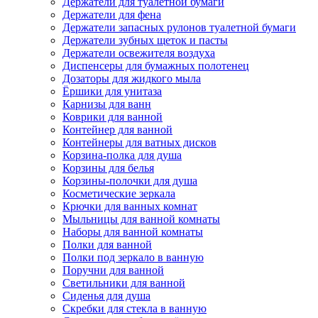
Держатели для туалетной бумаги
Держатели для фена
Держатели запасных рулонов туалетной бумаги
Держатели зубных щеток и пасты
Держатели освежителя воздуха
Диспенсеры для бумажных полотенец
Дозаторы для жидкого мыла
Ёршики для унитаза
Карнизы для ванн
Коврики для ванной
Контейнер для ванной
Контейнеры для ватных дисков
Корзина-полка для душа
Корзины для белья
Корзины-полочки для душа
Косметические зеркала
Крючки для ванных комнат
Мыльницы для ванной комнаты
Наборы для ванной комнаты
Полки для ванной
Полки под зеркало в ванную
Поручни для ванной
Светильники для ванной
Сиденья для душа
Скребки для стекла в ванную