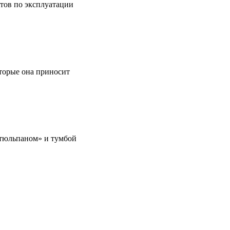
етов по эксплуатации
оторые она приносит
 «тюльпаном» и тумбой