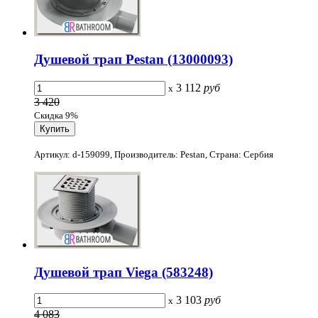
Душевой трап Pestan (13000093)
3 112
руб
x
3 420
Скидка 9%
Артикул: d-159099, Производитель: Pestan, Страна: Сербия
Душевой трап Viega (583248)
3 103
руб
x
4 083