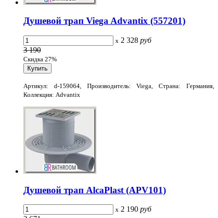
Душевой трап Viega Advantix (557201)
2 328
руб
x
3 190
Скидка 27%
Артикул: d-159064, Производитель: Viega, Страна: Германия,
Коллекция: Advantix
Душевой трап AlcaPlast (APV101)
2 190
руб
x