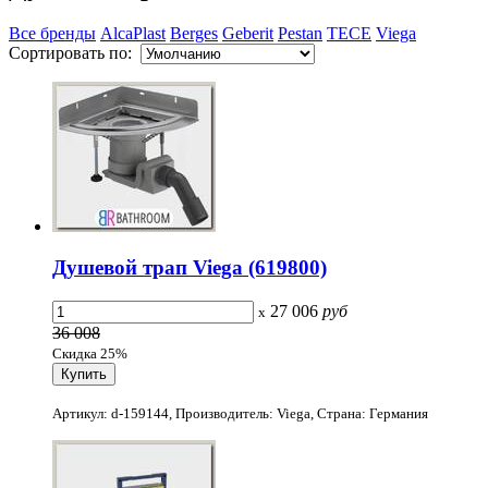
Все бренды
AlcaPlast
Berges
Geberit
Pestan
TECE
Viega
Сортировать по:
Душевой трап Viega (619800)
27 006
руб
x
36 008
Скидка 25%
Артикул: d-159144, Производитель: Viega, Страна: Германия