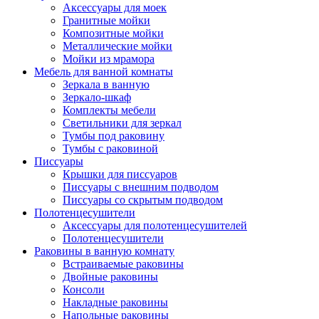
Аксессуары для моек
Гранитные мойки
Композитные мойки
Металлические мойки
Мойки из мрамора
Мебель для ванной комнаты
Зеркала в ванную
Зеркало-шкаф
Комплекты мебели
Светильники для зеркал
Тумбы под раковину
Тумбы с раковиной
Писсуары
Крышки для писсуаров
Писсуары с внешним подводом
Писсуары со скрытым подводом
Полотенцесушители
Аксессуары для полотенцесушителей
Полотенцесушители
Раковины в ванную комнату
Встраиваемые раковины
Двойные раковины
Консоли
Накладные раковины
Напольные раковины