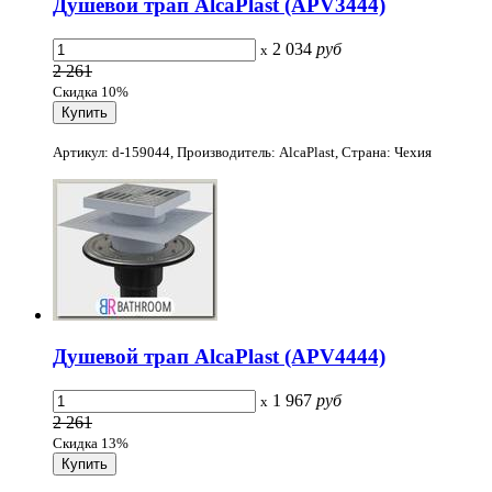
Душевой трап AlcaPlast (APV3444)
2 034
руб
x
2 261
Скидка 10%
Артикул: d-159044, Производитель: AlcaPlast, Страна: Чехия
Душевой трап AlcaPlast (APV4444)
1 967
руб
x
2 261
Скидка 13%