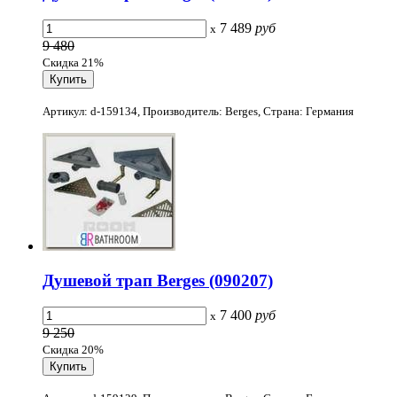
7 489
руб
x
9 480
Скидка 21%
Артикул: d-159134, Производитель: Berges, Страна: Германия
Душевой трап Berges (090207)
7 400
руб
x
9 250
Скидка 20%