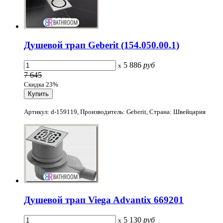
Душевой трап Geberit (154.050.00.1)
5 886
руб
x
7 645
Скидка 23%
Артикул: d-159119, Производитель: Geberit, Страна: Швейцария
Душевой трап Viega Advantix 669201
5 130
руб
x