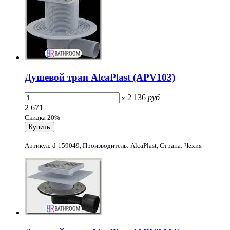
Душевой трап AlcaPlast (APV103)
2 136
руб
x
2 671
Скидка 20%
Артикул: d-159049, Производитель: AlcaPlast, Страна: Чехия