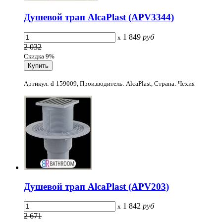
Душевой трап AlcaPlast (APV3344)
1 849
руб
x
2 032
Скидка 9%
Артикул: d-159009, Производитель: AlcaPlast, Страна: Чехия
Душевой трап AlcaPlast (APV203)
1 842
руб
x
2 671