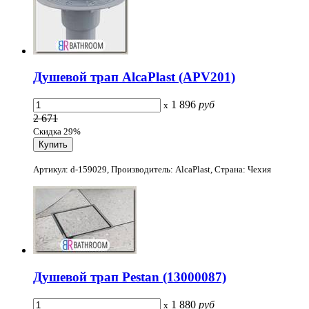
Душевой трап AlcaPlast (APV201)
1 896
руб
x
2 671
Скидка 29%
Артикул: d-159029, Производитель: AlcaPlast, Страна: Чехия
Душевой трап Pestan (13000087)
1 880
руб
x