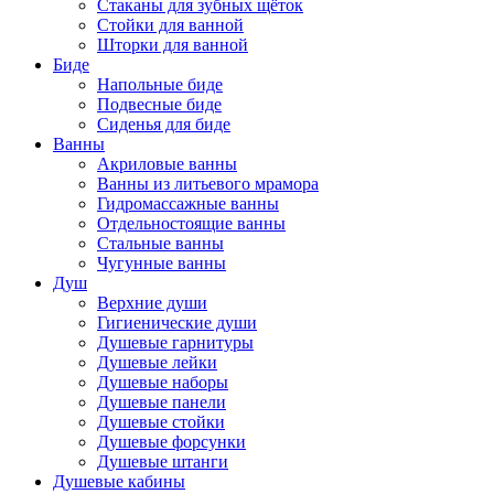
Стаканы для зубных щёток
Стойки для ванной
Шторки для ванной
Биде
Напольные биде
Подвесные биде
Сиденья для биде
Ванны
Акриловые ванны
Ванны из литьевого мрамора
Гидромассажные ванны
Отдельностоящие ванны
Стальные ванны
Чугунные ванны
Душ
Верхние души
Гигиенические души
Душевые гарнитуры
Душевые лейки
Душевые наборы
Душевые панели
Душевые стойки
Душевые форсунки
Душевые штанги
Душевые кабины