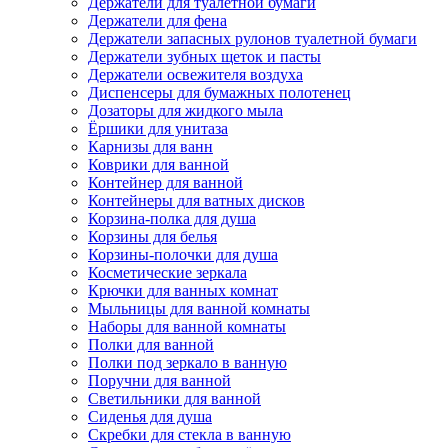
Держатели для туалетной бумаги
Держатели для фена
Держатели запасных рулонов туалетной бумаги
Держатели зубных щеток и пасты
Держатели освежителя воздуха
Диспенсеры для бумажных полотенец
Дозаторы для жидкого мыла
Ёршики для унитаза
Карнизы для ванн
Коврики для ванной
Контейнер для ванной
Контейнеры для ватных дисков
Корзина-полка для душа
Корзины для белья
Корзины-полочки для душа
Косметические зеркала
Крючки для ванных комнат
Мыльницы для ванной комнаты
Наборы для ванной комнаты
Полки для ванной
Полки под зеркало в ванную
Поручни для ванной
Светильники для ванной
Сиденья для душа
Скребки для стекла в ванную