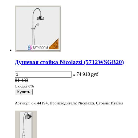
Душевая стойка Nicolazzi (5712WSGB20)
74 918
руб
x
81 433
Скидка 8%
Артикул: d-144194, Производитель: Nicolazzi, Страна: Италия