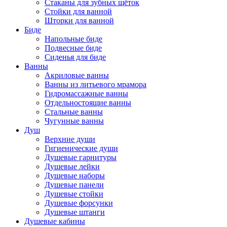
Стаканы для зубных щёток
Стойки для ванной
Шторки для ванной
Биде
Напольные биде
Подвесные биде
Сиденья для биде
Ванны
Акриловые ванны
Ванны из литьевого мрамора
Гидромассажные ванны
Отдельностоящие ванны
Стальные ванны
Чугунные ванны
Душ
Верхние души
Гигиенические души
Душевые гарнитуры
Душевые лейки
Душевые наборы
Душевые панели
Душевые стойки
Душевые форсунки
Душевые штанги
Душевые кабины