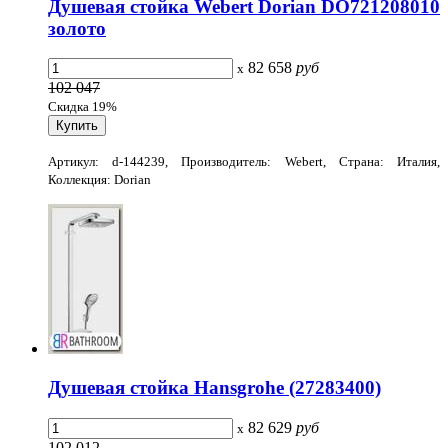
Душевая стойка Webert Dorian DO721208010
золото
82 658
руб
x
102 047
Скидка 19%
Артикул: d-144239, Производитель: Webert, Страна: Италия,
Коллекция: Dorian
Душевая стойка Hansgrohe (27283400)
82 629
руб
x
102 012