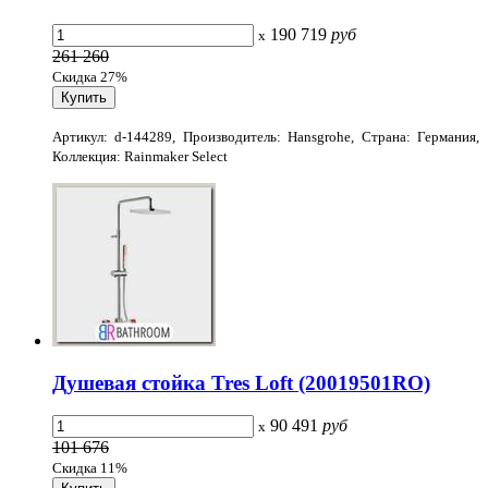
190 719
руб
x
261 260
Скидка 27%
Артикул: d-144289, Производитель: Hansgrohe, Страна: Германия,
Коллекция: Rainmaker Select
Душевая стойка Tres Loft (20019501RO)
90 491
руб
x
101 676
Скидка 11%