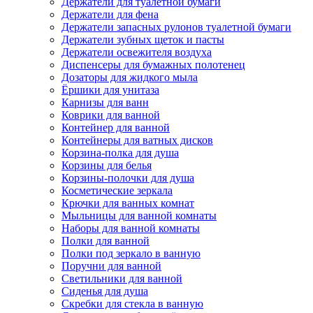
Держатели для туалетной бумаги
Держатели для фена
Держатели запасных рулонов туалетной бумаги
Держатели зубных щеток и пасты
Держатели освежителя воздуха
Диспенсеры для бумажных полотенец
Дозаторы для жидкого мыла
Ёршики для унитаза
Карнизы для ванн
Коврики для ванной
Контейнер для ванной
Контейнеры для ватных дисков
Корзина-полка для душа
Корзины для белья
Корзины-полочки для душа
Косметические зеркала
Крючки для ванных комнат
Мыльницы для ванной комнаты
Наборы для ванной комнаты
Полки для ванной
Полки под зеркало в ванную
Поручни для ванной
Светильники для ванной
Сиденья для душа
Скребки для стекла в ванную