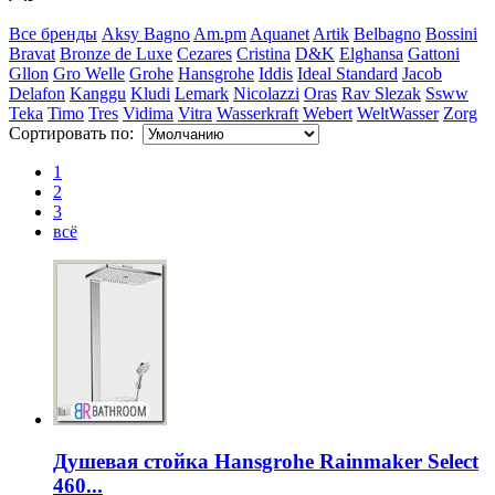
Все бренды
Aksy Bagno
Am.pm
Aquanet
Artik
Belbagno
Bossini
Bravat
Bronze de Luxe
Cezares
Cristina
D&K
Elghansa
Gattoni
Gllon
Gro Welle
Grohe
Hansgrohe
Iddis
Ideal Standard
Jacob
Delafon
Kanggu
Kludi
Lemark
Nicolazzi
Oras
Rav Slezak
Ssww
Teka
Timo
Tres
Vidima
Vitra
Wasserkraft
Webert
WeltWasser
Zorg
Сортировать по:
1
2
3
всё
Душевая стойка Hansgrohe Rainmaker Select
460...