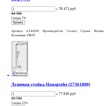
78 473
руб
x
84 380
Скидка 7%
Артикул: d-144209, Производитель: Cezares, Страна: Италия,
Коллекция: FIRST
Душевая стойка Hansgrohe (27361000)
77 836
руб
x
99 790
Скидка 22%