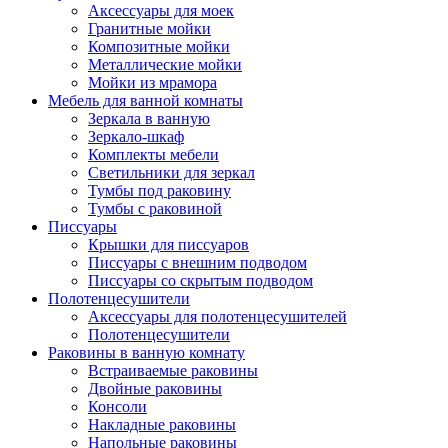
Аксессуары для моек
Гранитные мойки
Композитные мойки
Металлические мойки
Мойки из мрамора
Мебель для ванной комнаты
Зеркала в ванную
Зеркало-шкаф
Комплекты мебели
Светильники для зеркал
Тумбы под раковину
Тумбы с раковиной
Писсуары
Крышки для писсуаров
Писсуары с внешним подводом
Писсуары со скрытым подводом
Полотенцесушители
Аксессуары для полотенцесушителей
Полотенцесушители
Раковины в ванную комнату
Встраиваемые раковины
Двойные раковины
Консоли
Накладные раковины
Напольные раковины