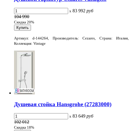
83 992
руб
x
104 990
Скидка 20%
Артикул: d-144264, Производитель: Cezares, Страна: Италия,
Коллекция: Vintage
Душевая стойка Hansgrohe (27283000)
83 649
руб
x
102 012
Скидка 18%