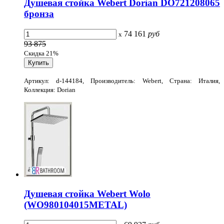
Душевая стойка Webert Dorian DO721208065
бронза
74 161
руб
x
93 875
Скидка 21%
Артикул: d-144184, Производитель: Webert, Страна: Италия,
Коллекция: Dorian
Душевая стойка Webert Wolo
(WO980104015METAL)