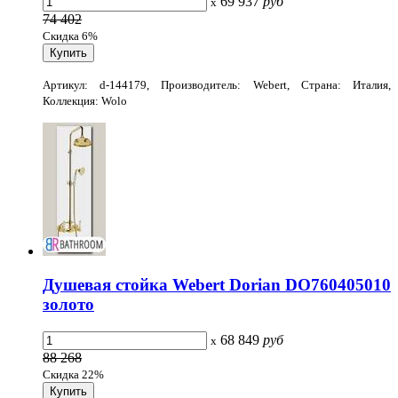
69 937
руб
x
74 402
Скидка 6%
Артикул: d-144179, Производитель: Webert, Страна: Италия,
Коллекция: Wolo
Душевая стойка Webert Dorian DO760405010
золото
68 849
руб
x
88 268
Скидка 22%