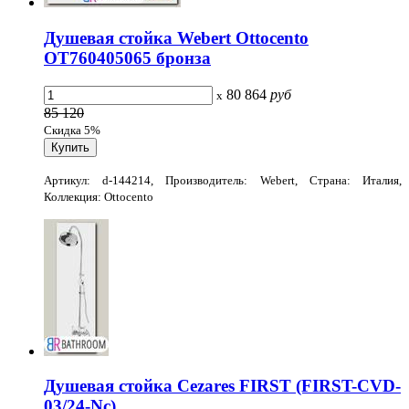
Душевая стойка Webert Ottocento
OT760405065 бронза
80 864
руб
x
85 120
Скидка 5%
Артикул: d-144214, Производитель: Webert, Страна: Италия,
Коллекция: Ottocento
Душевая стойка Cezares FIRST (FIRST-CVD-
03/24-Nc)