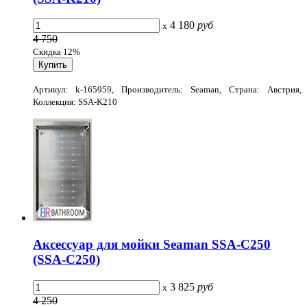
4 180
руб
x
4 750
Скидка 12%
Артикул: k-165959, Производитель: Seaman, Страна: Австрия,
Коллекция: SSA-K210
Аксессуар для мойки Seaman SSA-C250
(SSA-C250)
3 825
руб
x
4 250