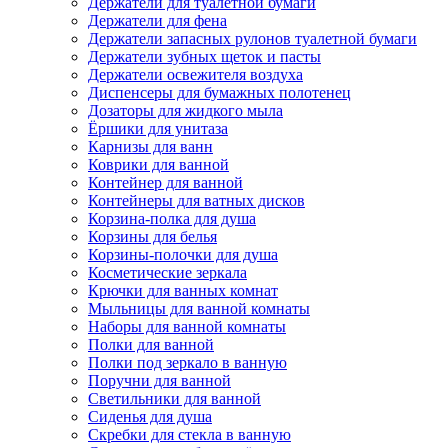
Держатели для туалетной бумаги
Держатели для фена
Держатели запасных рулонов туалетной бумаги
Держатели зубных щеток и пасты
Держатели освежителя воздуха
Диспенсеры для бумажных полотенец
Дозаторы для жидкого мыла
Ёршики для унитаза
Карнизы для ванн
Коврики для ванной
Контейнер для ванной
Контейнеры для ватных дисков
Корзина-полка для душа
Корзины для белья
Корзины-полочки для душа
Косметические зеркала
Крючки для ванных комнат
Мыльницы для ванной комнаты
Наборы для ванной комнаты
Полки для ванной
Полки под зеркало в ванную
Поручни для ванной
Светильники для ванной
Сиденья для душа
Скребки для стекла в ванную