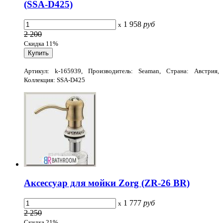
(SSA-D425)
1 958
руб
x
2 200
Скидка 11%
Артикул: k-165939, Производитель: Seaman, Страна: Австрия,
Коллекция: SSA-D425
Аксессуар для мойки Zorg (ZR-26 BR)
1 777
руб
x
2 250
Скидка 21%