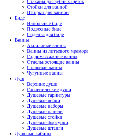
Стаканы для зубных щёток
Стойки для ванной
Шторки для ванной
Биде
Напольные биде
Подвесные биде
Сиденья для биде
Ванны
Акриловые ванны
Ванны из литьевого мрамора
Гидромассажные ванны
Отдельностоящие ванны
Стальные ванны
Чугунные ванны
Душ
Верхние души
Гигиенические души
Душевые гарнитуры
Душевые лейки
Душевые наборы
Душевые панели
Душевые стойки
Душевые форсунки
Душевые штанги
Душевые кабины