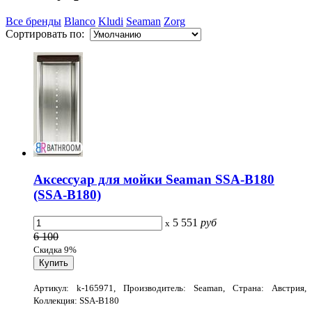
Все бренды
Blanco
Kludi
Seaman
Zorg
Сортировать по:
Аксессуар для мойки Seaman SSA-B180
(SSA-B180)
5 551
руб
x
6 100
Скидка 9%
Артикул: k-165971, Производитель: Seaman, Страна: Австрия,
Коллекция: SSA-B180