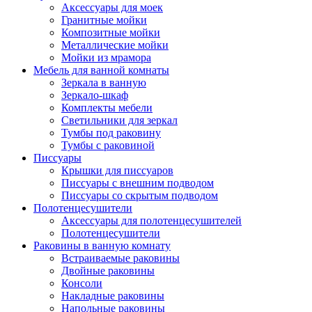
Аксессуары для моек
Гранитные мойки
Композитные мойки
Металлические мойки
Мойки из мрамора
Мебель для ванной комнаты
Зеркала в ванную
Зеркало-шкаф
Комплекты мебели
Светильники для зеркал
Тумбы под раковину
Тумбы с раковиной
Писсуары
Крышки для писсуаров
Писсуары с внешним подводом
Писсуары со скрытым подводом
Полотенцесушители
Аксессуары для полотенцесушителей
Полотенцесушители
Раковины в ванную комнату
Встраиваемые раковины
Двойные раковины
Консоли
Накладные раковины
Напольные раковины