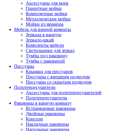
Аксессуары для моек
Гранитные мойки
Композитные мойки
Металлические мойки
Мойки из мрамора
Мебель для ванной комнаты
Зеркала в ванную
Зеркало-шкаф
Комплекты мебели
Светильники для зеркал
Тумбы под раковину
Тумбы с раковиной
Писсуары
Крышки для писсуаров
Писсуары с внешним подводом
Писсуары со скрытым подводом
Полотенцесушители
Аксессуары для полотенцесушителей
Полотенцесушители
Раковины в ванную комнату
Встраиваемые раковины
Двойные раковины
Консоли
Накладные раковины
Напольные раковины