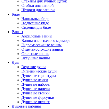
Стаканы для зубных щёток
Стойки для ванной
Шторки для ванной
Биде
Напольные биде
Подвесные биде
Сиденья для биде
Ванны
Акриловые ванны
Ванны из литьевого мрамора
Гидромассажные ванны
Отдельностоящие ванны
Стальные ванны
Чугунные ванны
Душ
Верхние души
Гигиенические души
Душевые гарнитуры
Душевые лейки
Душевые наборы
Душевые панели
Душевые стойки
Душевые форсунки
Душевые штанги
Душевые кабины