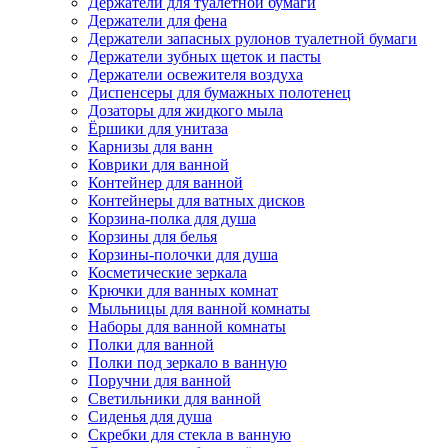
Держатели для туалетной бумаги
Держатели для фена
Держатели запасных рулонов туалетной бумаги
Держатели зубных щеток и пасты
Держатели освежителя воздуха
Диспенсеры для бумажных полотенец
Дозаторы для жидкого мыла
Ёршики для унитаза
Карнизы для ванн
Коврики для ванной
Контейнер для ванной
Контейнеры для ватных дисков
Корзина-полка для душа
Корзины для белья
Корзины-полочки для душа
Косметические зеркала
Крючки для ванных комнат
Мыльницы для ванной комнаты
Наборы для ванной комнаты
Полки для ванной
Полки под зеркало в ванную
Поручни для ванной
Светильники для ванной
Сиденья для душа
Скребки для стекла в ванную