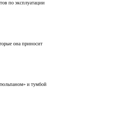
етов по эксплуатации
оторые она приносит
 «тюльпаном» и тумбой