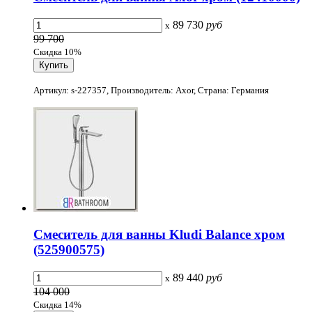
89 730
руб
x
99 700
Скидка 10%
Артикул: s-227357, Производитель: Axor, Страна: Германия
Смеситель для ванны Kludi Balance хром
(525900575)
89 440
руб
x
104 000
Скидка 14%