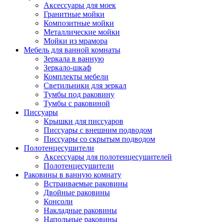
Аксессуары для моек
Гранитные мойки
Композитные мойки
Металлические мойки
Мойки из мрамора
Мебель для ванной комнаты
Зеркала в ванную
Зеркало-шкаф
Комплекты мебели
Светильники для зеркал
Тумбы под раковину
Тумбы с раковиной
Писсуары
Крышки для писсуаров
Писсуары с внешним подводом
Писсуары со скрытым подводом
Полотенцесушители
Аксессуары для полотенцесушителей
Полотенцесушители
Раковины в ванную комнату
Встраиваемые раковины
Двойные раковины
Консоли
Накладные раковины
Напольные раковины