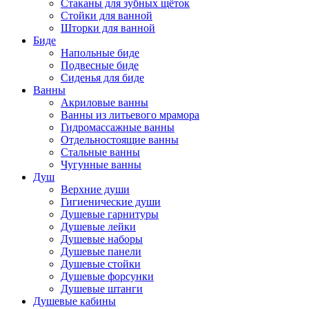
Стаканы для зубных щёток
Стойки для ванной
Шторки для ванной
Биде
Напольные биде
Подвесные биде
Сиденья для биде
Ванны
Акриловые ванны
Ванны из литьевого мрамора
Гидромассажные ванны
Отдельностоящие ванны
Стальные ванны
Чугунные ванны
Душ
Верхние души
Гигиенические души
Душевые гарнитуры
Душевые лейки
Душевые наборы
Душевые панели
Душевые стойки
Душевые форсунки
Душевые штанги
Душевые кабины