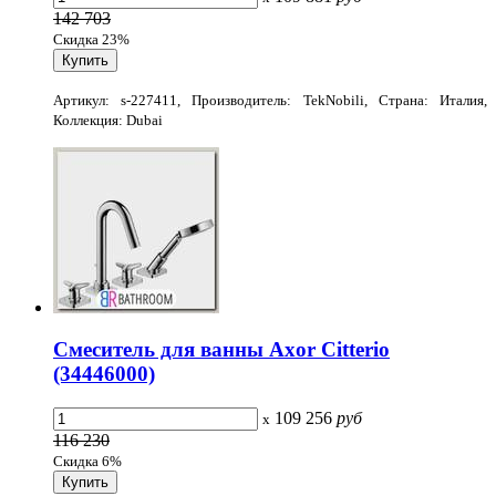
142 703
Скидка 23%
Артикул: s-227411, Производитель: TekNobili, Страна: Италия,
Коллекция: Dubai
Смеситель для ванны Axor Citterio
(34446000)
109 256
руб
x
116 230
Скидка 6%