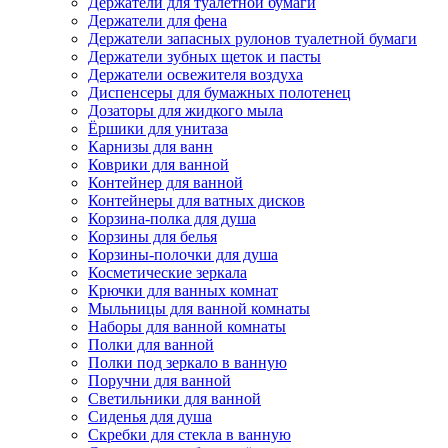
Держатели для туалетной бумаги
Держатели для фена
Держатели запасных рулонов туалетной бумаги
Держатели зубных щеток и пасты
Держатели освежителя воздуха
Диспенсеры для бумажных полотенец
Дозаторы для жидкого мыла
Ёршики для унитаза
Карнизы для ванн
Коврики для ванной
Контейнер для ванной
Контейнеры для ватных дисков
Корзина-полка для душа
Корзины для белья
Корзины-полочки для душа
Косметические зеркала
Крючки для ванных комнат
Мыльницы для ванной комнаты
Наборы для ванной комнаты
Полки для ванной
Полки под зеркало в ванную
Поручни для ванной
Светильники для ванной
Сиденья для душа
Скребки для стекла в ванную