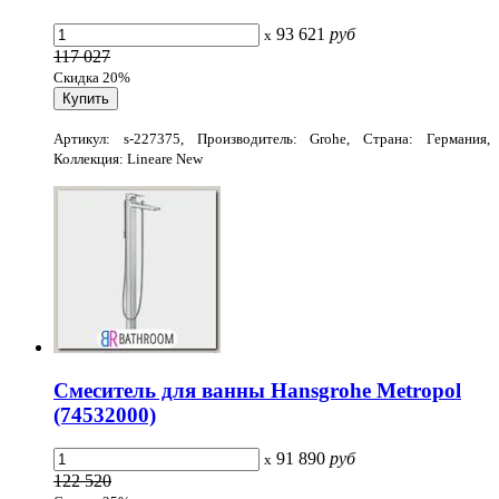
93 621
руб
x
117 027
Скидка 20%
Артикул: s-227375, Производитель: Grohe, Страна: Германия,
Коллекция: Lineare New
Смеситель для ванны Hansgrohe Metropol
(74532000)
91 890
руб
x
122 520