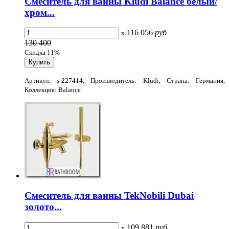
Смеситель для ванны Kludi Balance белый/
хром...
116 056
руб
x
130 400
Скидка 11%
Артикул: s-227414, Производитель: Kludi, Страна: Германия,
Коллекция: Balance
Смеситель для ванны TekNobili Dubai
золото...
109 881
руб
x