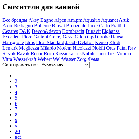
Смесители для ванной
Все бренды
Aksy Bagno
Alpen
Am.pm
Aqualux
Aquanet
Artik
Axor
Belbagno
Boheme
Bravat
Bronze de Luxe
Carlo Frattini
Cezares
D&K
Devon&devon
Dornbracht
Duravit
Elghansa
Excellent
Fiore
Gattoni
Gemy
Gessi
Gllon
Gpd
Grohe
Hansa
Hansgrohe
Iddis
Ideal Standard
Jacob Delafon
Keuco
Kludi
Lemark
Magliezza
Milardo
Mofem
Nicolazzi
Nobili
Oras
Paini
Rav
Slezak
Ravak
Recor
Roca
Rossinka
TekNobili
Timo
Tres
Vidima
Vitra
Wasserkraft
Webert
WeltWasser
Zorg
Фэма
Сортировать по:
1
2
3
4
5
6
7
8
9
»
20
всё