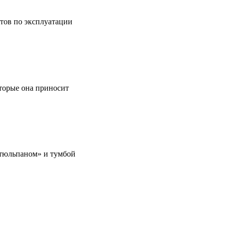
етов по эксплуатации
оторые она приносит
 «тюльпаном» и тумбой