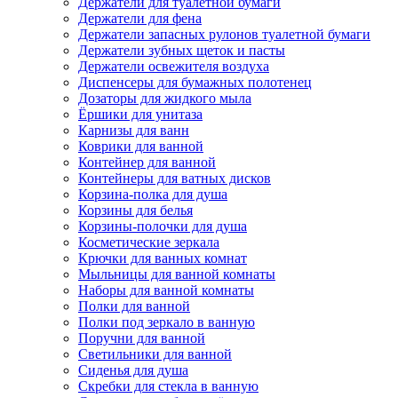
Держатели для туалетной бумаги
Держатели для фена
Держатели запасных рулонов туалетной бумаги
Держатели зубных щеток и пасты
Держатели освежителя воздуха
Диспенсеры для бумажных полотенец
Дозаторы для жидкого мыла
Ёршики для унитаза
Карнизы для ванн
Коврики для ванной
Контейнер для ванной
Контейнеры для ватных дисков
Корзина-полка для душа
Корзины для белья
Корзины-полочки для душа
Косметические зеркала
Крючки для ванных комнат
Мыльницы для ванной комнаты
Наборы для ванной комнаты
Полки для ванной
Полки под зеркало в ванную
Поручни для ванной
Светильники для ванной
Сиденья для душа
Скребки для стекла в ванную