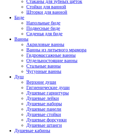
Стаканы для зубных щёток
Стойки для ванной
Шторки для ванной
Биде
Напольные биде
Подвесные биде
Сиденья для биде
Ванны
Акриловые ванны
Ванны из литьевого мрамора
Гидромассажные ванны
Отдельностоящие ванны
Стальные ванны
Чугунные ванны
Душ
Верхние души
Гигиенические души
Душевые гарнитуры
Душевые лейки
Душевые наборы
Душевые панели
Душевые стойки
Душевые форсунки
Душевые штанги
Душевые кабины