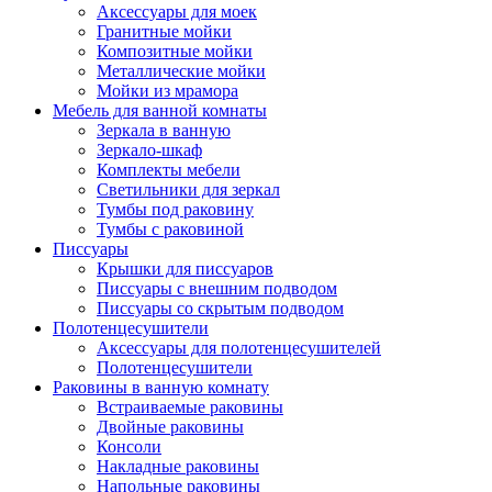
Аксессуары для моек
Гранитные мойки
Композитные мойки
Металлические мойки
Мойки из мрамора
Мебель для ванной комнаты
Зеркала в ванную
Зеркало-шкаф
Комплекты мебели
Светильники для зеркал
Тумбы под раковину
Тумбы с раковиной
Писсуары
Крышки для писсуаров
Писсуары с внешним подводом
Писсуары со скрытым подводом
Полотенцесушители
Аксессуары для полотенцесушителей
Полотенцесушители
Раковины в ванную комнату
Встраиваемые раковины
Двойные раковины
Консоли
Накладные раковины
Напольные раковины