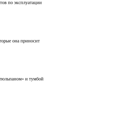
етов по эксплуатации
оторые она приносит
 «тюльпаном» и тумбой