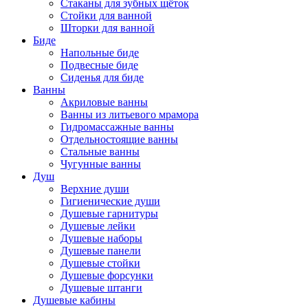
Стаканы для зубных щёток
Стойки для ванной
Шторки для ванной
Биде
Напольные биде
Подвесные биде
Сиденья для биде
Ванны
Акриловые ванны
Ванны из литьевого мрамора
Гидромассажные ванны
Отдельностоящие ванны
Стальные ванны
Чугунные ванны
Душ
Верхние души
Гигиенические души
Душевые гарнитуры
Душевые лейки
Душевые наборы
Душевые панели
Душевые стойки
Душевые форсунки
Душевые штанги
Душевые кабины