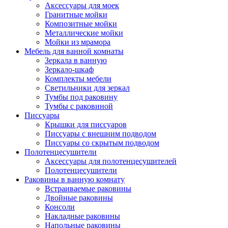
Аксессуары для моек
Гранитные мойки
Композитные мойки
Металлические мойки
Мойки из мрамора
Мебель для ванной комнаты
Зеркала в ванную
Зеркало-шкаф
Комплекты мебели
Светильники для зеркал
Тумбы под раковину
Тумбы с раковиной
Писсуары
Крышки для писсуаров
Писсуары с внешним подводом
Писсуары со скрытым подводом
Полотенцесушители
Аксессуары для полотенцесушителей
Полотенцесушители
Раковины в ванную комнату
Встраиваемые раковины
Двойные раковины
Консоли
Накладные раковины
Напольные раковины