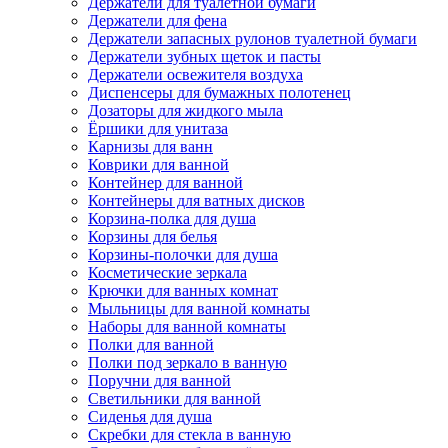
Держатели для туалетной бумаги
Держатели для фена
Держатели запасных рулонов туалетной бумаги
Держатели зубных щеток и пасты
Держатели освежителя воздуха
Диспенсеры для бумажных полотенец
Дозаторы для жидкого мыла
Ёршики для унитаза
Карнизы для ванн
Коврики для ванной
Контейнер для ванной
Контейнеры для ватных дисков
Корзина-полка для душа
Корзины для белья
Корзины-полочки для душа
Косметические зеркала
Крючки для ванных комнат
Мыльницы для ванной комнаты
Наборы для ванной комнаты
Полки для ванной
Полки под зеркало в ванную
Поручни для ванной
Светильники для ванной
Сиденья для душа
Скребки для стекла в ванную