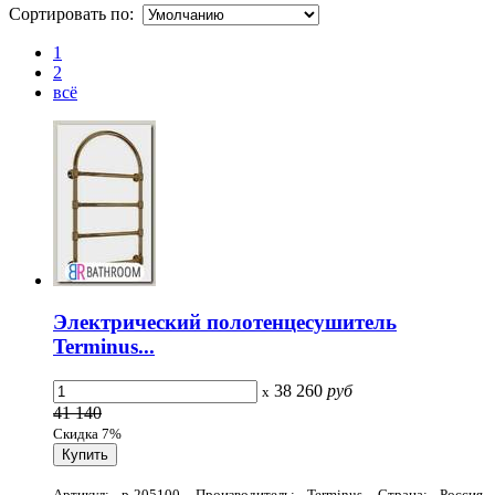
Сортировать по:
1
2
всё
Электрический полотенцесушитель
Terminus...
38 260
руб
x
41 140
Скидка 7%
Артикул: p-205100, Производитель: Terminus, Страна: Россия,