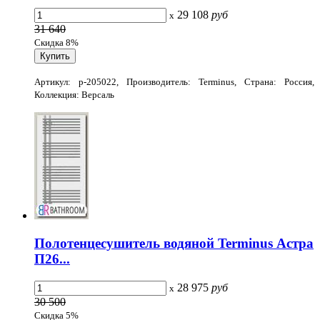
29 108
руб
x
31 640
Скидка 8%
Артикул: p-205022, Производитель: Terminus, Страна: Россия,
Коллекция: Версаль
Полотенцесушитель водяной Terminus Астра
П26...
28 975
руб
x
30 500
Скидка 5%