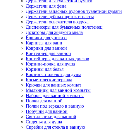
Держатели для туалетной бумаги
Держатели для фена
Держатели запасных рулонов туалетной бумаги
Держатели зубных щеток и пасты
Держатели освежителя воздуха
Диспенсеры для бумажных полотенец
Дозаторы для жидкого мыла
Ёршики для унитаза
Карнизы для ванн
Коврики для ванной
Контейнер для ванной
Контейнеры для ватных дисков
Корзина-полка для душа
Корзины для белья
Корзины-полочки для душа
Косметические зеркала
Крючки для ванных комнат
Мыльницы для ванной комнаты
Наборы для ванной комнаты
Полки для ванной
Полки под зеркало в ванную
Поручни для ванной
Светильники для ванной
Сиденья для душа
Скребки для стекла в ванную