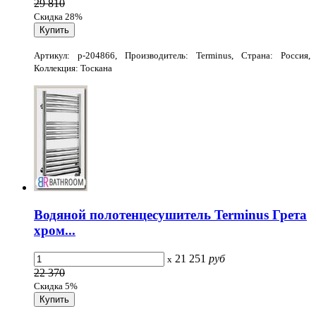
29 810
Скидка 28%
Артикул: p-204866, Производитель: Terminus, Страна: Россия,
Коллекция: Тоскана
Водяной полотенцесушитель Terminus Грета
хром...
21 251
руб
x
22 370
Скидка 5%