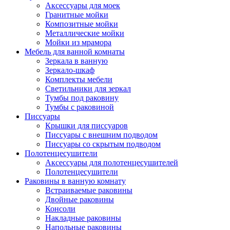
Аксессуары для моек
Гранитные мойки
Композитные мойки
Металлические мойки
Мойки из мрамора
Мебель для ванной комнаты
Зеркала в ванную
Зеркало-шкаф
Комплекты мебели
Светильники для зеркал
Тумбы под раковину
Тумбы с раковиной
Писсуары
Крышки для писсуаров
Писсуары с внешним подводом
Писсуары со скрытым подводом
Полотенцесушители
Аксессуары для полотенцесушителей
Полотенцесушители
Раковины в ванную комнату
Встраиваемые раковины
Двойные раковины
Консоли
Накладные раковины
Напольные раковины