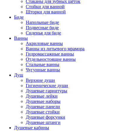
Стаканы для зубных щёток
Стойки для ванной
Шторки для ванной
Биде
Напольные биде
Подвесные биде
Сиденья для биде
Ванны
Акриловые ванны
Ванны из литьевого мрамора
Гидромассажные ванны
Отдельностоящие ванны
Стальные ванны
Чугунные ванны
Душ
Верхние души
Гигиенические души
Душевые гарнитуры
Душевые лейки
Душевые наборы
Душевые панели
Душевые стойки
Душевые форсунки
Душевые штанги
Душевые кабины