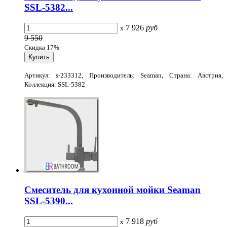
SSL-5382...
7 926
руб
x
9 550
Скидка 17%
Артикул: s-233312, Производитель: Seaman, Страна: Австрия,
Коллекция: SSL-5382
Смеситель для кухонной мойки Seaman
SSL-5390...
7 918
руб
x