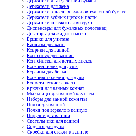
Держатели для туалетной бумаги
Держатели для фена
Держатели запасных рулонов туалетной бумаги
Держатели зубных щеток и пасты
Держатели освежителя воздуха
Диспенсеры для бумажных полотенец
Дозаторы для жидкого мыла
Ёршики для унитаза
Карнизы для ванн
Коврики для ванной
Контейнер для ванной
Контейнеры для ватных дисков
Корзина-полка для душа
Корзины для белья
Корзины-полочки для душа
Косметические зеркала
Крючки для ванных комнат
Мыльницы для ванной комнаты
Наборы для ванной комнаты
Полки для ванной
Полки под зеркало в ванную
Поручни для ванной
Светильники для ванной
Сиденья для душа
Скребки для стекла в ванную