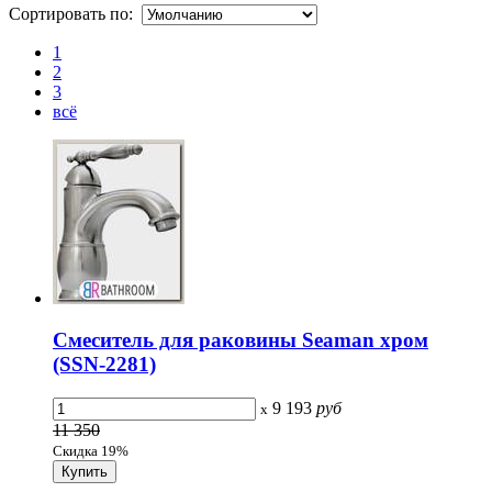
Сортировать по:
1
2
3
всё
Смеситель для раковины Seaman хром
(SSN-2281)
9 193
руб
x
11 350
Скидка 19%