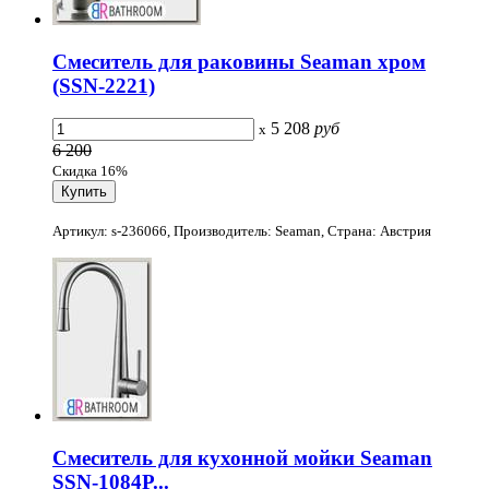
Смеситель для раковины Seaman хром
(SSN-2221)
5 208
руб
x
6 200
Скидка 16%
Артикул: s-236066, Производитель: Seaman, Страна: Австрия
Смеситель для кухонной мойки Seaman
SSN-1084P...