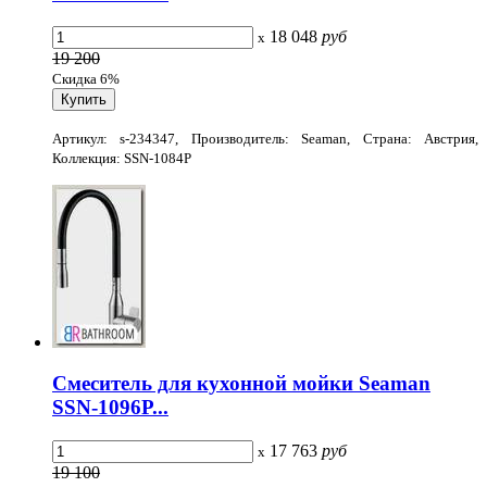
18 048
руб
x
19 200
Скидка 6%
Артикул: s-234347, Производитель: Seaman, Страна: Австрия,
Коллекция: SSN-1084P
Смеситель для кухонной мойки Seaman
SSN-1096P...
17 763
руб
x
19 100