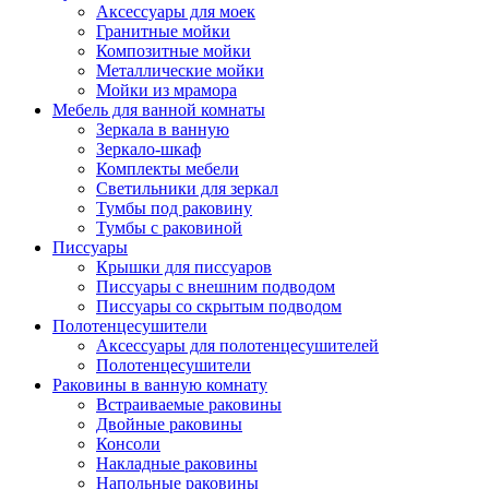
Аксессуары для моек
Гранитные мойки
Композитные мойки
Металлические мойки
Мойки из мрамора
Мебель для ванной комнаты
Зеркала в ванную
Зеркало-шкаф
Комплекты мебели
Светильники для зеркал
Тумбы под раковину
Тумбы с раковиной
Писсуары
Крышки для писсуаров
Писсуары с внешним подводом
Писсуары со скрытым подводом
Полотенцесушители
Аксессуары для полотенцесушителей
Полотенцесушители
Раковины в ванную комнату
Встраиваемые раковины
Двойные раковины
Консоли
Накладные раковины
Напольные раковины