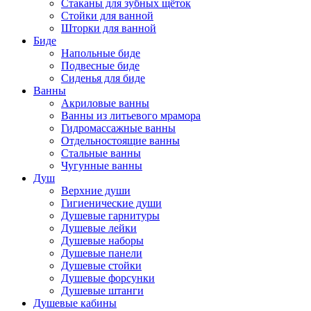
Стаканы для зубных щёток
Стойки для ванной
Шторки для ванной
Биде
Напольные биде
Подвесные биде
Сиденья для биде
Ванны
Акриловые ванны
Ванны из литьевого мрамора
Гидромассажные ванны
Отдельностоящие ванны
Стальные ванны
Чугунные ванны
Душ
Верхние души
Гигиенические души
Душевые гарнитуры
Душевые лейки
Душевые наборы
Душевые панели
Душевые стойки
Душевые форсунки
Душевые штанги
Душевые кабины