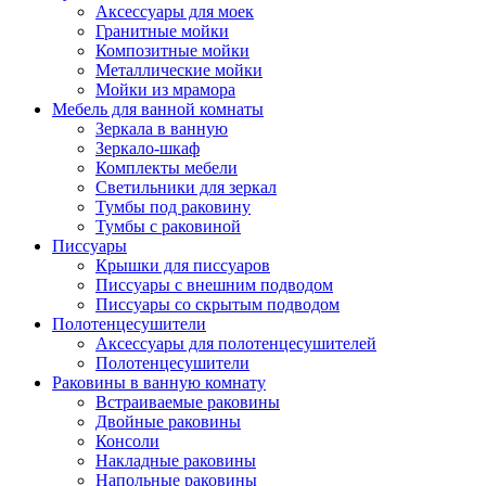
Аксессуары для моек
Гранитные мойки
Композитные мойки
Металлические мойки
Мойки из мрамора
Мебель для ванной комнаты
Зеркала в ванную
Зеркало-шкаф
Комплекты мебели
Светильники для зеркал
Тумбы под раковину
Тумбы с раковиной
Писсуары
Крышки для писсуаров
Писсуары с внешним подводом
Писсуары со скрытым подводом
Полотенцесушители
Аксессуары для полотенцесушителей
Полотенцесушители
Раковины в ванную комнату
Встраиваемые раковины
Двойные раковины
Консоли
Накладные раковины
Напольные раковины