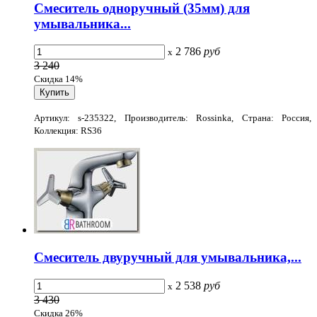
Смеситель одноручный (35мм) для
умывальника...
2 786
руб
x
3 240
Скидка 14%
Артикул: s-235322, Производитель: Rossinka, Страна: Россия,
Коллекция: RS36
Смеситель двуручный для умывальника,...
2 538
руб
x
3 430
Скидка 26%