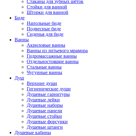
Стаканы для зубных щёток
Стойки для ванной
Шторки для ванной
Биде
Напольные биде
Подвесные биде
Сиденья для биде
Ванны
Акриловые ванны
Ванны из литьевого мрамора
Гидромассажные ванны
Отдельностоящие ванны
Стальные ванны
Чугунные ванны
Душ
Верхние души
Гигиенические души
Душевые гарнитуры
Душевые лейки
Душевые наборы
Душевые панели
Душевые стойки
Душевые форсунки
Душевые штанги
Душевые кабины