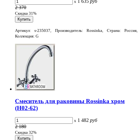
1 635
руб
x
2 370
Скидка 31%
Артикул: s-235037, Производитель: Rossinka, Страна: Россия,
Коллекция: G
Смеситель для раковины Rossinka хром
(H02-62)
1 482
руб
x
2 180
Скидка 32%