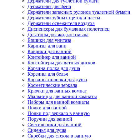
Держатели для туалетной бумаги
Держатели для фена
Держатели запасных рулонов туалетной бумаги
Держатели зубных щеток и пасты
Держатели освежителя воздуха
Диспенсеры для бумажных полотенец
Дозаторы для жидкого мыла
Ёршики для унитаза
Карнизы для ванн
Коврики для ванной
Контейнер для ванной
Контейнеры для ватных дисков
Корзина-полка для душа
Корзины для белья
Корзины-полочки для душа
Косметические зеркала
Крючки для ванных комнат
Мыльницы для ванной комнаты
Наборы для ванной комнаты
Полки для ванной
Полки под зеркало в ванную
Поручни для ванной
Светильники для ванной
Сиденья для душа
Скребки для стекла в ванную