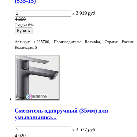
(S35-15)
3 919
руб
x
4 260
Скидка 8%
Артикул: s-235700, Производитель: Rossinka, Страна: Россия,
Коллекция: S
Смеситель одноручный (35мм) для
умывальника...
3 577
руб
x
4 020