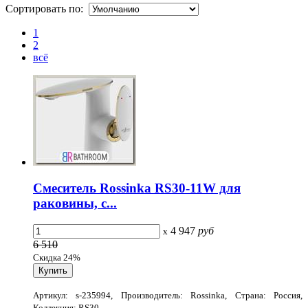
Сортировать по:
1
2
всё
Смеситель Rossinka RS30-11W для
раковины, с...
4 947
руб
x
6 510
Скидка 24%
Артикул: s-235994, Производитель: Rossinka, Страна: Россия,
Коллекция: RS30