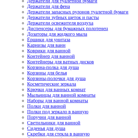
Держатели для туалетной бумаги
Держатели для фена
Держатели запасных рулонов туалетной бумаги
Держатели зубных щеток и пасты
Держатели освежителя воздуха
Диспенсеры для бумажных полотенец
Дозаторы для жидкого мыла
Ёршики для унитаза
Карнизы для ванн
Коврики для ванной
Контейнер для ванной
Контейнеры для ватных дисков
Корзина-полка для душа
Корзины для белья
Корзины-полочки для душа
Косметические зеркала
Крючки для ванных комнат
Мыльницы для ванной комнаты
Наборы для ванной комнаты
Полки для ванной
Полки под зеркало в ванную
Поручни для ванной
Светильники для ванной
Сиденья для душа
Скребки для стекла в ванную