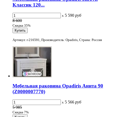
Классик 120...
5 590
руб
x
8 600
Скидка 35%
Артикул: r-216591, Производитель: Opadiris, Страна: Россия
Мебельная раковина Opadiris Анита 90
(Z0000007770)
5 566
руб
x
5 985
Скидка 7%