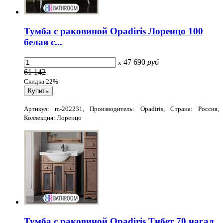
Тумба с раковиной Opadiris Лоренцо 100
белая с...
47 690
руб
x
61 142
Скидка 22%
Артикул: m-202231, Производитель: Opadiris, Страна: Россия,
Коллекция: Лоренцо
Тумба с раковиной Opadiris Тибет 70 нагал