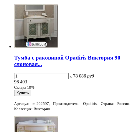
Тумба с раковиной Opadiris Виктория 90
слоновая...
78 086
руб
x
96 403
Скидка 19%
Артикул: m-202597, Производитель: Opadiris, Страна: Россия,
Коллекция: Виктория