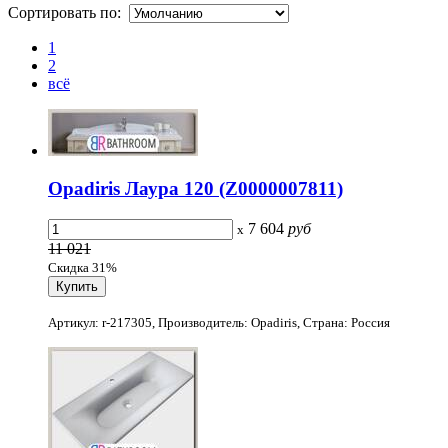
Сортировать по:
1
2
всё
Opadiris Лаура 120 (Z0000007811)
7 604
руб
x
11 021
Скидка 31%
Артикул: r-217305, Производитель: Opadiris, Страна: Россия