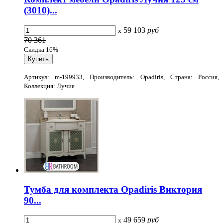
(3010)...
59 103
руб
x
70 361
Скидка 16%
Артикул: m-199933, Производитель: Opadiris, Страна: Россия,
Коллекция: Лучия
Тумба для комплекта Opadiris Виктория
90...
49 659
руб
x