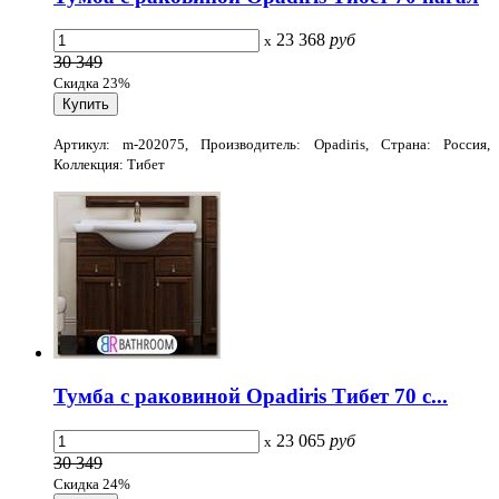
23 368
руб
x
30 349
Скидка 23%
Артикул: m-202075, Производитель: Opadiris, Страна: Россия,
Коллекция: Тибет
Тумба с раковиной Opadiris Тибет 70 с...
23 065
руб
x
30 349
Скидка 24%