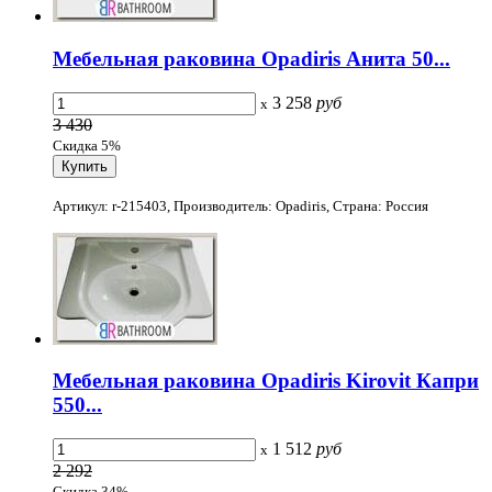
Мебельная раковина Opadiris Анита 50...
3 258
руб
x
3 430
Скидка 5%
Артикул: r-215403, Производитель: Opadiris, Страна: Россия
Мебельная раковина Opadiris Kirovit Капри
550...
1 512
руб
x
2 292
Скидка 34%