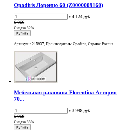
Opadiris Лоренцо 60 (Z0000009160)
4 124
руб
x
6 066
Скидка 32%
Артикул: r-215937, Производитель: Opadiris, Страна: Россия
Мебельная раковина Florentina Астория
70...
3 998
руб
x
5 968
Скидка 33%