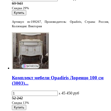
69 943
Скидка 29%
Артикул: m-199267, Производитель: Opadiris, Страна: Россия,
Коллекция: Виктория
Комплект мебели Opadiris Лоренцо 100 см
(3003)...
45 450
руб
x
52 242
Скидка 13%