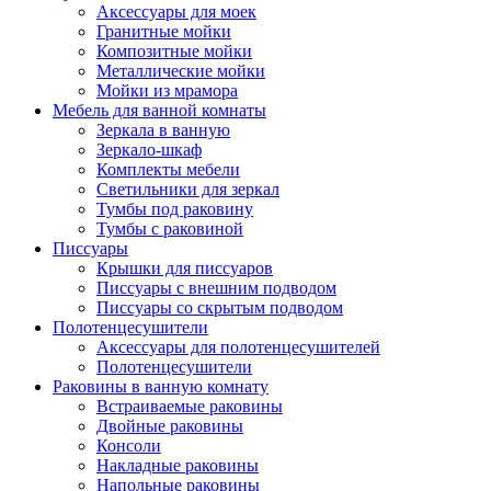
Аксессуары для моек
Гранитные мойки
Композитные мойки
Металлические мойки
Мойки из мрамора
Мебель для ванной комнаты
Зеркала в ванную
Зеркало-шкаф
Комплекты мебели
Светильники для зеркал
Тумбы под раковину
Тумбы с раковиной
Писсуары
Крышки для писсуаров
Писсуары с внешним подводом
Писсуары со скрытым подводом
Полотенцесушители
Аксессуары для полотенцесушителей
Полотенцесушители
Раковины в ванную комнату
Встраиваемые раковины
Двойные раковины
Консоли
Накладные раковины
Напольные раковины