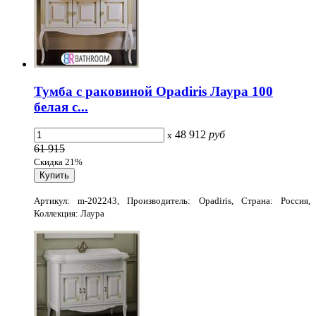
Тумба с раковиной Opadiris Лаура 100
белая с...
48 912
руб
x
61 915
Скидка 21%
Артикул: m-202243, Производитель: Opadiris, Страна: Россия,
Коллекция: Лаура