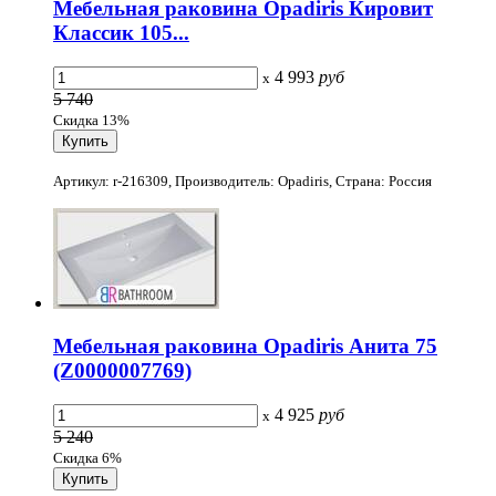
Мебельная раковина Opadiris Кировит
Классик 105...
4 993
руб
x
5 740
Скидка 13%
Артикул: r-216309, Производитель: Opadiris, Страна: Россия
Мебельная раковина Opadiris Анита 75
(Z0000007769)
4 925
руб
x
5 240
Скидка 6%