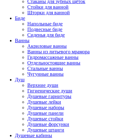
Стаканы для зубных щёток
Стойки для ванной
Шторки для ванной
Биде
Напольные биде
Подвесные биде
Сиденья для биде
Ванны
Акриловые ванны
Ванны из литьевого мрамора
Гидромассажные ванны
Отдельностоящие ванны
Стальные ванны
Чугунные ванны
Душ
Верхние души
Гигиенические души
Душевые гарнитуры
Душевые лейки
Душевые наборы
Душевые панели
Душевые стойки
Душевые форсунки
Душевые штанги
Душевые кабины