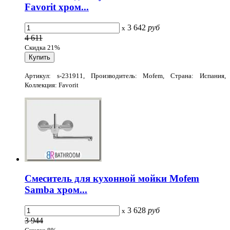
Favorit хром...
3 642
руб
x
4 611
Скидка 21%
Артикул: s-231911, Производитель: Mofem, Страна: Испания,
Коллекция: Favorit
Смеситель для кухонной мойки Mofem
Samba хром...
3 628
руб
x
3 944