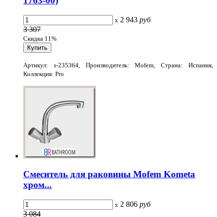
1763-00)
2 943
руб
x
3 307
Скидка 11%
Артикул: s-235364, Производитель: Mofem, Страна: Испания,
Коллекция: Pro
Смеситель для раковины Mofem Kometa
хром...
2 806
руб
x
3 084