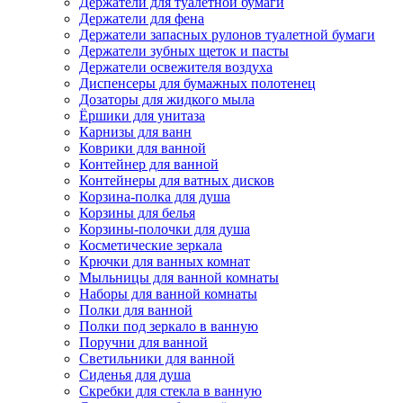
Держатели для туалетной бумаги
Держатели для фена
Держатели запасных рулонов туалетной бумаги
Держатели зубных щеток и пасты
Держатели освежителя воздуха
Диспенсеры для бумажных полотенец
Дозаторы для жидкого мыла
Ёршики для унитаза
Карнизы для ванн
Коврики для ванной
Контейнер для ванной
Контейнеры для ватных дисков
Корзина-полка для душа
Корзины для белья
Корзины-полочки для душа
Косметические зеркала
Крючки для ванных комнат
Мыльницы для ванной комнаты
Наборы для ванной комнаты
Полки для ванной
Полки под зеркало в ванную
Поручни для ванной
Светильники для ванной
Сиденья для душа
Скребки для стекла в ванную