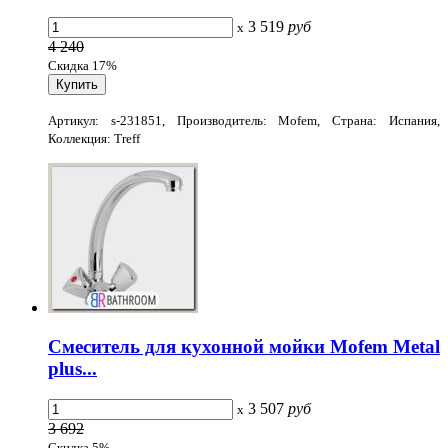
3 519
руб
x
4 240
Скидка 17%
Артикул: s-231851, Производитель: Mofem, Страна: Испания,
Коллекция: Treff
Смеситель для кухонной мойки Mofem Metal
plus...
3 507
руб
x
3 692
Скидка 5%