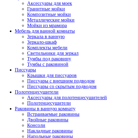
Аксессуары для моек
Гранитные мойки
Композитные мойки
Металлические мойки
Мойки из мрамора
Мебель для ванной комнаты
Зеркала в ванную
Зеркало-шкаф
Комплекты мебели
Светильники для зеркал
Тумбы под раковину
Тумбы с раковиной
Писсуары
Крышки для писсуаров
Писсуары с внешним подводом
Писсуары со скрытым подводом
Полотенцесушители
Аксессуары для полотенцесушителей
Полотенцесушители
Раковины в ванную комнату
Встраиваемые раковины
Двойные раковины
Консоли
Накладные раковины
Напольные раковины