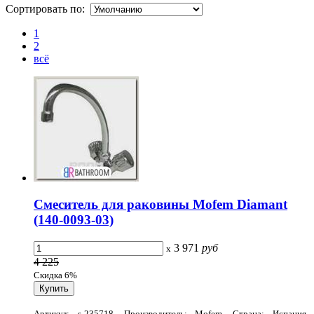
Сортировать по:
1
2
всё
Смеситель для раковины Mofem Diamant
(140-0093-03)
3 971
руб
x
4 225
Скидка 6%
Артикул: s-235718, Производитель: Mofem, Страна: Испания,