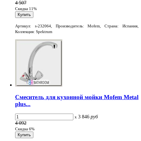
4 507
Скидка 11%
Артикул: s-232064, Производитель: Mofem, Страна: Испания,
Коллекция: Spektrum
Смеситель для кухонной мойки Mofem Metal
plus...
3 846
руб
x
4 092
Скидка 6%