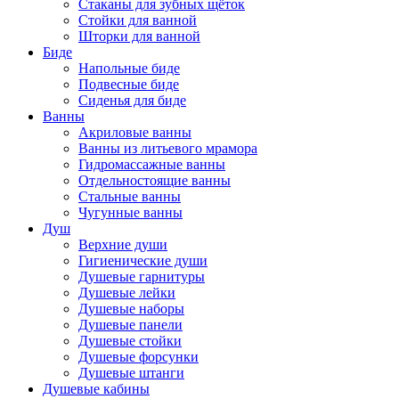
Стаканы для зубных щёток
Стойки для ванной
Шторки для ванной
Биде
Напольные биде
Подвесные биде
Сиденья для биде
Ванны
Акриловые ванны
Ванны из литьевого мрамора
Гидромассажные ванны
Отдельностоящие ванны
Стальные ванны
Чугунные ванны
Душ
Верхние души
Гигиенические души
Душевые гарнитуры
Душевые лейки
Душевые наборы
Душевые панели
Душевые стойки
Душевые форсунки
Душевые штанги
Душевые кабины