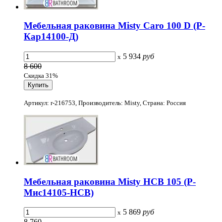
Мебельная раковина Misty Caro 100 D (Р-
Кар14100-Д)
5 934
руб
x
8 600
Скидка 31%
Артикул: r-216753, Производитель: Misty, Страна: Россия
Мебельная раковина Misty HCB 105 (Р-
Мис14105-HCB)
5 869
руб
x
8 760