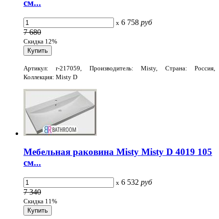
см...
6 758
руб
x
7 680
Скидка 12%
Артикул: r-217059, Производитель: Misty, Страна: Россия,
Коллекция: Misty D
Мебельная раковина Misty Misty D 4019 105
см...
6 532
руб
x
7 340
Скидка 11%