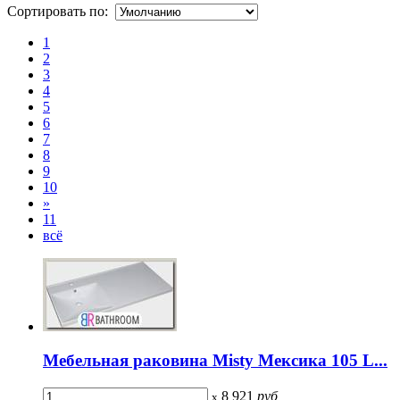
Сортировать по:
1
2
3
4
5
6
7
8
9
10
»
11
всё
Мебельная раковина Misty Мексика 105 L...
8 921
руб
x