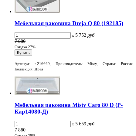
Мебельная раковина Dreja Q 80 (192185)
5 752
руб
x
7 880
Скидка 27%
Артикул: r-216669, Производитель: Misty, Страна: Россия,
Коллекция: Дрея
Мебельная раковина Misty Caro 80 D (Р-
Кар14080-Д)
5 659
руб
x
7 860
Скидка 28%