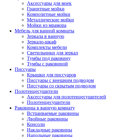
Аксессуары для моек
Гранитные мойки
Композитные мойки
Металлические мойки
Мойки из мрамора
Мебель для ванной комнаты
Зеркала в ванную
Зеркало-шкаф
Комплекты мебели
Светильники для зеркал
Тумбы под раковину
Тумбы с раковиной
Писсуары
Крышки для писсуаров
Писсуары с внешним подводом
Писсуары со скрытым подводом
Полотенцесушители
Аксессуары для полотенцесушителей
Полотенцесушители
Раковины в ванную комнату
Встраиваемые раковины
Двойные раковины
Консоли
Накладные раковины
Напольные раковины