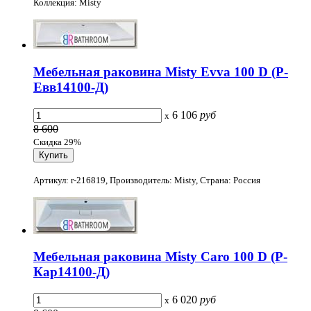
Коллекция: Misty
Мебельная раковина Misty Evva 100 D (Р-
Евв14100-Д)
6 106
руб
x
8 600
Скидка 29%
Артикул: r-216819, Производитель: Misty, Страна: Россия
Мебельная раковина Misty Caro 100 D (Р-
Кар14100-Д)
6 020
руб
x