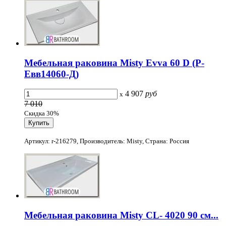
Мебельная раковина Misty Evva 60 D (Р-
Евв14060-Д)
4 907
руб
x
7 010
Скидка 30%
Артикул: r-216279, Производитель: Misty, Страна: Россия
Мебельная раковина Misty СL- 4020 90 см...