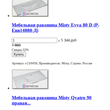
Мебельная раковина Misty Evva 80 D (Р-
Евв14080-Д)
5 344
руб
x
7 860
Скидка 32%
Артикул: r-216459, Производитель: Misty, Страна: Россия
Мебельная раковина Misty Qvatro 90
правая...