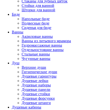
Стаканы для зубных щёток
Стойки для ванной
Шторки для ванной
Биде
Напольные биде
Подвесные биде
Сиденья для биде
Ванны
Акриловые ванны
Ванны из литьевого мрамора
Гидромассажные ванны
Отдельностоящие ванны
Стальные ванны
Чугунные ванны
Душ
Верхние души
Гигиенические души
Душевые гарнитуры
Душевые лейки
Душевые наборы
Душевые панели
Душевые стойки
Душевые форсунки
Душевые штанги
Душевые кабины