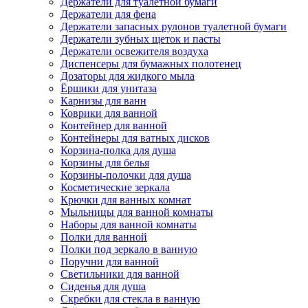
Держатели для туалетной бумаги
Держатели для фена
Держатели запасных рулонов туалетной бумаги
Держатели зубных щеток и пасты
Держатели освежителя воздуха
Диспенсеры для бумажных полотенец
Дозаторы для жидкого мыла
Ёршики для унитаза
Карнизы для ванн
Коврики для ванной
Контейнер для ванной
Контейнеры для ватных дисков
Корзина-полка для душа
Корзины для белья
Корзины-полочки для душа
Косметические зеркала
Крючки для ванных комнат
Мыльницы для ванной комнаты
Наборы для ванной комнаты
Полки для ванной
Полки под зеркало в ванную
Поручни для ванной
Светильники для ванной
Сиденья для душа
Скребки для стекла в ванную