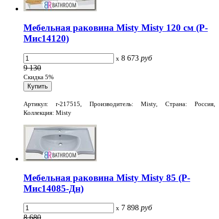
Мебельная раковина Misty Misty 120 см (Р-
Мис14120)
8 673
руб
x
9 130
Скидка 5%
Артикул: r-217515, Производитель: Misty, Страна: Россия,
Коллекция: Misty
Мебельная раковина Misty Misty 85 (Р-
Мис14085-Дн)
7 898
руб
x
8 680