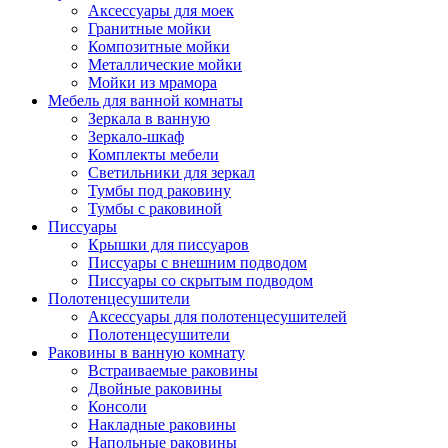
Аксессуары для моек
Гранитные мойки
Композитные мойки
Металлические мойки
Мойки из мрамора
Мебель для ванной комнаты
Зеркала в ванную
Зеркало-шкаф
Комплекты мебели
Светильники для зеркал
Тумбы под раковину
Тумбы с раковиной
Писсуары
Крышки для писсуаров
Писсуары с внешним подводом
Писсуары со скрытым подводом
Полотенцесушители
Аксессуары для полотенцесушителей
Полотенцесушители
Раковины в ванную комнату
Встраиваемые раковины
Двойные раковины
Консоли
Накладные раковины
Напольные раковины