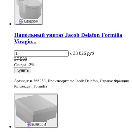
Напольный унитаз Jacob Delafon Formilia
Viragio...
33 026
руб
x
37 530
Скидка 12%
Артикул: u-266258, Производитель: Jacob Delafon, Страна: Франция,
Коллекция: Formilia