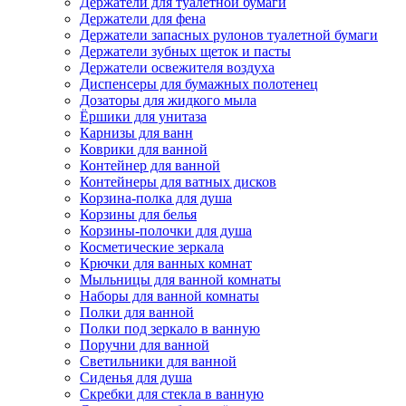
Держатели для туалетной бумаги
Держатели для фена
Держатели запасных рулонов туалетной бумаги
Держатели зубных щеток и пасты
Держатели освежителя воздуха
Диспенсеры для бумажных полотенец
Дозаторы для жидкого мыла
Ёршики для унитаза
Карнизы для ванн
Коврики для ванной
Контейнер для ванной
Контейнеры для ватных дисков
Корзина-полка для душа
Корзины для белья
Корзины-полочки для душа
Косметические зеркала
Крючки для ванных комнат
Мыльницы для ванной комнаты
Наборы для ванной комнаты
Полки для ванной
Полки под зеркало в ванную
Поручни для ванной
Светильники для ванной
Сиденья для душа
Скребки для стекла в ванную