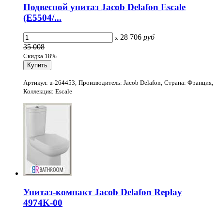
Подвесной унитаз Jacob Delafon Escale
(E5504/...
28 706
руб
x
35 008
Скидка 18%
Артикул: u-264453, Производитель: Jacob Delafon, Страна: Франция,
Коллекция: Escale
Унитаз-компакт Jacob Delafon Replay
4974K-00