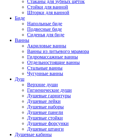
Стаканы для зубных щёток
Стойки для ванной
Шторки для ванной
Биде
Напольные биде
Подвесные биде
Сиденья для биде
Ванны
Акриловые ванны
Ванны из литьевого мрамора
Гидромассажные ванны
Отдельностоящие ванны
Стальные ванны
Чугунные ванны
Душ
Верхние души
Гигиенические души
Душевые гарнитуры
Душевые лейки
Душевые наборы
Душевые панели
Душевые стойки
Душевые форсунки
Душевые штанги
Душевые кабины