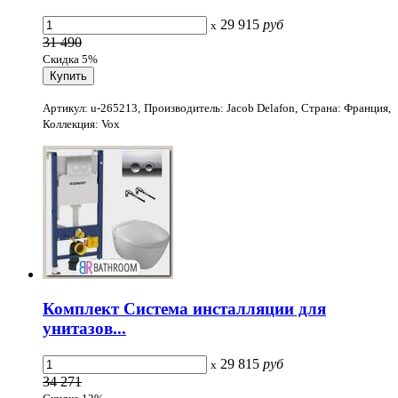
29 915
руб
x
31 490
Скидка 5%
Артикул: u-265213, Производитель: Jacob Delafon, Страна: Франция,
Коллекция: Vox
Комплект Система инсталляции для
унитазов...
29 815
руб
x
34 271