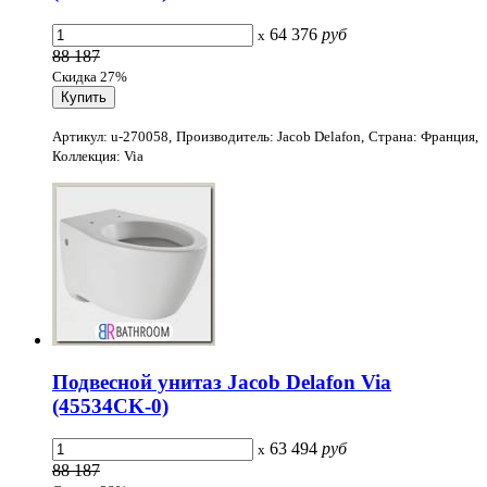
64 376
руб
x
88 187
Скидка 27%
Артикул: u-270058, Производитель: Jacob Delafon, Страна: Франция,
Коллекция: Via
Подвесной унитаз Jacob Delafon Via
(45534CK-0)
63 494
руб
x
88 187