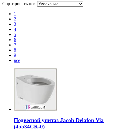
Сортировать по:
1
2
3
4
5
6
7
8
9
всё
Подвесной унитаз Jacob Delafon Via
(45534CK-0)