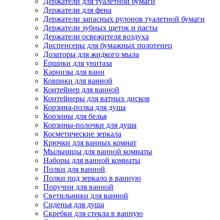
Держатели для туалетной бумаги
Держатели для фена
Держатели запасных рулонов туалетной бумаги
Держатели зубных щеток и пасты
Держатели освежителя воздуха
Диспенсеры для бумажных полотенец
Дозаторы для жидкого мыла
Ёршики для унитаза
Карнизы для ванн
Коврики для ванной
Контейнер для ванной
Контейнеры для ватных дисков
Корзина-полка для душа
Корзины для белья
Корзины-полочки для душа
Косметические зеркала
Крючки для ванных комнат
Мыльницы для ванной комнаты
Наборы для ванной комнаты
Полки для ванной
Полки под зеркало в ванную
Поручни для ванной
Светильники для ванной
Сиденья для душа
Скребки для стекла в ванную