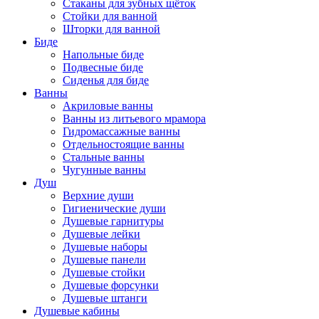
Стаканы для зубных щёток
Стойки для ванной
Шторки для ванной
Биде
Напольные биде
Подвесные биде
Сиденья для биде
Ванны
Акриловые ванны
Ванны из литьевого мрамора
Гидромассажные ванны
Отдельностоящие ванны
Стальные ванны
Чугунные ванны
Душ
Верхние души
Гигиенические души
Душевые гарнитуры
Душевые лейки
Душевые наборы
Душевые панели
Душевые стойки
Душевые форсунки
Душевые штанги
Душевые кабины