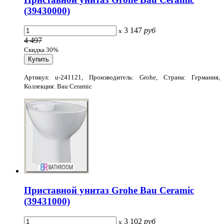
(39430000)
3 147
руб
x
4 497
Скидка 30%
Артикул: u-241121, Производитель: Grohe, Страна: Германия,
Коллекция: Bau Ceramic
Приставной унитаз Grohe Bau Ceramic
(39431000)
3 102
руб
x