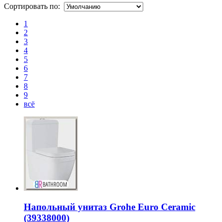
Сортировать по:
1
2
3
4
5
6
7
8
9
всё
Напольный унитаз Grohe Euro Ceramic
(39338000)