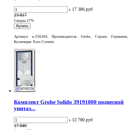
17 386
руб
x
23 817
Скидка 27%
Артикул: u-256264, Производитель: Grohe, Страна: Германия,
Коллекция: Euro Ceramic
Комплект Grohe Solido 39191000 подвесной
унитаз...
12 780
руб
x
17 040