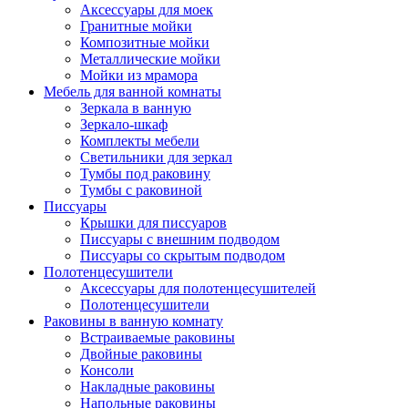
Аксессуары для моек
Гранитные мойки
Композитные мойки
Металлические мойки
Мойки из мрамора
Мебель для ванной комнаты
Зеркала в ванную
Зеркало-шкаф
Комплекты мебели
Светильники для зеркал
Тумбы под раковину
Тумбы с раковиной
Писсуары
Крышки для писсуаров
Писсуары с внешним подводом
Писсуары со скрытым подводом
Полотенцесушители
Аксессуары для полотенцесушителей
Полотенцесушители
Раковины в ванную комнату
Встраиваемые раковины
Двойные раковины
Консоли
Накладные раковины
Напольные раковины