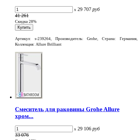
29 707
руб
x
41 261
Скидка 28%
Артикул: s-239264, Производитель: Grohe, Страна: Германия,
Коллекция: Allure Brilliant
Смеситель для раковины Grohe Allure
хром...
29 106
руб
x
33 076