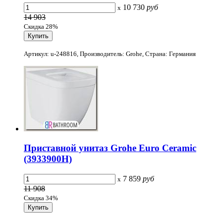
10 730
руб
x
14 903
Скидка 28%
Артикул: u-248816, Производитель: Grohe, Страна: Германия
Приставной унитаз Grohe Euro Ceramic
(3933900H)
7 859
руб
x
11 908
Скидка 34%