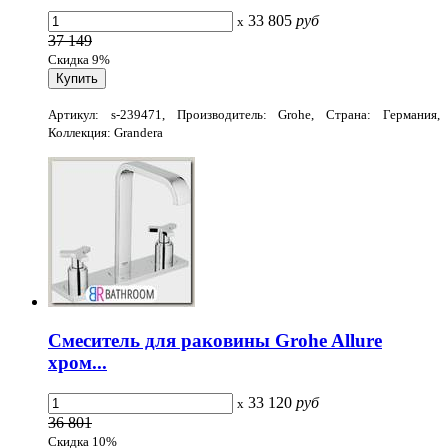
33 805
руб
x
37 149
Скидка 9%
Артикул: s-239471, Производитель: Grohe, Страна: Германия,
Коллекция: Grandera
Смеситель для раковины Grohe Allure
хром...
33 120
руб
x
36 801
Скидка 10%