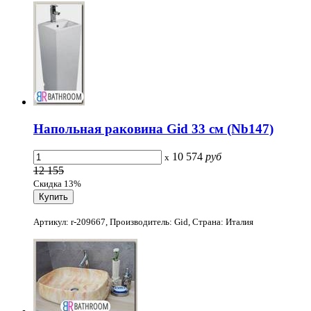
Напольная раковина Gid 33 см (Nb147)
10 574
руб
x
12 155
Скидка 13%
Артикул: r-209667, Производитель: Gid, Страна: Италия