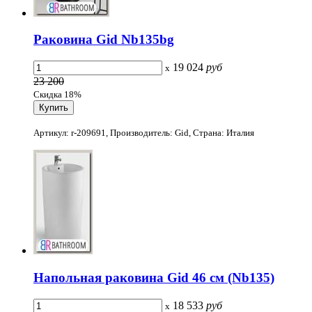
Раковина Gid Nb135bg
19 024
руб
x
23 200
Скидка 18%
Артикул: r-209691, Производитель: Gid, Страна: Италия
Напольная раковина Gid 46 см (Nb135)
18 533
руб
x