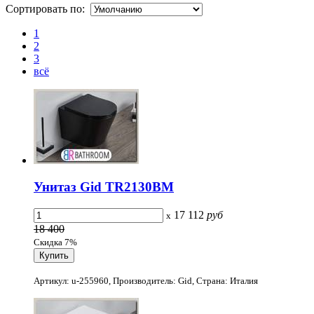
Сортировать по:
1
2
3
всё
Унитаз Gid TR2130BM
17 112
руб
x
18 400
Скидка 7%
Артикул: u-255960, Производитель: Gid, Страна: Италия