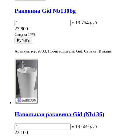
Раковина Gid Nb130bg
19 754
руб
x
23 800
Скидка 17%
Артикул: r-209733, Производитель: Gid, Страна: Италия
Напольная раковина Gid (Nb136)
19 669
руб
x
22 100