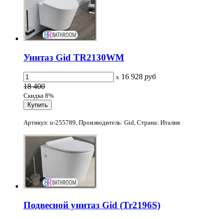
Унитаз Gid TR2130WM
16 928
руб
x
18 400
Скидка 8%
Артикул: u-255789, Производитель: Gid, Страна: Италия
Подвесной унитаз Gid (Tr2196S)