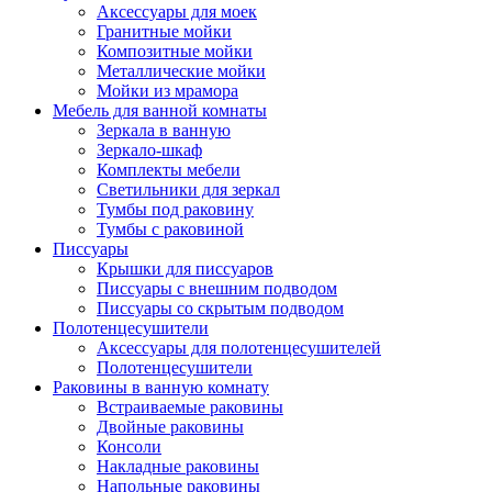
Аксессуары для моек
Гранитные мойки
Композитные мойки
Металлические мойки
Мойки из мрамора
Мебель для ванной комнаты
Зеркала в ванную
Зеркало-шкаф
Комплекты мебели
Светильники для зеркал
Тумбы под раковину
Тумбы с раковиной
Писсуары
Крышки для писсуаров
Писсуары с внешним подводом
Писсуары со скрытым подводом
Полотенцесушители
Аксессуары для полотенцесушителей
Полотенцесушители
Раковины в ванную комнату
Встраиваемые раковины
Двойные раковины
Консоли
Накладные раковины
Напольные раковины