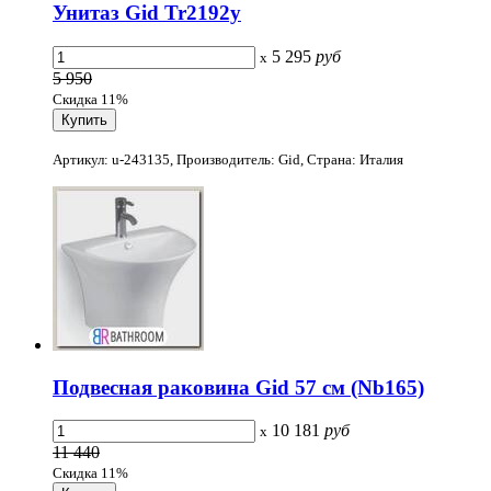
Унитаз Gid Tr2192y
5 295
руб
x
5 950
Скидка 11%
Артикул: u-243135, Производитель: Gid, Страна: Италия
Подвесная раковина Gid 57 см (Nb165)
10 181
руб
x
11 440
Скидка 11%