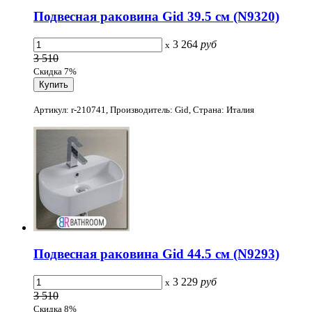
Подвесная раковина Gid 39.5 см (N9320)
3 264
руб
x
3 510
Скидка 7%
Артикул: r-210741, Производитель: Gid, Страна: Италия
Подвесная раковина Gid 44.5 см (N9293)
3 229
руб
x
3 510
Скидка 8%