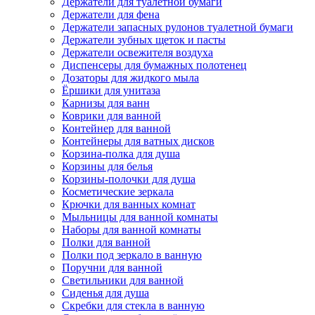
Держатели для туалетной бумаги
Держатели для фена
Держатели запасных рулонов туалетной бумаги
Держатели зубных щеток и пасты
Держатели освежителя воздуха
Диспенсеры для бумажных полотенец
Дозаторы для жидкого мыла
Ёршики для унитаза
Карнизы для ванн
Коврики для ванной
Контейнер для ванной
Контейнеры для ватных дисков
Корзина-полка для душа
Корзины для белья
Корзины-полочки для душа
Косметические зеркала
Крючки для ванных комнат
Мыльницы для ванной комнаты
Наборы для ванной комнаты
Полки для ванной
Полки под зеркало в ванную
Поручни для ванной
Светильники для ванной
Сиденья для душа
Скребки для стекла в ванную