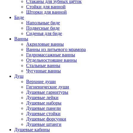
Стаканы для зубных щёток
Стойки для ванной
Шторки для ванной
Биде
Напольные биде
Подвесные биде
Сиденья для биде
Ванны
Акриловые ванны
Ванны из литьевого мрамора
Гидромассажные ванны
Отдельностоящие ванны
Стальные ванны
Чугунные ванны
Душ
Верхние души
Гигиенические души
Душевые гарнитуры
Душевые лейки
Душевые наборы
Душевые панели
Душевые стойки
Душевые форсунки
Душевые штанги
Душевые кабины