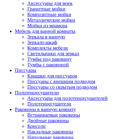
Аксессуары для моек
Гранитные мойки
Композитные мойки
Металлические мойки
Мойки из мрамора
Мебель для ванной комнаты
Зеркала в ванную
Зеркало-шкаф
Комплекты мебели
Светильники для зеркал
Тумбы под раковину
Тумбы с раковиной
Писсуары
Крышки для писсуаров
Писсуары с внешним подводом
Писсуары со скрытым подводом
Полотенцесушители
Аксессуары для полотенцесушителей
Полотенцесушители
Раковины в ванную комнату
Встраиваемые раковины
Двойные раковины
Консоли
Накладные раковины
Напольные раковины