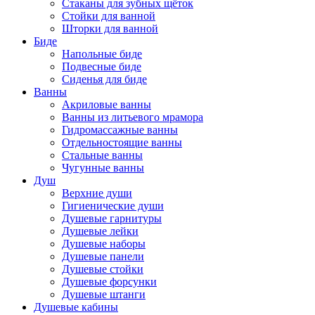
Стаканы для зубных щёток
Стойки для ванной
Шторки для ванной
Биде
Напольные биде
Подвесные биде
Сиденья для биде
Ванны
Акриловые ванны
Ванны из литьевого мрамора
Гидромассажные ванны
Отдельностоящие ванны
Стальные ванны
Чугунные ванны
Душ
Верхние души
Гигиенические души
Душевые гарнитуры
Душевые лейки
Душевые наборы
Душевые панели
Душевые стойки
Душевые форсунки
Душевые штанги
Душевые кабины