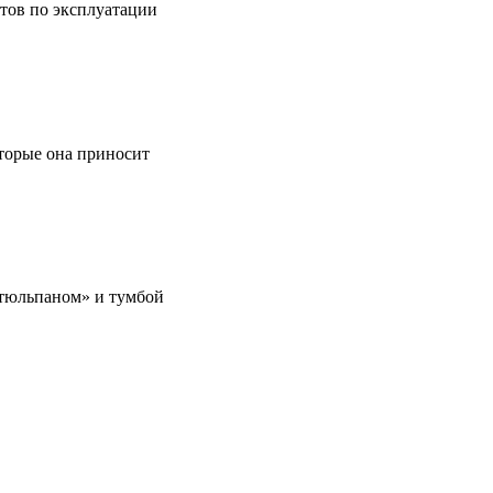
етов по эксплуатации
оторые она приносит
 «тюльпаном» и тумбой