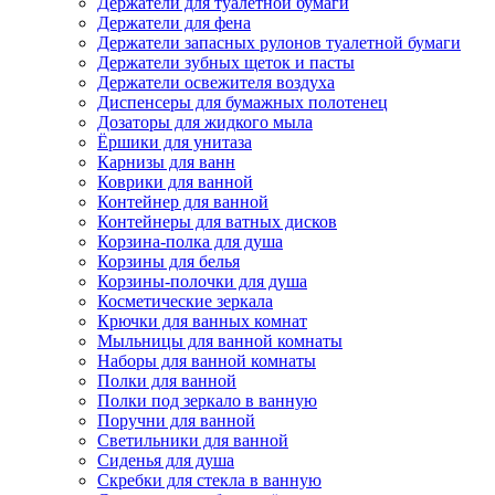
Держатели для туалетной бумаги
Держатели для фена
Держатели запасных рулонов туалетной бумаги
Держатели зубных щеток и пасты
Держатели освежителя воздуха
Диспенсеры для бумажных полотенец
Дозаторы для жидкого мыла
Ёршики для унитаза
Карнизы для ванн
Коврики для ванной
Контейнер для ванной
Контейнеры для ватных дисков
Корзина-полка для душа
Корзины для белья
Корзины-полочки для душа
Косметические зеркала
Крючки для ванных комнат
Мыльницы для ванной комнаты
Наборы для ванной комнаты
Полки для ванной
Полки под зеркало в ванную
Поручни для ванной
Светильники для ванной
Сиденья для душа
Скребки для стекла в ванную