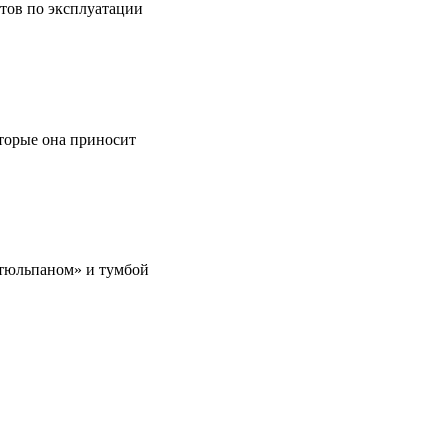
етов по эксплуатации
оторые она приносит
 «тюльпаном» и тумбой