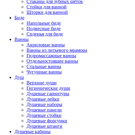
Стаканы для зубных щёток
Стойки для ванной
Шторки для ванной
Биде
Напольные биде
Подвесные биде
Сиденья для биде
Ванны
Акриловые ванны
Ванны из литьевого мрамора
Гидромассажные ванны
Отдельностоящие ванны
Стальные ванны
Чугунные ванны
Душ
Верхние души
Гигиенические души
Душевые гарнитуры
Душевые лейки
Душевые наборы
Душевые панели
Душевые стойки
Душевые форсунки
Душевые штанги
Душевые кабины