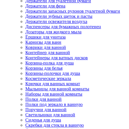
Держатели для туалетной бумаги
Держатели для фена
Держатели запасных рулонов туалетной бумаги
Держатели зубных щеток и пасты
Держатели освежителя воздуха
Диспенсеры для бумажных полотенец
Дозаторы для жидкого мыла
Ёршики для унитаза
Карнизы для ванн
Коврики для ванной
Контейнер для ванной
Контейнеры для ватных дисков
Корзина-полка для душа
Корзины для белья
Корзины-полочки для душа
Косметические зеркала
Крючки для ванных комнат
Мыльницы для ванной комнаты
Наборы для ванной комнаты
Полки для ванной
Полки под зеркало в ванную
Поручни для ванной
Светильники для ванной
Сиденья для душа
Скребки для стекла в ванную