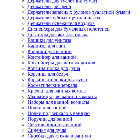
Держатели для туалетной бумаги
Держатели для фена
Держатели запасных рулонов туалетной бумаги
Держатели зубных щеток и пасты
Держатели освежителя воздуха
Диспенсеры для бумажных полотенец
Дозаторы для жидкого мыла
Ёршики для унитаза
Карнизы для ванн
Коврики для ванной
Контейнер для ванной
Контейнеры для ватных дисков
Корзина-полка для душа
Корзины для белья
Корзины-полочки для душа
Косметические зеркала
Крючки для ванных комнат
Мыльницы для ванной комнаты
Наборы для ванной комнаты
Полки для ванной
Полки под зеркало в ванную
Поручни для ванной
Светильники для ванной
Сиденья для душа
Скребки для стекла в ванную