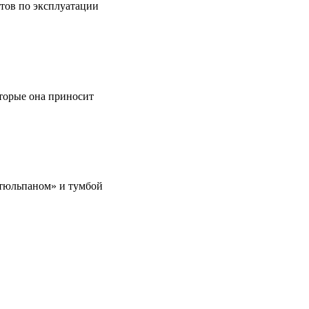
етов по эксплуатации
оторые она приносит
 «тюльпаном» и тумбой