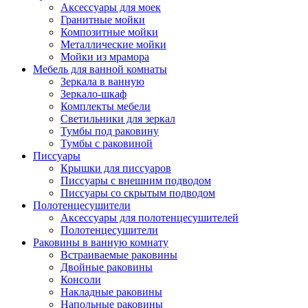
Аксессуары для моек
Гранитные мойки
Композитные мойки
Металлические мойки
Мойки из мрамора
Мебель для ванной комнаты
Зеркала в ванную
Зеркало-шкаф
Комплекты мебели
Светильники для зеркал
Тумбы под раковину
Тумбы с раковиной
Писсуары
Крышки для писсуаров
Писсуары с внешним подводом
Писсуары со скрытым подводом
Полотенцесушители
Аксессуары для полотенцесушителей
Полотенцесушители
Раковины в ванную комнату
Встраиваемые раковины
Двойные раковины
Консоли
Накладные раковины
Напольные раковины