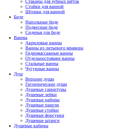
Стаканы для зубных щёток
Стойки для ванной
Шторки для ванной
Биде
Напольные биде
Подвесные биде
Сиденья для биде
Ванны
Акриловые ванны
Ванны из литьевого мрамора
Гидромассажные ванны
Отдельностоящие ванны
Стальные ванны
Чугунные ванны
Душ
Верхние души
Гигиенические души
Душевые гарнитуры
Душевые лейки
Душевые наборы
Душевые панели
Душевые стойки
Душевые форсунки
Душевые штанги
Душевые кабины