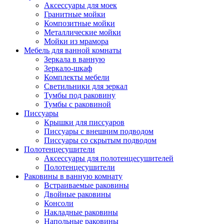
Аксессуары для моек
Гранитные мойки
Композитные мойки
Металлические мойки
Мойки из мрамора
Мебель для ванной комнаты
Зеркала в ванную
Зеркало-шкаф
Комплекты мебели
Светильники для зеркал
Тумбы под раковину
Тумбы с раковиной
Писсуары
Крышки для писсуаров
Писсуары с внешним подводом
Писсуары со скрытым подводом
Полотенцесушители
Аксессуары для полотенцесушителей
Полотенцесушители
Раковины в ванную комнату
Встраиваемые раковины
Двойные раковины
Консоли
Накладные раковины
Напольные раковины