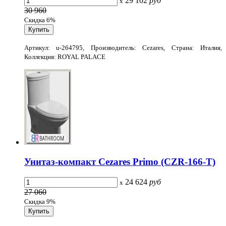
29 102
руб
x
30 960
Скидка 6%
Артикул: u-264795, Производитель: Cezares, Страна: Италия,
Коллекция: ROYAL PALACE
Унитаз-компакт Cezares Primo (CZR-166-T)
24 624
руб
x
27 060
Скидка 9%