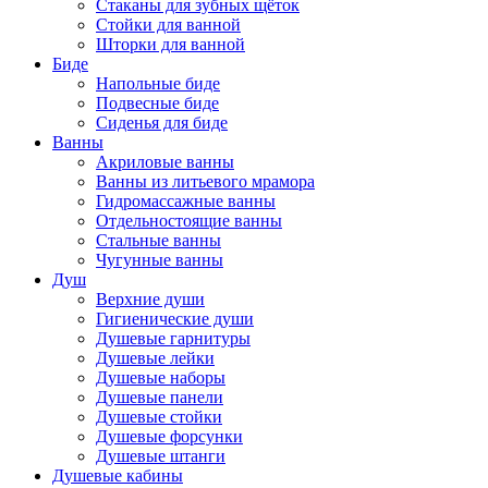
Стаканы для зубных щёток
Стойки для ванной
Шторки для ванной
Биде
Напольные биде
Подвесные биде
Сиденья для биде
Ванны
Акриловые ванны
Ванны из литьевого мрамора
Гидромассажные ванны
Отдельностоящие ванны
Стальные ванны
Чугунные ванны
Душ
Верхние души
Гигиенические души
Душевые гарнитуры
Душевые лейки
Душевые наборы
Душевые панели
Душевые стойки
Душевые форсунки
Душевые штанги
Душевые кабины