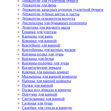
Держатели для туалетной бумаги
Держатели для фена
Держатели запасных рулонов туалетной бумаги
Держатели зубных щеток и пасты
Держатели освежителя воздуха
Диспенсеры для бумажных полотенец
Дозаторы для жидкого мыла
Ёршики для унитаза
Карнизы для ванн
Коврики для ванной
Контейнер для ванной
Контейнеры для ватных дисков
Корзина-полка для душа
Корзины для белья
Корзины-полочки для душа
Косметические зеркала
Крючки для ванных комнат
Мыльницы для ванной комнаты
Наборы для ванной комнаты
Полки для ванной
Полки под зеркало в ванную
Поручни для ванной
Светильники для ванной
Сиденья для душа
Скребки для стекла в ванную