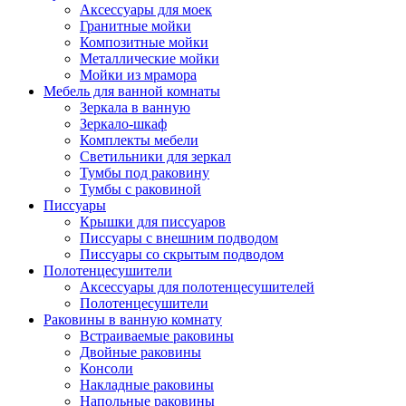
Аксессуары для моек
Гранитные мойки
Композитные мойки
Металлические мойки
Мойки из мрамора
Мебель для ванной комнаты
Зеркала в ванную
Зеркало-шкаф
Комплекты мебели
Светильники для зеркал
Тумбы под раковину
Тумбы с раковиной
Писсуары
Крышки для писсуаров
Писсуары с внешним подводом
Писсуары со скрытым подводом
Полотенцесушители
Аксессуары для полотенцесушителей
Полотенцесушители
Раковины в ванную комнату
Встраиваемые раковины
Двойные раковины
Консоли
Накладные раковины
Напольные раковины