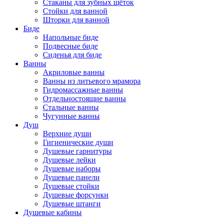
Стаканы для зубных щёток
Стойки для ванной
Шторки для ванной
Биде
Напольные биде
Подвесные биде
Сиденья для биде
Ванны
Акриловые ванны
Ванны из литьевого мрамора
Гидромассажные ванны
Отдельностоящие ванны
Стальные ванны
Чугунные ванны
Душ
Верхние души
Гигиенические души
Душевые гарнитуры
Душевые лейки
Душевые наборы
Душевые панели
Душевые стойки
Душевые форсунки
Душевые штанги
Душевые кабины