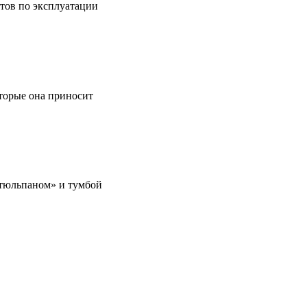
етов по эксплуатации
оторые она приносит
 «тюльпаном» и тумбой