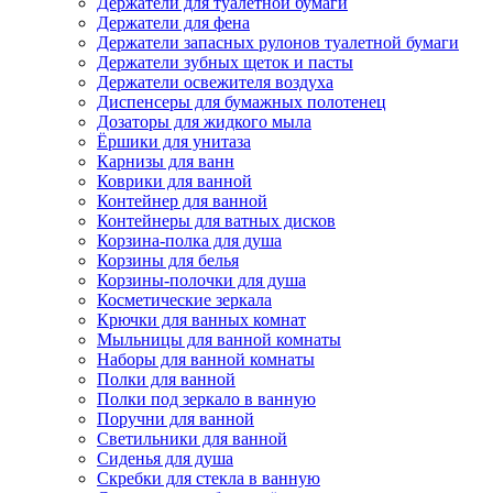
Держатели для туалетной бумаги
Держатели для фена
Держатели запасных рулонов туалетной бумаги
Держатели зубных щеток и пасты
Держатели освежителя воздуха
Диспенсеры для бумажных полотенец
Дозаторы для жидкого мыла
Ёршики для унитаза
Карнизы для ванн
Коврики для ванной
Контейнер для ванной
Контейнеры для ватных дисков
Корзина-полка для душа
Корзины для белья
Корзины-полочки для душа
Косметические зеркала
Крючки для ванных комнат
Мыльницы для ванной комнаты
Наборы для ванной комнаты
Полки для ванной
Полки под зеркало в ванную
Поручни для ванной
Светильники для ванной
Сиденья для душа
Скребки для стекла в ванную