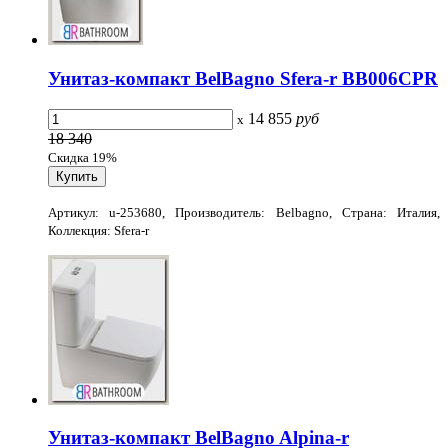
Унитаз-компакт BelBagno Sfera-r BB006CPR
14 855
руб
x
18 340
Скидка 19%
Артикул: u-253680, Производитель: Belbagno, Страна: Италия,
Коллекция: Sfera-r
Унитаз-компакт BelBagno Alpina-r