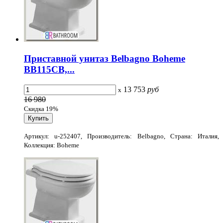
Приставной унитаз Belbagno Boheme
BB115CB,...
13 753
руб
x
16 980
Скидка 19%
Артикул: u-252407, Производитель: Belbagno, Страна: Италия,
Коллекция: Boheme