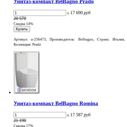
Унитаз-компакт BelBagno Prado
17 690
руб
x
20 570
Скидка 14%
Артикул: u-256473, Производитель: Belbagno, Страна: Италия,
Коллекция: Prado
Унитаз-компакт BelBagno Romina
17 587
руб
x
21 190
Скидка 17%