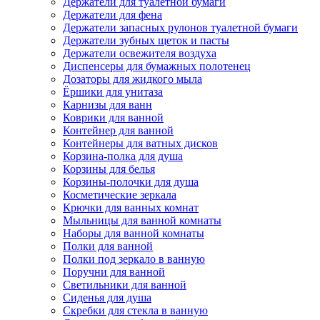
Держатели для туалетной бумаги
Держатели для фена
Держатели запасных рулонов туалетной бумаги
Держатели зубных щеток и пасты
Держатели освежителя воздуха
Диспенсеры для бумажных полотенец
Дозаторы для жидкого мыла
Ёршики для унитаза
Карнизы для ванн
Коврики для ванной
Контейнер для ванной
Контейнеры для ватных дисков
Корзина-полка для душа
Корзины для белья
Корзины-полочки для душа
Косметические зеркала
Крючки для ванных комнат
Мыльницы для ванной комнаты
Наборы для ванной комнаты
Полки для ванной
Полки под зеркало в ванную
Поручни для ванной
Светильники для ванной
Сиденья для душа
Скребки для стекла в ванную