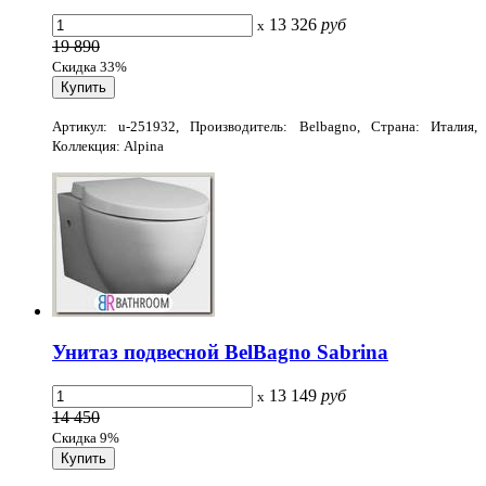
13 326
руб
x
19 890
Скидка 33%
Артикул: u-251932, Производитель: Belbagno, Страна: Италия,
Коллекция: Alpina
Унитаз подвесной BelBagno Sabrina
13 149
руб
x
14 450
Скидка 9%