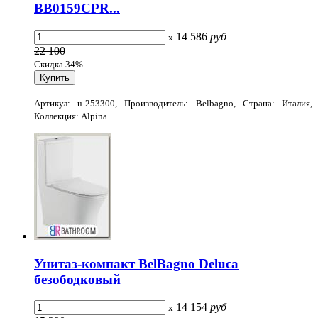
BB0159CPR...
14 586
руб
x
22 100
Скидка 34%
Артикул: u-253300, Производитель: Belbagno, Страна: Италия,
Коллекция: Alpina
Унитаз-компакт BelBagno Deluca
безободковый
14 154
руб
x