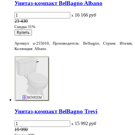
Унитаз-компакт BelBagno Albano
16 166
руб
x
23 430
Скидка 31%
Артикул: u-255010, Производитель: Belbagno, Страна: Италия,
Коллекция: Albano
Унитаз-компакт BelBagno Trevi
15 992
руб
x
19 990