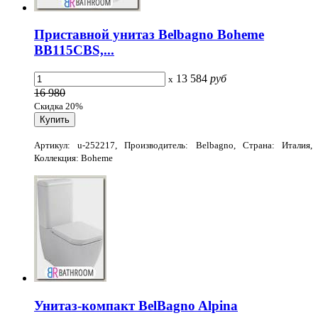
Приставной унитаз Belbagno Boheme
BB115CBS,...
13 584
руб
x
16 980
Скидка 20%
Артикул: u-252217, Производитель: Belbagno, Страна: Италия,
Коллекция: Boheme
Унитаз-компакт BelBagno Alpina