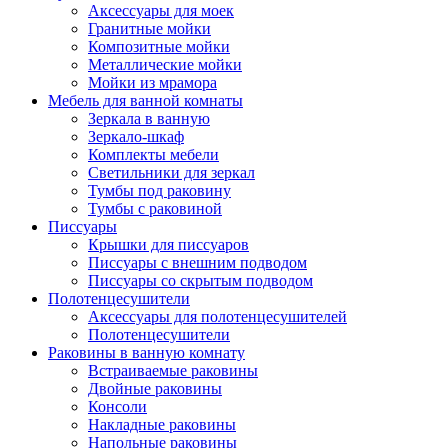
Аксессуары для моек
Гранитные мойки
Композитные мойки
Металлические мойки
Мойки из мрамора
Мебель для ванной комнаты
Зеркала в ванную
Зеркало-шкаф
Комплекты мебели
Светильники для зеркал
Тумбы под раковину
Тумбы с раковиной
Писсуары
Крышки для писсуаров
Писсуары с внешним подводом
Писсуары со скрытым подводом
Полотенцесушители
Аксессуары для полотенцесушителей
Полотенцесушители
Раковины в ванную комнату
Встраиваемые раковины
Двойные раковины
Консоли
Накладные раковины
Напольные раковины