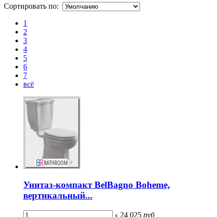
Сортировать по:
1
2
3
4
5
6
7
всё
Унитаз-компакт BelBagno Boheme,
вертикальный...
24 025
руб
x