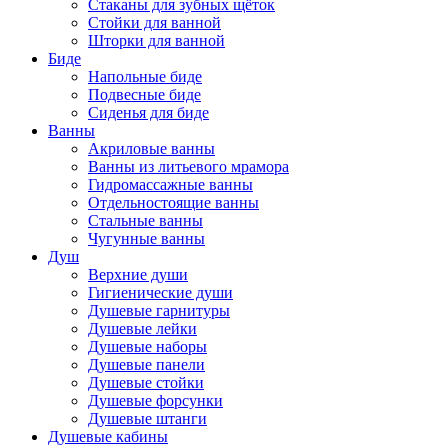
Стаканы для зубных щёток
Стойки для ванной
Шторки для ванной
Биде
Напольные биде
Подвесные биде
Сиденья для биде
Ванны
Акриловые ванны
Ванны из литьевого мрамора
Гидромассажные ванны
Отдельностоящие ванны
Стальные ванны
Чугунные ванны
Душ
Верхние души
Гигиенические души
Душевые гарнитуры
Душевые лейки
Душевые наборы
Душевые панели
Душевые стойки
Душевые форсунки
Душевые штанги
Душевые кабины