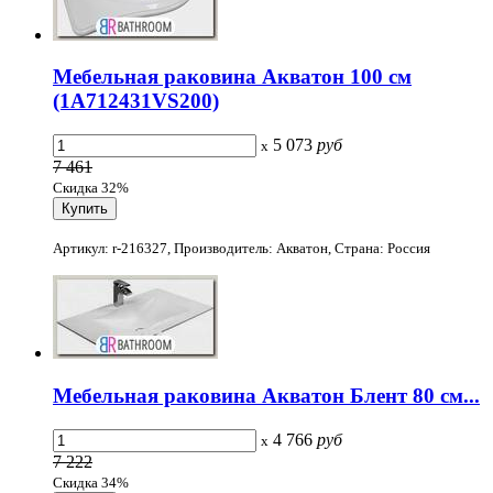
Мебельная раковина Акватон 100 см
(1A712431VS200)
5 073
руб
x
7 461
Скидка 32%
Артикул: r-216327, Производитель: Акватон, Страна: Россия
Мебельная раковина Акватон Блент 80 см...
4 766
руб
x
7 222
Скидка 34%