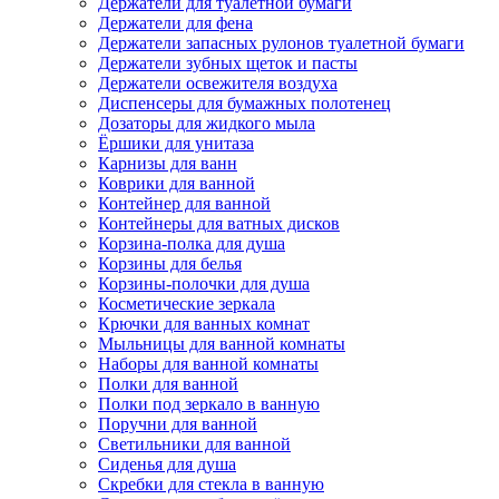
Держатели для туалетной бумаги
Держатели для фена
Держатели запасных рулонов туалетной бумаги
Держатели зубных щеток и пасты
Держатели освежителя воздуха
Диспенсеры для бумажных полотенец
Дозаторы для жидкого мыла
Ёршики для унитаза
Карнизы для ванн
Коврики для ванной
Контейнер для ванной
Контейнеры для ватных дисков
Корзина-полка для душа
Корзины для белья
Корзины-полочки для душа
Косметические зеркала
Крючки для ванных комнат
Мыльницы для ванной комнаты
Наборы для ванной комнаты
Полки для ванной
Полки под зеркало в ванную
Поручни для ванной
Светильники для ванной
Сиденья для душа
Скребки для стекла в ванную