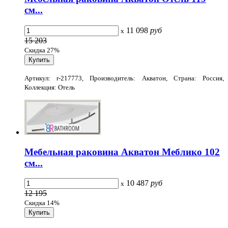
см...
11 098
руб
x
15 203
Скидка 27%
Артикул: r-217773, Производитель: Акватон, Страна: Россия,
Коллекция: Отель
Мебельная раковина Акватон Меблико 102
см...
10 487
руб
x
12 195
Скидка 14%