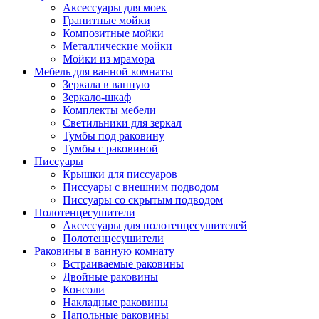
Аксессуары для моек
Гранитные мойки
Композитные мойки
Металлические мойки
Мойки из мрамора
Мебель для ванной комнаты
Зеркала в ванную
Зеркало-шкаф
Комплекты мебели
Светильники для зеркал
Тумбы под раковину
Тумбы с раковиной
Писсуары
Крышки для писсуаров
Писсуары с внешним подводом
Писсуары со скрытым подводом
Полотенцесушители
Аксессуары для полотенцесушителей
Полотенцесушители
Раковины в ванную комнату
Встраиваемые раковины
Двойные раковины
Консоли
Накладные раковины
Напольные раковины