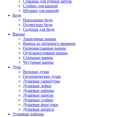
Стаканы для зубных щёток
Стойки для ванной
Шторки для ванной
Биде
Напольные биде
Подвесные биде
Сиденья для биде
Ванны
Акриловые ванны
Ванны из литьевого мрамора
Гидромассажные ванны
Отдельностоящие ванны
Стальные ванны
Чугунные ванны
Душ
Верхние души
Гигиенические души
Душевые гарнитуры
Душевые лейки
Душевые наборы
Душевые панели
Душевые стойки
Душевые форсунки
Душевые штанги
Душевые кабины