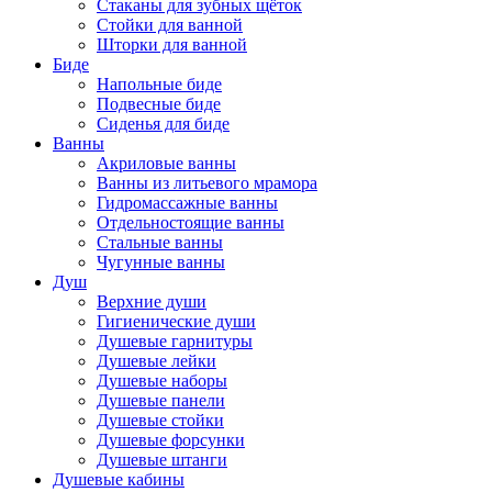
Стаканы для зубных щёток
Стойки для ванной
Шторки для ванной
Биде
Напольные биде
Подвесные биде
Сиденья для биде
Ванны
Акриловые ванны
Ванны из литьевого мрамора
Гидромассажные ванны
Отдельностоящие ванны
Стальные ванны
Чугунные ванны
Душ
Верхние души
Гигиенические души
Душевые гарнитуры
Душевые лейки
Душевые наборы
Душевые панели
Душевые стойки
Душевые форсунки
Душевые штанги
Душевые кабины