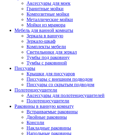
Аксессуары для моек
Гранитные мойки
Композитные мойки
Металлические мойки
Мойки из мрамора
Мебель для ванной комнаты
Зеркала в ванную
Зеркало-шкаф
Комплекты мебели
Светильники для зеркал
Тумбы под раковину
Тумбы с раковиной
Писсуары
Крышки для писсуаров
Писсуары с внешним подводом
Писсуары со скрытым подводом
Полотенцесушители
Аксессуары для полотенцесушителей
Полотенцесушители
Раковины в ванную комнату
Встраиваемые раковины
Двойные раковины
Консоли
Накладные раковины
Напольные раковины