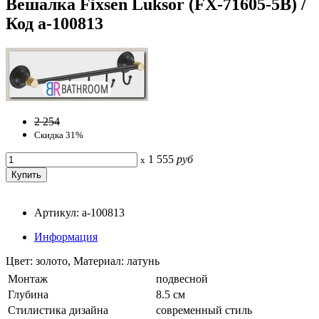
Вешалка Fixsen Luksor (FX-71605-5B) /
Код a-100813
2 254
Скидка 31%
1 555
руб
x
Артикул: a-100813
Информация
Цвет: золото, Материал: латунь
Монтаж
подвесной
Глубина
8.5 см
Стилистика дизайна
современный стиль