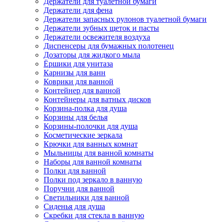
Держатели для туалетной бумаги
Держатели для фена
Держатели запасных рулонов туалетной бумаги
Держатели зубных щеток и пасты
Держатели освежителя воздуха
Диспенсеры для бумажных полотенец
Дозаторы для жидкого мыла
Ёршики для унитаза
Карнизы для ванн
Коврики для ванной
Контейнер для ванной
Контейнеры для ватных дисков
Корзина-полка для душа
Корзины для белья
Корзины-полочки для душа
Косметические зеркала
Крючки для ванных комнат
Мыльницы для ванной комнаты
Наборы для ванной комнаты
Полки для ванной
Полки под зеркало в ванную
Поручни для ванной
Светильники для ванной
Сиденья для душа
Скребки для стекла в ванную