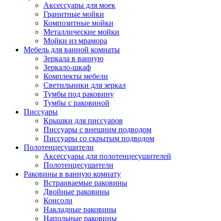
Аксессуары для моек
Гранитные мойки
Композитные мойки
Металлические мойки
Мойки из мрамора
Мебель для ванной комнаты
Зеркала в ванную
Зеркало-шкаф
Комплекты мебели
Светильники для зеркал
Тумбы под раковину
Тумбы с раковиной
Писсуары
Крышки для писсуаров
Писсуары с внешним подводом
Писсуары со скрытым подводом
Полотенцесушители
Аксессуары для полотенцесушителей
Полотенцесушители
Раковины в ванную комнату
Встраиваемые раковины
Двойные раковины
Консоли
Накладные раковины
Напольные раковины