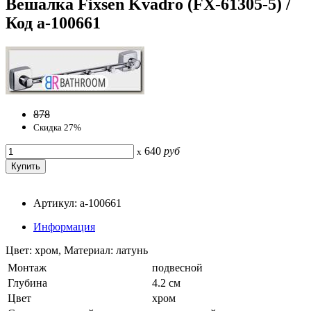
Вешалка Fixsen Kvadro (FX-61305-5) /
Код a-100661
878
Скидка 27%
640
руб
x
Артикул: a-100661
Информация
Цвет: хром, Материал: латунь
Монтаж
подвесной
Глубина
4.2 см
Цвет
хром