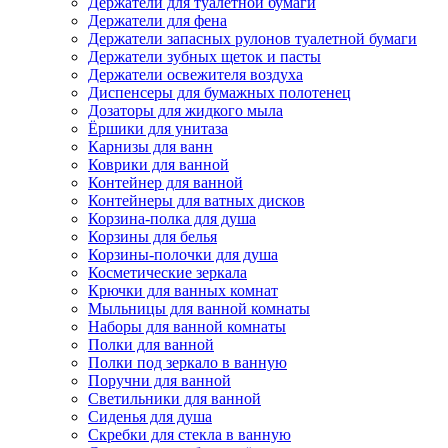
Держатели для туалетной бумаги
Держатели для фена
Держатели запасных рулонов туалетной бумаги
Держатели зубных щеток и пасты
Держатели освежителя воздуха
Диспенсеры для бумажных полотенец
Дозаторы для жидкого мыла
Ёршики для унитаза
Карнизы для ванн
Коврики для ванной
Контейнер для ванной
Контейнеры для ватных дисков
Корзина-полка для душа
Корзины для белья
Корзины-полочки для душа
Косметические зеркала
Крючки для ванных комнат
Мыльницы для ванной комнаты
Наборы для ванной комнаты
Полки для ванной
Полки под зеркало в ванную
Поручни для ванной
Светильники для ванной
Сиденья для душа
Скребки для стекла в ванную