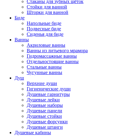
Стаканы для зубных щёток
Стойки для ванной
Шторки для ванной
Биде
Напольные биде
Подвесные биде
Сиденья для биде
Ванны
Акриловые ванны
Ванны из литьевого мрамора
Гидромассажные ванны
Отдельностоящие ванны
Стальные ванны
Чугунные ванны
Душ
Верхние души
Гигиенические души
Душевые гарнитуры
Душевые лейки
Душевые наборы
Душевые панели
Душевые стойки
Душевые форсунки
Душевые штанги
Душевые кабины