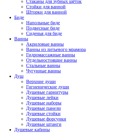
Стаканы для зубных щёток
Стойки для ванной
Шторки для ванной
Биде
Напольные биде
Подвесные биде
Сиденья для биде
Ванны
Акриловые ванны
Ванны из литьевого мрамора
Гидромассажные ванны
Отдельностоящие ванны
Стальные ванны
Чугунные ванны
Душ
Верхние души
Гигиенические души
Душевые гарнитуры
Душевые лейки
Душевые наборы
Душевые панели
Душевые стойки
Душевые форсунки
Душевые штанги
Душевые кабины