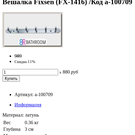
Вешалка Fixsen (FX-1416) /Код a-100709
989
Скидка 11%
880
руб
x
Артикул: a-100709
Информация
Материал: латунь
Вес
0.36 кг
Глубина
3 см