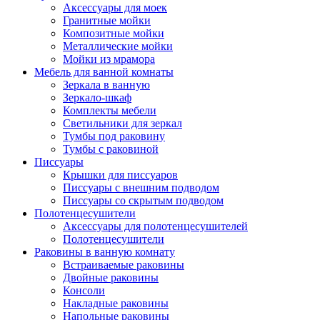
Аксессуары для моек
Гранитные мойки
Композитные мойки
Металлические мойки
Мойки из мрамора
Мебель для ванной комнаты
Зеркала в ванную
Зеркало-шкаф
Комплекты мебели
Светильники для зеркал
Тумбы под раковину
Тумбы с раковиной
Писсуары
Крышки для писсуаров
Писсуары с внешним подводом
Писсуары со скрытым подводом
Полотенцесушители
Аксессуары для полотенцесушителей
Полотенцесушители
Раковины в ванную комнату
Встраиваемые раковины
Двойные раковины
Консоли
Накладные раковины
Напольные раковины