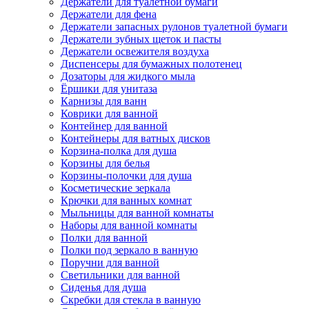
Держатели для туалетной бумаги
Держатели для фена
Держатели запасных рулонов туалетной бумаги
Держатели зубных щеток и пасты
Держатели освежителя воздуха
Диспенсеры для бумажных полотенец
Дозаторы для жидкого мыла
Ёршики для унитаза
Карнизы для ванн
Коврики для ванной
Контейнер для ванной
Контейнеры для ватных дисков
Корзина-полка для душа
Корзины для белья
Корзины-полочки для душа
Косметические зеркала
Крючки для ванных комнат
Мыльницы для ванной комнаты
Наборы для ванной комнаты
Полки для ванной
Полки под зеркало в ванную
Поручни для ванной
Светильники для ванной
Сиденья для душа
Скребки для стекла в ванную