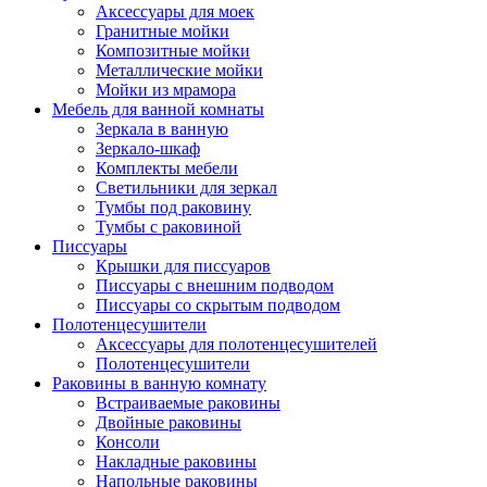
Аксессуары для моек
Гранитные мойки
Композитные мойки
Металлические мойки
Мойки из мрамора
Мебель для ванной комнаты
Зеркала в ванную
Зеркало-шкаф
Комплекты мебели
Светильники для зеркал
Тумбы под раковину
Тумбы с раковиной
Писсуары
Крышки для писсуаров
Писсуары с внешним подводом
Писсуары со скрытым подводом
Полотенцесушители
Аксессуары для полотенцесушителей
Полотенцесушители
Раковины в ванную комнату
Встраиваемые раковины
Двойные раковины
Консоли
Накладные раковины
Напольные раковины