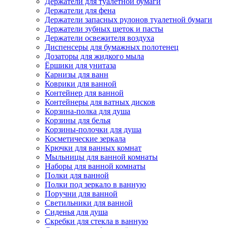
Держатели для туалетной бумаги
Держатели для фена
Держатели запасных рулонов туалетной бумаги
Держатели зубных щеток и пасты
Держатели освежителя воздуха
Диспенсеры для бумажных полотенец
Дозаторы для жидкого мыла
Ёршики для унитаза
Карнизы для ванн
Коврики для ванной
Контейнер для ванной
Контейнеры для ватных дисков
Корзина-полка для душа
Корзины для белья
Корзины-полочки для душа
Косметические зеркала
Крючки для ванных комнат
Мыльницы для ванной комнаты
Наборы для ванной комнаты
Полки для ванной
Полки под зеркало в ванную
Поручни для ванной
Светильники для ванной
Сиденья для душа
Скребки для стекла в ванную