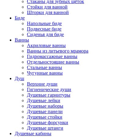
Стаканы для зубных щёток
Стойки для ванной
Шторки для ванной
Биде
Напольные биде
Подвесные биде
Сиденья для биде
Ванны
Акриловые ванны
Ванны из литьевого мрамора
Гидромассажные ванны
Отдельностоящие ванны
Стальные ванны
Чугунные ванны
Душ
Верхние души
Гигиенические души
Душевые гарнитуры
Душевые лейки
Душевые наборы
Душевые панели
Душевые стойки
Душевые форсунки
Душевые штанги
Душевые кабины