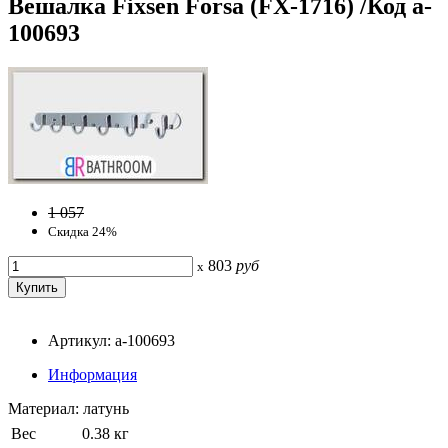
Вешалка Fixsen Forsa (FX-1716) /Код a-
100693
1 057
Скидка 24%
803
руб
x
Артикул: a-100693
Информация
Материал: латунь
Вес
0.38 кг