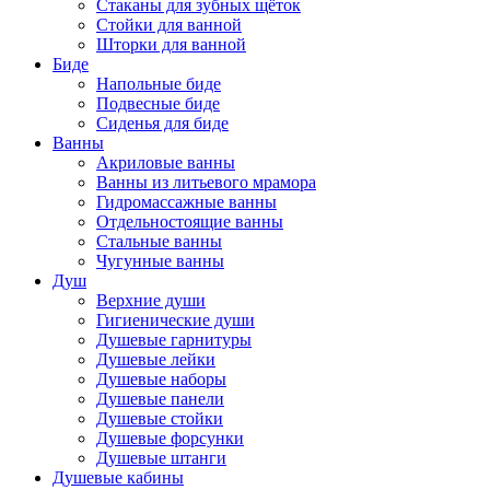
Стаканы для зубных щёток
Стойки для ванной
Шторки для ванной
Биде
Напольные биде
Подвесные биде
Сиденья для биде
Ванны
Акриловые ванны
Ванны из литьевого мрамора
Гидромассажные ванны
Отдельностоящие ванны
Стальные ванны
Чугунные ванны
Душ
Верхние души
Гигиенические души
Душевые гарнитуры
Душевые лейки
Душевые наборы
Душевые панели
Душевые стойки
Душевые форсунки
Душевые штанги
Душевые кабины