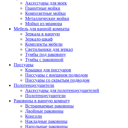
Аксессуары для моек
Гранитные мойки
Композитные мойки
Металлические мойки
Мойки из мрамора
Мебель для ванной комнаты
Зеркала в ванную
Зеркало-шкаф
Комплекты мебели
Светильники для зеркал
Тумбы под раковину
Тумбы с раковиной
Писсуары
Крышки для писсуаров
Писсуары с внешним подводом
Писсуары со скрытым подводом
Полотенцесушители
Аксессуары для полотенцесушителей
Полотенцесушители
Раковины в ванную комнату
Встраиваемые раковины
Двойные раковины
Консоли
Накладные раковины
Напольные раковины