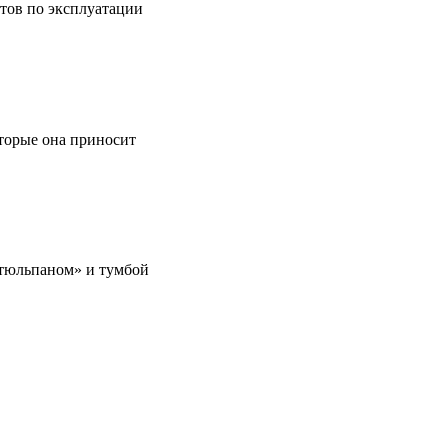
етов по эксплуатации
оторые она приносит
 «тюльпаном» и тумбой