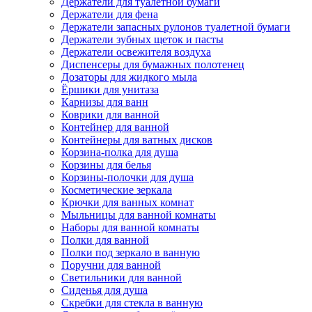
Держатели для туалетной бумаги
Держатели для фена
Держатели запасных рулонов туалетной бумаги
Держатели зубных щеток и пасты
Держатели освежителя воздуха
Диспенсеры для бумажных полотенец
Дозаторы для жидкого мыла
Ёршики для унитаза
Карнизы для ванн
Коврики для ванной
Контейнер для ванной
Контейнеры для ватных дисков
Корзина-полка для душа
Корзины для белья
Корзины-полочки для душа
Косметические зеркала
Крючки для ванных комнат
Мыльницы для ванной комнаты
Наборы для ванной комнаты
Полки для ванной
Полки под зеркало в ванную
Поручни для ванной
Светильники для ванной
Сиденья для душа
Скребки для стекла в ванную