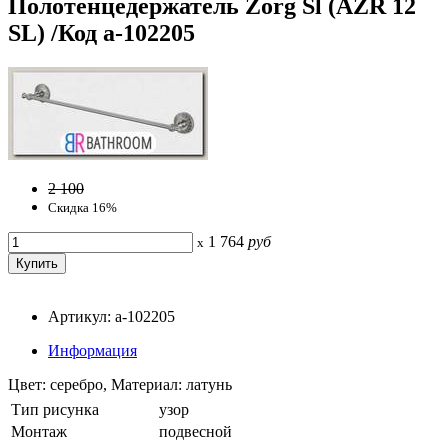
Полотенцедержатель Zorg Sl (AZR 12
SL) /Код a-102205
2 100
Скидка 16%
1 764
руб
x
Артикул: a-102205
Информация
Цвет: серебро, Материал: латунь
Тип рисунка
узор
Монтаж
подвесной