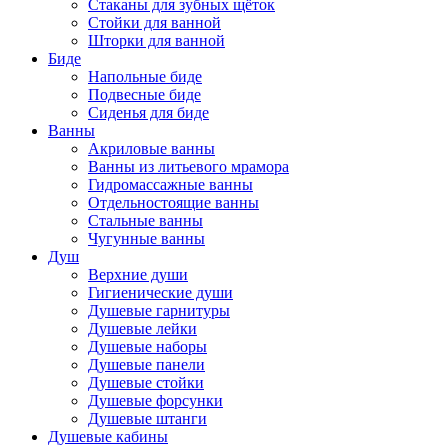
Стаканы для зубных щёток
Стойки для ванной
Шторки для ванной
Биде
Напольные биде
Подвесные биде
Сиденья для биде
Ванны
Акриловые ванны
Ванны из литьевого мрамора
Гидромассажные ванны
Отдельностоящие ванны
Стальные ванны
Чугунные ванны
Душ
Верхние души
Гигиенические души
Душевые гарнитуры
Душевые лейки
Душевые наборы
Душевые панели
Душевые стойки
Душевые форсунки
Душевые штанги
Душевые кабины