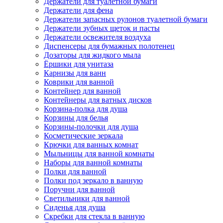
Держатели для туалетной бумаги
Держатели для фена
Держатели запасных рулонов туалетной бумаги
Держатели зубных щеток и пасты
Держатели освежителя воздуха
Диспенсеры для бумажных полотенец
Дозаторы для жидкого мыла
Ёршики для унитаза
Карнизы для ванн
Коврики для ванной
Контейнер для ванной
Контейнеры для ватных дисков
Корзина-полка для душа
Корзины для белья
Корзины-полочки для душа
Косметические зеркала
Крючки для ванных комнат
Мыльницы для ванной комнаты
Наборы для ванной комнаты
Полки для ванной
Полки под зеркало в ванную
Поручни для ванной
Светильники для ванной
Сиденья для душа
Скребки для стекла в ванную