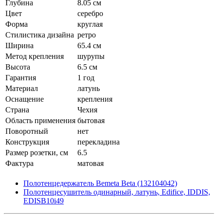
Глубина
8.05 см
Цвет
серебро
Форма
круглая
Стилистика дизайна
ретро
Ширина
65.4 см
Метод крепления
шурупы
Высота
6.5 см
Гарантия
1 год
Материал
латунь
Оснащение
крепления
Страна
Чехия
Область применения
бытовая
Поворотный
нет
Конструкция
перекладина
Размер розетки, см
6.5
Фактура
матовая
Полотенцедержатель Bemeta Beta (132104042)
Полотенцесушитель одинарный, латунь, Edifice, IDDIS,
EDISB10i49