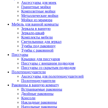
Аксессуары для моек
Гранитные мойки
Композитные мойки
Металлические мойки
Мойки из мрамора
Мебель для ванной комнаты
Зеркала в ванную
Зеркало-шкаф
Комплекты мебели
Светильники для зеркал
Тумбы под раковину
Тумбы с раковиной
Писсуары
Крышки для писсуаров
Писсуары с внешним подводом
Писсуары со скрытым подводом
Полотенцесушители
Аксессуары для полотенцесушителей
Полотенцесушители
Раковины в ванную комнату
Встраиваемые раковины
Двойные раковины
Консоли
Накладные раковины
Напольные раковины