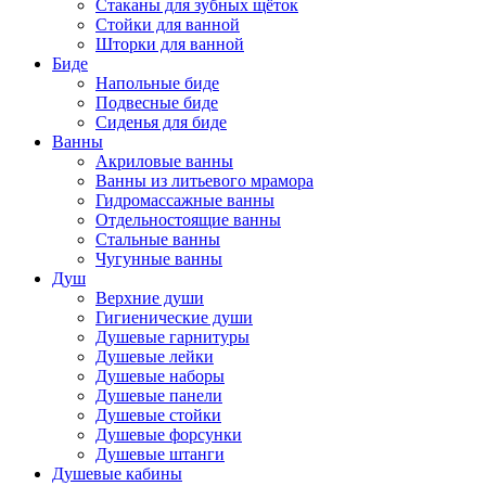
Стаканы для зубных щёток
Стойки для ванной
Шторки для ванной
Биде
Напольные биде
Подвесные биде
Сиденья для биде
Ванны
Акриловые ванны
Ванны из литьевого мрамора
Гидромассажные ванны
Отдельностоящие ванны
Стальные ванны
Чугунные ванны
Душ
Верхние души
Гигиенические души
Душевые гарнитуры
Душевые лейки
Душевые наборы
Душевые панели
Душевые стойки
Душевые форсунки
Душевые штанги
Душевые кабины