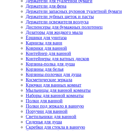
Держатели для туалетной бумаги
Держатели для фена
Держатели запасных рулонов туалетной бумаги
Держатели зубных щеток и пасты
Держатели освежителя воздуха
Диспенсеры для бумажных полотенец
Дозаторы для жидкого мыла
Ёршики для унитаза
Карнизы для ванн
Коврики для ванной
Контейнер для ванной
Контейнеры для ватных дисков
Корзина-полка для душа
Корзины для белья
Корзины-полочки для душа
Косметические зеркала
Крючки для ванных комнат
Мыльницы для ванной комнаты
Наборы для ванной комнаты
Полки для ванной
Полки под зеркало в ванную
Поручни для ванной
Светильники для ванной
Сиденья для душа
Скребки для стекла в ванную