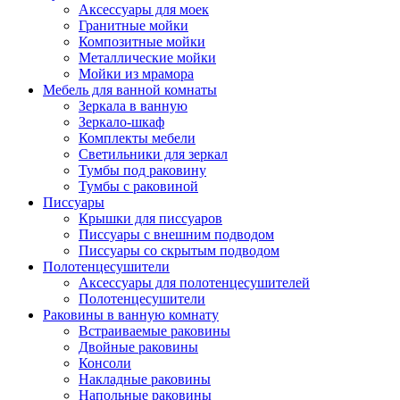
Аксессуары для моек
Гранитные мойки
Композитные мойки
Металлические мойки
Мойки из мрамора
Мебель для ванной комнаты
Зеркала в ванную
Зеркало-шкаф
Комплекты мебели
Светильники для зеркал
Тумбы под раковину
Тумбы с раковиной
Писсуары
Крышки для писсуаров
Писсуары с внешним подводом
Писсуары со скрытым подводом
Полотенцесушители
Аксессуары для полотенцесушителей
Полотенцесушители
Раковины в ванную комнату
Встраиваемые раковины
Двойные раковины
Консоли
Накладные раковины
Напольные раковины