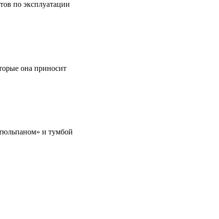
етов по эксплуатации
оторые она приносит
 «тюльпаном» и тумбой