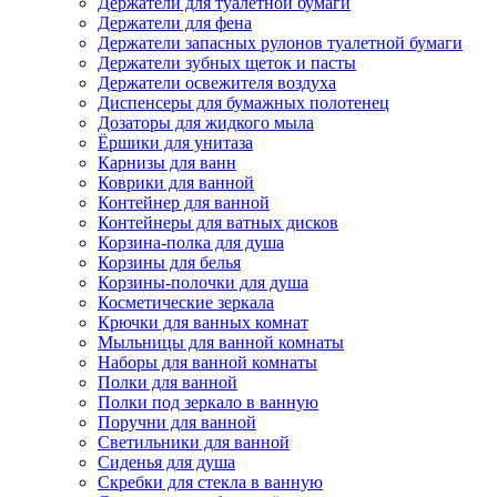
Держатели для туалетной бумаги
Держатели для фена
Держатели запасных рулонов туалетной бумаги
Держатели зубных щеток и пасты
Держатели освежителя воздуха
Диспенсеры для бумажных полотенец
Дозаторы для жидкого мыла
Ёршики для унитаза
Карнизы для ванн
Коврики для ванной
Контейнер для ванной
Контейнеры для ватных дисков
Корзина-полка для душа
Корзины для белья
Корзины-полочки для душа
Косметические зеркала
Крючки для ванных комнат
Мыльницы для ванной комнаты
Наборы для ванной комнаты
Полки для ванной
Полки под зеркало в ванную
Поручни для ванной
Светильники для ванной
Сиденья для душа
Скребки для стекла в ванную