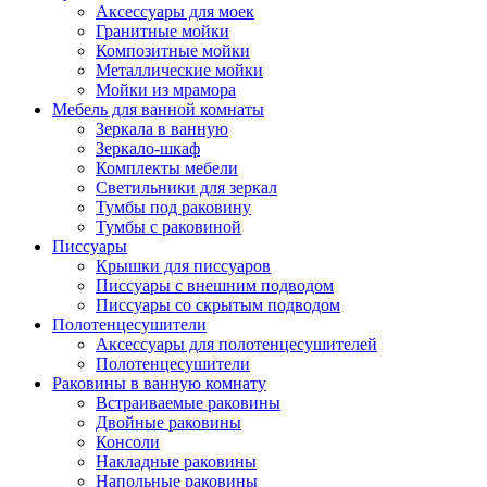
Аксессуары для моек
Гранитные мойки
Композитные мойки
Металлические мойки
Мойки из мрамора
Мебель для ванной комнаты
Зеркала в ванную
Зеркало-шкаф
Комплекты мебели
Светильники для зеркал
Тумбы под раковину
Тумбы с раковиной
Писсуары
Крышки для писсуаров
Писсуары с внешним подводом
Писсуары со скрытым подводом
Полотенцесушители
Аксессуары для полотенцесушителей
Полотенцесушители
Раковины в ванную комнату
Встраиваемые раковины
Двойные раковины
Консоли
Накладные раковины
Напольные раковины