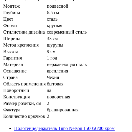
Монтаж
подвесной
Глубина
6.5 см
Цвет
сталь
Форма
круглая
Стилистика дизайна
современный стиль
Ширина
33 см
Метод крепления
шурупы
Высота
9 см
Гарантия
1 год
Материал
нержавеющая сталь
Оснащение
крепления
Страна
Чехия
Область применения
бытовая
Поворотный
да
Конструкция
поворотная
Размер розетки, см
2
Фактура
брашированная
Количество крючков
2
Полотенцедержатель Timo Nelson 150050/00 хром