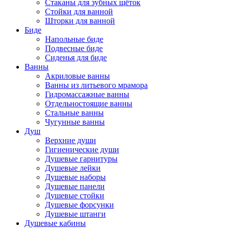
Стаканы для зубных щёток
Стойки для ванной
Шторки для ванной
Биде
Напольные биде
Подвесные биде
Сиденья для биде
Ванны
Акриловые ванны
Ванны из литьевого мрамора
Гидромассажные ванны
Отдельностоящие ванны
Стальные ванны
Чугунные ванны
Душ
Верхние души
Гигиенические души
Душевые гарнитуры
Душевые лейки
Душевые наборы
Душевые панели
Душевые стойки
Душевые форсунки
Душевые штанги
Душевые кабины