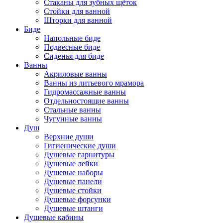
Стаканы для зубных щёток
Стойки для ванной
Шторки для ванной
Биде
Напольные биде
Подвесные биде
Сиденья для биде
Ванны
Акриловые ванны
Ванны из литьевого мрамора
Гидромассажные ванны
Отдельностоящие ванны
Стальные ванны
Чугунные ванны
Душ
Верхние души
Гигиенические души
Душевые гарнитуры
Душевые лейки
Душевые наборы
Душевые панели
Душевые стойки
Душевые форсунки
Душевые штанги
Душевые кабины