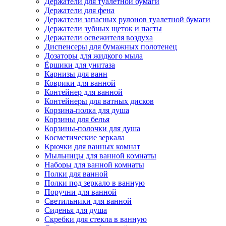
Держатели для туалетной бумаги
Держатели для фена
Держатели запасных рулонов туалетной бумаги
Держатели зубных щеток и пасты
Держатели освежителя воздуха
Диспенсеры для бумажных полотенец
Дозаторы для жидкого мыла
Ёршики для унитаза
Карнизы для ванн
Коврики для ванной
Контейнер для ванной
Контейнеры для ватных дисков
Корзина-полка для душа
Корзины для белья
Корзины-полочки для душа
Косметические зеркала
Крючки для ванных комнат
Мыльницы для ванной комнаты
Наборы для ванной комнаты
Полки для ванной
Полки под зеркало в ванную
Поручни для ванной
Светильники для ванной
Сиденья для душа
Скребки для стекла в ванную