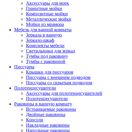
Аксессуары для моек
Гранитные мойки
Композитные мойки
Металлические мойки
Мойки из мрамора
Мебель для ванной комнаты
Зеркала в ванную
Зеркало-шкаф
Комплекты мебели
Светильники для зеркал
Тумбы под раковину
Тумбы с раковиной
Писсуары
Крышки для писсуаров
Писсуары с внешним подводом
Писсуары со скрытым подводом
Полотенцесушители
Аксессуары для полотенцесушителей
Полотенцесушители
Раковины в ванную комнату
Встраиваемые раковины
Двойные раковины
Консоли
Накладные раковины
Напольные раковины