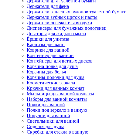
Держатели для туалетной бумаги
Держатели для фена
Держатели запасных рулонов туалетной бумаги
Держатели зубных щеток и пасты
Держатели освежителя воздуха
Диспенсеры для бумажных полотенец
Дозаторы для жидкого мыла
Ёршики для унитаза
Карнизы для ванн
Коврики для ванной
Контейнер для ванной
Контейнеры для ватных дисков
Корзина-полка для душа
Корзины для белья
Корзины-полочки для душа
Косметические зеркала
Крючки для ванных комнат
Мыльницы для ванной комнаты
Наборы для ванной комнаты
Полки для ванной
Полки под зеркало в ванную
Поручни для ванной
Светильники для ванной
Сиденья для душа
Скребки для стекла в ванную