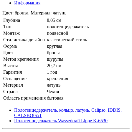
Информация
Цвет: бронза, Материал: латунь
Глубина
8,05 см
Тип
полотенцедержатель
Монтаж
подвесной
Стилистика дизайна
классический стиль
Форма
круглая
Цвет
бронза
Метод крепления
шурупы
Высота
20,7 см
Гарантия
1 год
Оснащение
крепления
Материал
латунь
Страна
Чехия
Область применения
бытовая
Полотенцедержатель, кольцо, латунь, Calipso, IDDIS,
CALSBO0i51
Полотенцедержатель Wasserkraft Lippe K-6530