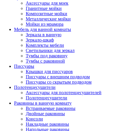
Аксессуары для моек
Гранитные мойки
Композитные мойки
Металлические мойки
Мойки из мрамора
Мебель для ванной комнаты
Зеркала в ванную
Зеркало-шкаф
Комплекты мебели
Светильники для зеркал
Тумбы под раковину
Тумбы с раковиной
Писсуары
Крышки для писсуаров
Писсуары с внешним подводом
Писсуары со скрытым подводом
Полотенцесушители
Аксессуары для полотенцесушителей
Полотенцесушители
Раковины в ванную комнату
Встраиваемые раковины
Двойные раковины
Консоли
Накладные раковины
Напольные раковины