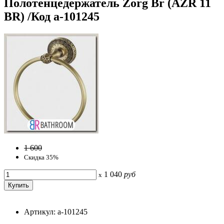
Полотенцедержатель Zorg Br (AZR 11
BR) /Код a-101245
1 600
Скидка 35%
1 040
руб
x
Артикул: a-101245