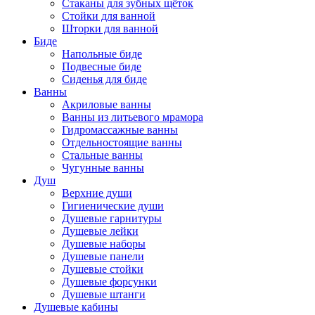
Стаканы для зубных щёток
Стойки для ванной
Шторки для ванной
Биде
Напольные биде
Подвесные биде
Сиденья для биде
Ванны
Акриловые ванны
Ванны из литьевого мрамора
Гидромассажные ванны
Отдельностоящие ванны
Стальные ванны
Чугунные ванны
Душ
Верхние души
Гигиенические души
Душевые гарнитуры
Душевые лейки
Душевые наборы
Душевые панели
Душевые стойки
Душевые форсунки
Душевые штанги
Душевые кабины